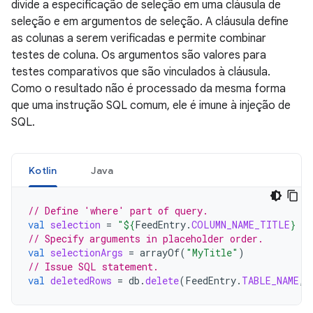
divide a especificação de seleção em uma cláusula de
seleção e em argumentos de seleção. A cláusula define
as colunas a serem verificadas e permite combinar
testes de coluna. Os argumentos são valores para
testes comparativos que são vinculados à cláusula.
Como o resultado não é processado da mesma forma
que uma instrução SQL comum, ele é imune à injeção de
SQL.
Kotlin
Java
// Define 'where' part of query.
val
selection
=
"
${
FeedEntry
.
COLUMN_NAME_TITLE
}
 L
// Specify arguments in placeholder order.
val
selectionArgs
=
arrayOf
(
"MyTitle"
)
// Issue SQL statement.
val
deletedRows
=
db
.
delete
(
FeedEntry
.
TABLE_NAME
,