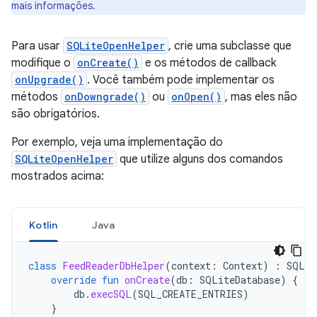
mais informações.
Para usar
SQLiteOpenHelper
, crie uma subclasse que
modifique o
onCreate()
e os métodos de callback
onUpgrade()
. Você também pode implementar os
métodos
onDowngrade()
ou
onOpen()
, mas eles não
são obrigatórios.
Por exemplo, veja uma implementação do
SQLiteOpenHelper
que utilize alguns dos comandos
mostrados acima:
Kotlin
Java
class
FeedReaderDbHelper
(
context
:
Context
)
:
SQLit
override
fun
onCreate
(
db
:
SQLiteDatabase
)
{
db
.
execSQL
(
SQL_CREATE_ENTRIES
)
}