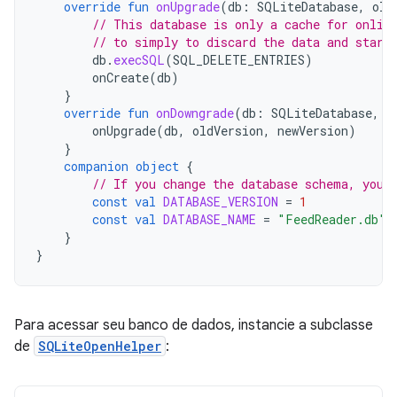
override
fun
onUpgrade
(
db
:
SQLiteDatabase
,
old
// This database is only a cache for onlin
// to simply to discard the data and start
db
.
execSQL
(
SQL_DELETE_ENTRIES
)
onCreate
(
db
)
}
override
fun
onDowngrade
(
db
:
SQLiteDatabase
,
o
onUpgrade
(
db
,
oldVersion
,
newVersion
)
}
companion
object
{
// If you change the database schema, you 
const
val
DATABASE_VERSION
=
1
const
val
DATABASE_NAME
=
"FeedReader.db"
}
}
Para acessar seu banco de dados, instancie a subclasse
de
SQLiteOpenHelper
: