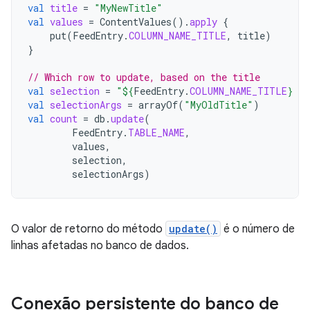
val
title
=
"MyNewTitle"
val
values
=
ContentValues
().
apply
{
put
(
FeedEntry
.
COLUMN_NAME_TITLE
,
title
)
}
// Which row to update, based on the title
val
selection
=
"
${
FeedEntry
.
COLUMN_NAME_TITLE
}
 L
val
selectionArgs
=
arrayOf
(
"MyOldTitle"
)
val
count
=
db
.
update
(
FeedEntry
.
TABLE_NAME
,
values
,
selection
,
selectionArgs
)
O valor de retorno do método
update()
é o número de
linhas afetadas no banco de dados.
Conexão persistente do banco de