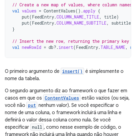
// Create a new map of values, where column names 
val
values
=
ContentValues
().
apply
{
put
(
FeedEntry
.
COLUMN_NAME_TITLE
,
title
)
put
(
FeedEntry
.
COLUMN_NAME_SUBTITLE
,
subtitle
)
}
// Insert the new row, returning the primary key v
val
newRowId
=
db
?.
insert
(
FeedEntry
.
TABLE_NAME
,
nu
O primeiro argumento de
insert()
é simplesmente o
nome da tabela.
O segundo argumento diz ao framework o que fazer em
casos em que os
ContentValues
estão vazios (ou seja,
você não
put
nenhum valor). Se você especificar o
nome de uma coluna, o framework incluirá uma linha e
definirá o valor dessa coluna como nula. Se você
especificar
null
, como nesse exemplo de código, o
framework não incluirá uma linha quando não houver