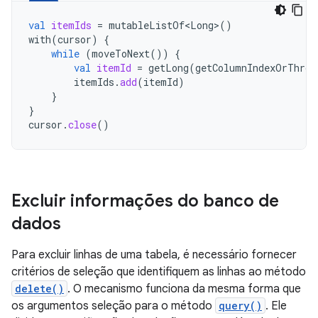
val
itemIds
=
mutableListOf<Long>
()
with
(
cursor
)
{
while
(
moveToNext
())
{
val
itemId
=
getLong
(
getColumnIndexOrThrow
itemIds
.
add
(
itemId
)
}
}
cursor
.
close
()
Excluir informações do banco de
dados
Para excluir linhas de uma tabela, é necessário fornecer
critérios de seleção que identifiquem as linhas ao método
delete()
. O mecanismo funciona da mesma forma que
os argumentos seleção para o método
query()
. Ele