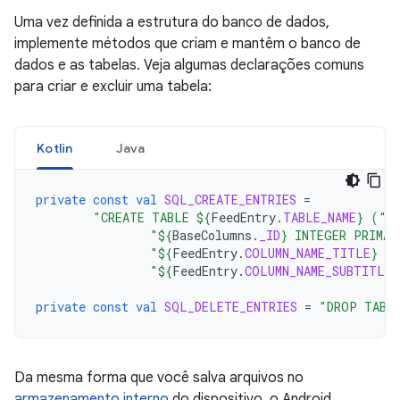
Uma vez definida a estrutura do banco de dados,
implemente métodos que criam e mantêm o banco de
dados e as tabelas. Veja algumas declarações comuns
para criar e excluir uma tabela:
Kotlin
Java
private
const
val
SQL_CREATE_ENTRIES
=
"CREATE TABLE 
${
FeedEntry
.
TABLE_NAME
}
 ("
"
${
BaseColumns
.
_ID
}
 INTEGER PRIMAR
"
${
FeedEntry
.
COLUMN_NAME_TITLE
}
 T
"
${
FeedEntry
.
COLUMN_NAME_SUBTITLE
}
private
const
val
SQL_DELETE_ENTRIES
=
"DROP TABL
Da mesma forma que você salva arquivos no
armazenamento interno
do dispositivo, o Android