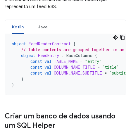
representa um feed RSS.
Kotlin
Java
object
FeedReaderContract
{
// Table contents are grouped together in an a
object
FeedEntry
:
BaseColumns
{
const
val
TABLE_NAME
=
"entry"
const
val
COLUMN_NAME_TITLE
=
"title"
const
val
COLUMN_NAME_SUBTITLE
=
"subtitle
}
}
Criar um banco de dados usando
um SQL Helper