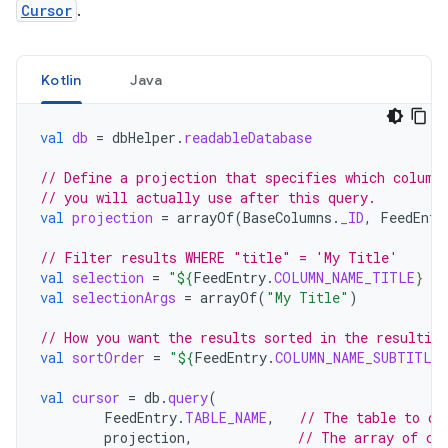
Cursor
.
Kotlin
Java
val
db
=
dbHelper
.
readableDatabase
// Define a projection that specifies which column
// you will actually use after this query.
val
projection
=
arrayOf
(
BaseColumns
.
_ID
,
FeedEntr
// Filter results WHERE "title" = 'My Title'
val
selection
=
"
${
FeedEntry
.
COLUMN_NAME_TITLE
}
 =
val
selectionArgs
=
arrayOf
(
"My Title"
)
// How you want the results sorted in the resulting
val
sortOrder
=
"
${
FeedEntry
.
COLUMN_NAME_SUBTITLE
}
val
cursor
=
db
.
query
(
FeedEntry
.
TABLE_NAME
,
// The table to qu
projection
,
// The array of co