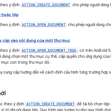
theo ý định
ACTION_CREATE_DOCUMENT
cho phép người dùng lư
u hoặc tệp
theo ý định
ACTION_OPEN_DOCUMENT
cho phép người dùng chọ
y cập vào nội dung của một thư mục
theo ý định
ACTION_OPEN_DOCUMENT_TREE
, có trên Android 5
i dùng chọn một thư mục cụ thể, cấp quyền cho ứng dụng của 
ư mục con trong thư mục đó.
 cung cấp hướng dẫn về cách định cấu hình từng trường hợp s
ới
ác theo ý định
ACTION_CREATE_DOCUMENT
để tải bộ chọn tệp
vị trí ghi nội dung tệp. Quy trình này tương tự như quy trình đ