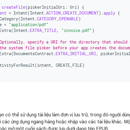
createFile
(
pickerInitialUri
:
Uri
)
{
ent
=
Intent
(
Intent
.
ACTION_CREATE_DOCUMENT
).
apply
{
Category
(
Intent
.
CATEGORY_OPENABLE
)
e
=
"application/pdf"
Extra
(
Intent
.
EXTRA_TITLE
,
"invoice.pdf"
)
Optionally, specify a URI for the directory that should 
the system file picker before your app creates the docum
Extra
(
DocumentsContract
.
EXTRA_INITIAL_URI
,
pickerInitia
tivityForResult
(
intent
,
CREATE_FILE
)
n có thể sử dụng tài liệu làm đơn vị lưu trữ, trong đó người dù
i các ứng dụng ngang hàng hoặc nhập vào các tài liệu khác. Một
hoặc mở một cuốn sách được lưu dưới dạng tệp EPUB.