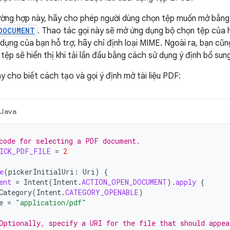
ờng hợp này, hãy cho phép người dùng chọn tệp muốn mở bằng 
DOCUMENT
. Thao tác gọi này sẽ mở ứng dụng bộ chọn tệp của h
 dụng của bạn hỗ trợ, hãy chỉ định loại MIME. Ngoài ra, bạn cũn
tệp sẽ hiển thị khi tải lần đầu bằng cách sử dụng ý định bổ sun
 cho biết cách tạo và gọi ý định mở tài liệu PDF:
Java
code for selecting a PDF document.
ICK_PDF_FILE
=
2
e
(
pickerInitialUri
:
Uri
)
{
ent
=
Intent
(
Intent
.
ACTION_OPEN_DOCUMENT
).
apply
{
Category
(
Intent
.
CATEGORY_OPENABLE
)
e
=
"application/pdf"
Optionally, specify a URI for the file that should appea