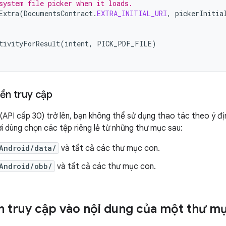
system file picker when it loads.
Extra
(
DocumentsContract
.
EXTRA_INITIAL_URI
,
pickerInitia
tivityForResult
(
intent
,
PICK_PDF_FILE
)
ền truy cập
 (API cấp 30) trở lên, bạn không thể sử dụng thao tác theo ý đ
i dùng chọn các tệp riêng lẻ từ những thư mục sau:
Android/data/
và tất cả các thư mục con.
Android/obb/
và tất cả các thư mục con.
 truy cập vào nội dung của một thư m