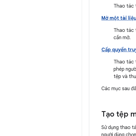
Thao tác 
Mở một tài liệ
Thao tác 
cần mở.
Cấp quyền tru
Thao tác 
phép ngườ
tệp và th
Các mục sau đây
Tạo tệp m
Sử dụng thao t
người dùng chọn 