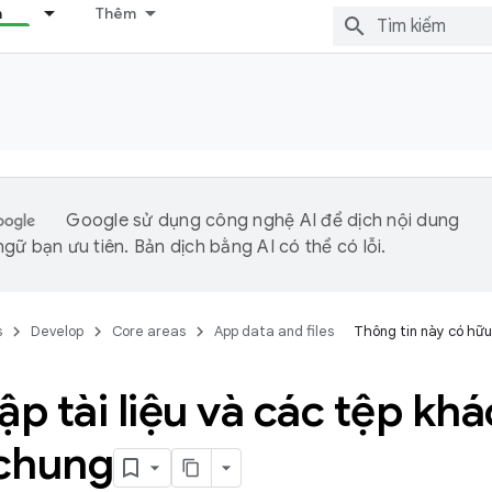
n
Thêm
Google sử dụng công nghệ AI để dịch nội dung
gữ bạn ưu tiên. Bản dịch bằng AI có thể có lỗi.
s
Develop
Core areas
App data and files
Thông tin này có hữu
ập tài liệu và các tệp kh
chung