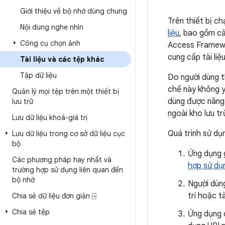
Giới thiệu về bộ nhớ dùng chung
Trên thiết bị c
Nội dung nghe nhìn
liệu
, bao gồm cả
Công cụ chọn ảnh
Access Framewo
cung cấp tài li
Tài liệu và các tệp khác
Tập dữ liệu
Do người dùng t
chế này không 
Quản lý mọi tệp trên một thiết bị
dùng được nâng 
lưu trữ
ngoài kho lưu tr
Lưu dữ liệu khoá-giá trị
Quá trình sử dụ
Lưu dữ liệu trong cơ sở dữ liệu cục
bộ
Ứng dụng 
Các phương pháp hay nhất và
hợp sử dụ
trường hợp sử dụng liên quan đến
bộ nhớ
Người dùn
trí hoặc tà
Chia sẻ dữ liệu đơn giản ⍈
Chia sẻ tệp
Ứng dụng c