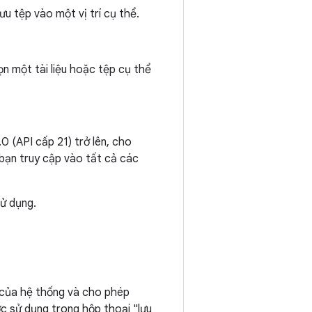
u tệp vào một vị trí cụ thể.
n một tài liệu hoặc tệp cụ thể
.0 (API cấp 21) trở lên, cho
bạn truy cập vào tất cả các
ử dụng.
 của hệ thống và cho phép
ược sử dụng trong hộp thoại "lưu