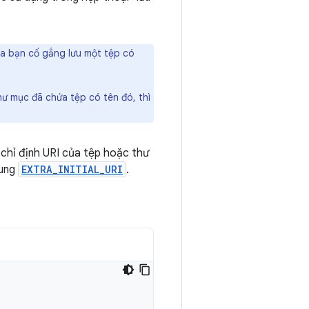
a bạn cố gắng lưu một tệp có
ư mục đã chứa tệp có tên đó, thì
ý chỉ định URI của tệp hoặc thư
sung
EXTRA_INITIAL_URI
.