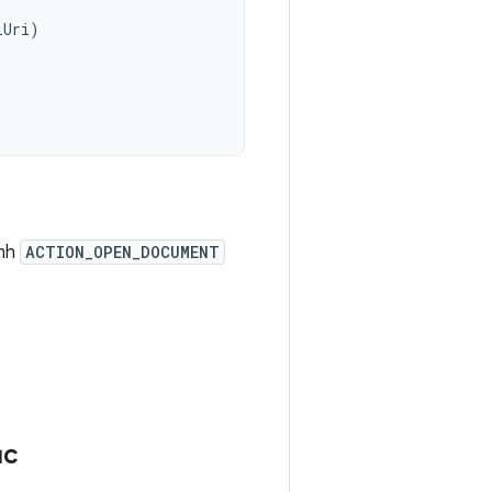
lUri
)
ịnh
ACTION_OPEN_DOCUMENT
ục