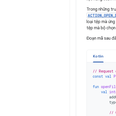
Trong những trư
ACTION_OPEN_
loại tệp mà ứng
tệp mà bộ chọn 
Đoạn mã sau đây
Kotlin
// Request 
const
val
P
fun
openFil
val
int
add
typ
// 