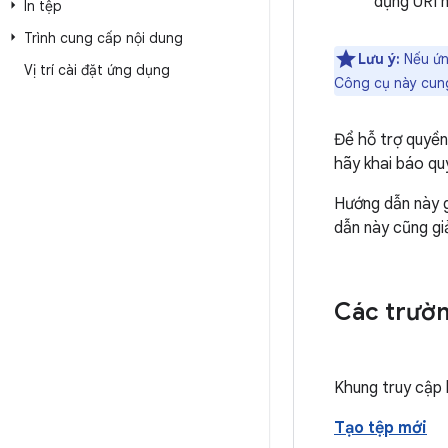
dụng URI 
In tệp
Trình cung cấp nội dung
Lưu ý:
Nếu ứn
Vị trí cài đặt ứng dụng
Công cụ này cung
Để hỗ trợ quyền
hãy khai báo q
Hướng dẫn này g
dẫn này cũng giả
Các trườn
Khung truy cập 
Tạo tệp mới