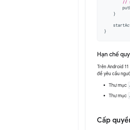
// 
put
}
startAc
}
Hạn chế quy
Trên Android 11
để yêu cầu ngườ
Thư mục
Thư mục
Cấp quyền