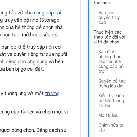
thư mục
ương tác với
nhà cung cấp tài
Hạn chế
quyền truy
g truy cập bộ nhớ (Storage
cập
ọn của hệ thống để chọn nhà
Thực hiện các
ủa bạn tạo, mở hoặc sửa đổi.
thao tác đối với
vị trí đã chọn
 bạn có thể truy cập nên cơ
Xác định
át và quyền riêng tư của người
những thao
nh riêng cho ứng dụng và bên
tác mà nhà
cung cấp hỗ
của bạn bị gỡ cài đặt.
trợ
Quyền có tác
dụng lâu dài
ày tương ứng với một
trường
Kiểm tra siêu
dữ liệu trong
tài liệu
ng cấp tài liệu và chọn một vị
Mở tài liệu
Chỉnh sửa tài
o người dùng chọn. Bằng cách sử
liệu