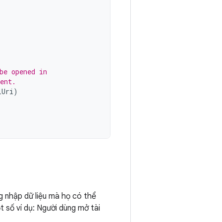
be opened in
ent.
lUri
)
ng nhập dữ liệu mà họ có thể
 số ví dụ: Người dùng mở tài