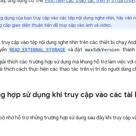
này, ứng dụng có thể
thực hiện các thao tác trên vị trí đã chọn
.
g dụng của bạn truy cập vào các tệp nội dung nghe nhìn, hãy cân 
 cấp giao diện thuận tiện để truy cập vào ảnh và video.
 truy cập vào tệp nội dung nghe nhìn trên các thiết bị chạy And
uyền
READ_EXTERNAL_STORAGE
và đặt
maxSdkVersion
thàn
iải thích các trường hợp sử dụng mà khung hỗ trợ làm việc với c
i thích cách thực hiện các thao tác trên vị trí do người dùng c
g hợp sử dụng khi truy cập vào các tài 
bộ nhớ hỗ trợ những trường hợp sử dụng sau đây khi truy cập vào