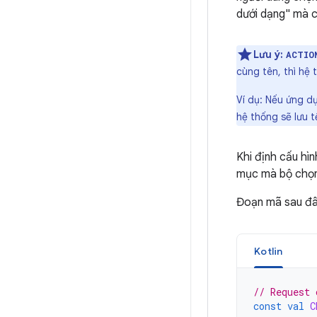
dưới dạng" mà c
Lưu ý:
ACTIO
cùng tên, thì hệ
Ví dụ: Nếu ứng d
hệ thống sẽ lưu 
Khi định cấu hìn
mục mà bộ chọn 
Đoạn mã sau đây
Kotlin
// Request 
const
val
C