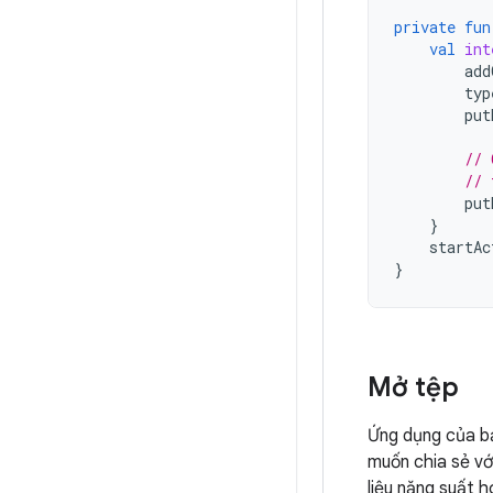
private
fun
val
int
add
typ
put
// 
// 
put
}
startAc
}
Mở tệp
Ứng dụng của bạ
muốn chia sẻ vớ
liệu năng suất 