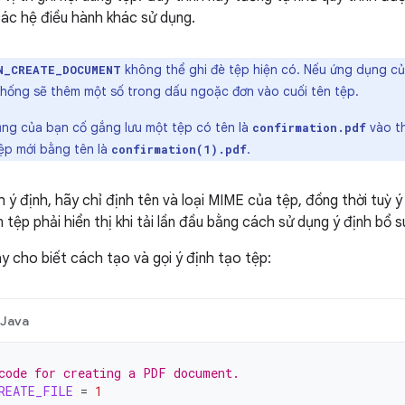
ác hệ điều hành khác sử dụng.
không thể ghi đè tệp hiện có. Nếu ứng dụng củ
N_CREATE_DOCUMENT
 thống sẽ thêm một số trong dấu ngoặc đơn vào cuối tên tệp.
ụng của bạn cố gắng lưu một tệp có tên là
vào th
confirmation.pdf
tệp mới bằng tên là
.
confirmation(1).pdf
h ý định, hãy chỉ định tên và loại MIME của tệp, đồng thời tuỳ 
tệp phải hiển thị khi tải lần đầu bằng cách sử dụng ý định bổ 
 cho biết cách tạo và gọi ý định tạo tệp:
Java
code for creating a PDF document.
REATE_FILE
=
1