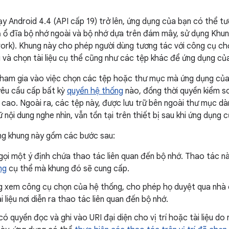
hạy Android 4.4 (API cấp 19) trở lên, ứng dụng của bạn có thể t
 ổ đĩa bộ nhớ ngoài và bộ nhớ dựa trên đám mây, sử dụng Khun
rk). Khung này cho phép người dùng tương tác với công cụ ch
ệu và chọn tài liệu cụ thể cũng như các tệp khác để ứng dụng c
ham gia vào việc chọn các tệp hoặc thư mục mà ứng dụng của
yêu cầu cấp bất kỳ
quyền hệ thống
nào, đồng thời quyền kiểm so
cao. Ngoài ra, các tệp này, được lưu trữ bên ngoài thư mục dà
ữ nội dung nghe nhìn, vẫn tồn tại trên thiết bị sau khi ứng dụng 
ng khung này gồm các bước sau:
gọi một ý định chứa thao tác liên quan đến bộ nhớ. Thao tác n
ng
cụ thể mà khung đó sẽ cung cấp.
g xem công cụ chọn của hệ thống, cho phép họ duyệt qua nhà cu
i liệu nơi diễn ra thao tác liên quan đến bộ nhớ.
ó quyền đọc và ghi vào URI đại diện cho vị trí hoặc tài liệu d