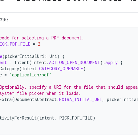
자바
code for selecting a PDF document.
ICK_PDF_FILE
=
2
e
(
pickerInitialUri
:
Uri
)
{
ent
=
Intent
(
Intent
.
ACTION_OPEN_DOCUMENT
).
apply
{
Category
(
Intent
.
CATEGORY_OPENABLE
)
e
=
"application/pdf"
Optionally, specify a URI for the file that should appea
system file picker when it loads.
Extra
(
DocumentsContract
.
EXTRA_INITIAL_URI
,
pickerInitia
tivityForResult
(
intent
,
PICK_PDF_FILE
)