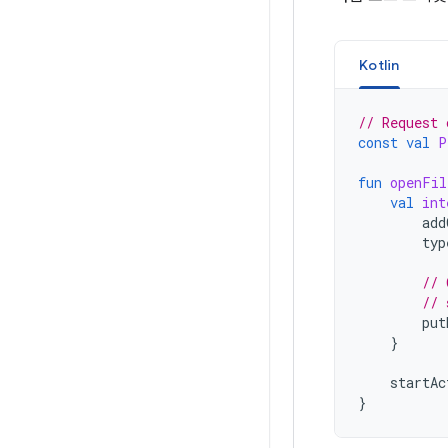
Kotlin
// Request 
const
val
P
fun
openFil
val
int
add
typ
// 
// 
put
}
startAc
}