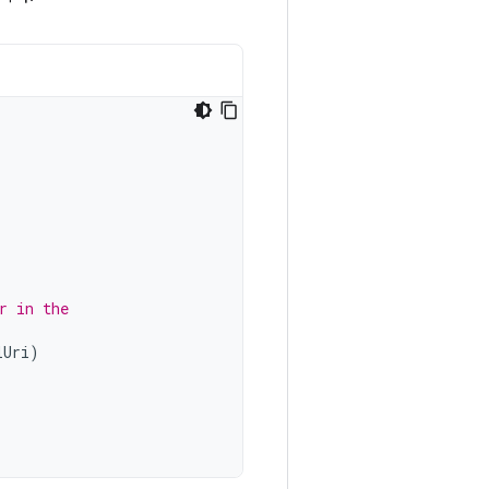
r in the
lUri
)