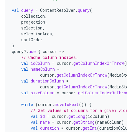
val
query
=
ContentResolver
.
query
(
collection
,
projection
,
selection
,
selectionArgs
,
sortOrder
)
query
?.
use
{
cursor
->
// Cache column indices.
val
idColumn
=
cursor
.
getColumnIndexOrThrow
(
Me
val
nameColumn
=
cursor
.
getColumnIndexOrThrow
(
MediaStor
val
durationColumn
=
cursor
.
getColumnIndexOrThrow
(
MediaStor
val
sizeColumn
=
cursor
.
getColumnIndexOrThrow
(
while
(
cursor
.
moveToNext
())
{
// Get values of columns for a given video
val
id
=
cursor
.
getLong
(
idColumn
)
val
name
=
cursor
.
getString
(
nameColumn
)
val
duration
=
cursor
.
getInt
(
durationColum