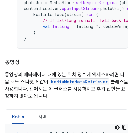
photoUri
=
MediaStore
.
setRequireOriginal
(
phot
contentResolver
.
openInputStream
(
photoUri
)
?.
us
ExifInterface
(
stream
).
run
{
// If lat/long is null, fall back to 
val
latLong
=
latLong
?:
doubleArrayO
}
}
동영상
동영상의 메타데이터 내에 있는 위치 정보에 액세스하려면 다
음 코드 스니펫과 같이
MediaMetadataRetriever
클래스를
사용합니다. 앱에서는 이 클래스를 사용하려고 추가 권한을 요
청하지 않아도 됩니다.
Kotlin
자바