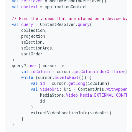
val
retriever
=
MediaMetadataRetriever
()
val
context
=
applicationContext
// Find the videos that are stored on a device by 
val
query
=
ContentResolver
.
query
(
collection
,
projection
,
selection
,
selectionArgs
,
sortOrder
)
query
?.
use
{
cursor
-
val
idColumn
=
cursor
.
getColumnIndexOrThrow
(
Me
while
(
cursor
.
moveToNext
())
{
val
id
=
cursor
.
getLong
(
idColumn
)
val
videoUri
:
Uri
=
ContentUris
.
withAppend
MediaStore
.
Video
.
Media
.
EXTERNAL_CONTEN
id
)
extractVideoLocationInfo
(
videoUri
)
}
}