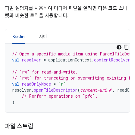
파일 설명자를 사용하여 미디어 파일을 열려면 다음 코드 스니
펫과 비슷한 로직을 사용합니다.
Kotlin
자바
// Open a specific media item using ParcelFileDesc
val
resolver
=
applicationContext
.
contentResolver
// "rw" for read-and-write.
// "rwt" for truncating or overwriting existing fi
val
readOnlyMode
=
"r"
resolver
.
openFileDescriptor
(
content-uri
,
readOnl
// Perform operations on "pfd".
}
파일 스트림