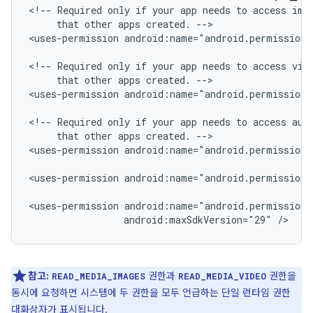
<!--
Required
only
if
your
app
needs
to
access
ima
that
other
apps
created.
-->

<uses-permission
android:name="android.permission.
<!--
Required
only
if
your
app
needs
to
access
that
other
apps
created.
-->

<uses-permission
android:name="android.permission.
<!--
Required
only
if
your
app
needs
to
access
aud
that
other
apps
created.
-->

<uses-permission
android:name="android.permission.
<uses-permission
android:name="android.permission.
<uses-permission
android:maxSdkVersion="29"
/>
참고:
권한과
권한을
READ_MEDIA_IMAGES
READ_MEDIA_VIDEO
동시에 요청하면 시스템에 두 권한을 모두 언급하는 단일 런타임 권한
대화상자가 표시됩니다.