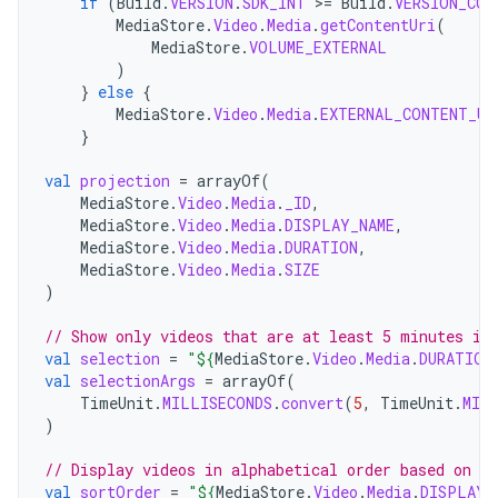
if
(
Build
.
VERSION
.
SDK_INT
>=
Build
.
VERSION_COD
MediaStore
.
Video
.
Media
.
getContentUri
(
MediaStore
.
VOLUME_EXTERNAL
)
}
else
{
MediaStore
.
Video
.
Media
.
EXTERNAL_CONTENT_UR
}
val
projection
=
arrayOf
(
MediaStore
.
Video
.
Media
.
_ID
,
MediaStore
.
Video
.
Media
.
DISPLAY_NAME
,
MediaStore
.
Video
.
Media
.
DURATION
,
MediaStore
.
Video
.
Media
.
SIZE
)
// Show only videos that are at least 5 minutes in
val
selection
=
"
${
MediaStore
.
Video
.
Media
.
DURATION
val
selectionArgs
=
arrayOf
(
TimeUnit
.
MILLISECONDS
.
convert
(
5
,
TimeUnit
.
MIN
)
// Display videos in alphabetical order based on t
val
sortOrder
=
"
${
MediaStore
.
Video
.
Media
.
DISPLAY_