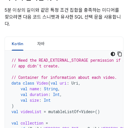
5분 이상의 길이와 같은 특정 조건 집합을 충족하는 미디어를
찾으려면 다음 코드 스니펫과 유사한 SQL 선택 문을 사용합니
다.
Kotlin
자바
// Need the READ_EXTERNAL_STORAGE permission if ac
// app didn't create.
// Container for information about each video.
data
class
Video
(
val
uri
:
Uri
,
val
name
:
String
,
val
duration
:
Int
,
val
size
:
Int
)
val
videoList
=
mutableListOf<Video>
()
val
collection
=