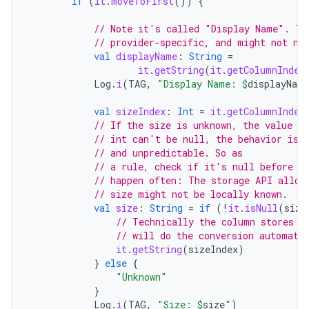
if
(
it
.
moveToFirst
())
{
// Note it's called "Display Name". Th
// provider-specific, and might not ne
val
displayName
:
String
=
it
.
getString
(
it
.
getColumnIndex
Log
.
i
(
TAG
,
"Display Name: 
$
displayName
val
sizeIndex
:
Int
=
it
.
getColumnIndex
// If the size is unknown, the value st
// int can't be null, the behavior is 
// and unpredictable. So as
// a rule, check if it's null before a
// happen often: The storage API allow
// size might not be locally known.
val
size
:
String
=
if
(
!
it
.
isNull
(
size
// Technically the column stores a
// will do the conversion automati
it
.
getString
(
sizeIndex
)
}
else
{
"Unknown"
}
Log
.
i
(
TAG
,
"Size: 
$
size
"
)