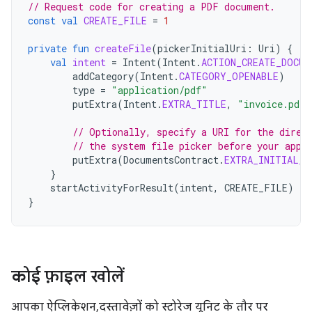
// Request code for creating a PDF document.
const
val
CREATE_FILE
=
1
private
fun
createFile
(
pickerInitialUri
:
Uri
)
{
val
intent
=
Intent
(
Intent
.
ACTION_CREATE_DOCUM
addCategory
(
Intent
.
CATEGORY_OPENABLE
)
type
=
"application/pdf"
putExtra
(
Intent
.
EXTRA_TITLE
,
"invoice.pdf"
// Optionally, specify a URI for the direc
// the system file picker before your app 
putExtra
(
DocumentsContract
.
EXTRA_INITIAL_U
}
startActivityForResult
(
intent
,
CREATE_FILE
)
}
कोई फ़ाइल खोलें
आपका ऐप्लिकेशन, दस्तावेज़ों को स्टोरेज यूनिट के तौर पर