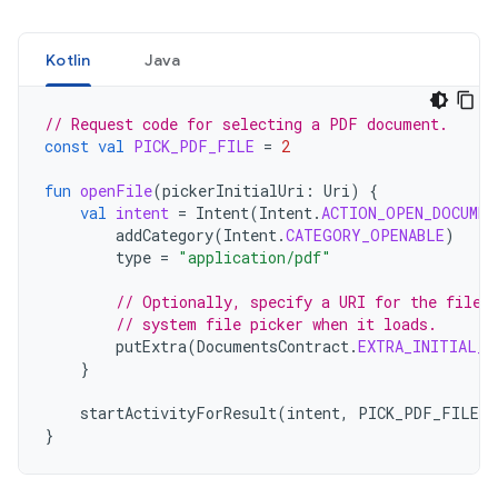
Kotlin
Java
// Request code for selecting a PDF document.
const
val
PICK_PDF_FILE
=
2
fun
openFile
(
pickerInitialUri
:
Uri
)
{
val
intent
=
Intent
(
Intent
.
ACTION_OPEN_DOCUMEN
addCategory
(
Intent
.
CATEGORY_OPENABLE
)
type
=
"application/pdf"
// Optionally, specify a URI for the file 
// system file picker when it loads.
putExtra
(
DocumentsContract
.
EXTRA_INITIAL_U
}
startActivityForResult
(
intent
,
PICK_PDF_FILE
)
}