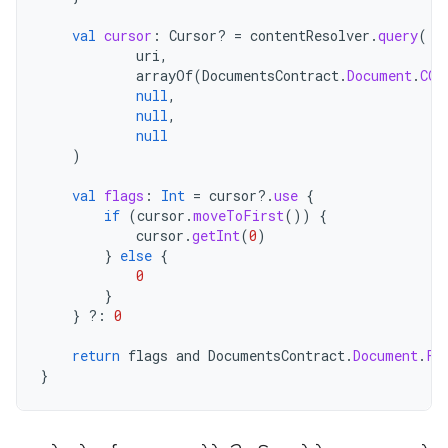
val
cursor
:
Cursor? 
=
contentResolver
.
query
(
uri
,
arrayOf
(
DocumentsContract
.
Document
.
COL
null
,
null
,
null
)
val
flags
:
Int
=
cursor
?.
use
{
if
(
cursor
.
moveToFirst
())
{
cursor
.
getInt
(
0
)
}
else
{
0
}
}
?:
0
return
flags
and
DocumentsContract
.
Document
.
FL
}