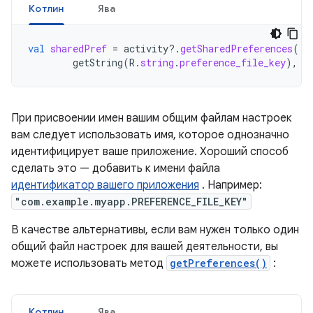
Котлин
Ява
val
sharedPref
=
activity
?.
getSharedPreferences
(
getString
(
R
.
string
.
preference_file_key
),
C
При присвоении имен вашим общим файлам настроек
вам следует использовать имя, которое однозначно
идентифицирует ваше приложение. Хороший способ
сделать это — добавить к имени файла
идентификатор вашего приложения
. Например:
"com.example.myapp.PREFERENCE_FILE_KEY"
В качестве альтернативы, если вам нужен только один
общий файл настроек для вашей деятельности, вы
можете использовать метод
getPreferences()
:
Котлин
Ява