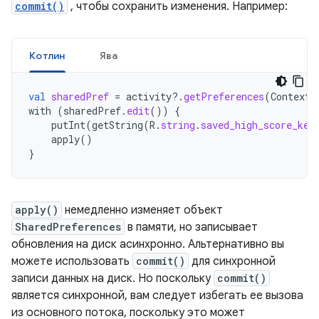
commit()
, чтобы сохранить изменения. Например:
Котлин
Ява
val
sharedPref
=
activity
?.
getPreferences
(
Context
.
with
(
sharedPref
.
edit
())
{
putInt
(
getString
(
R
.
string
.
saved_high_score_key
apply
()
}
apply()
немедленно изменяет объект
SharedPreferences
в памяти, но записывает
обновления на диск асинхронно. Альтернативно вы
можете использовать
commit()
для синхронной
записи данных на диск. Но поскольку
commit()
является синхронной, вам следует избегать ее вызова
из основного потока, поскольку это может