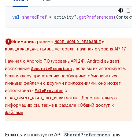
val
sharedPref
=
activity
?.
getPreferences
(
Context
.
Внимание:
режимы
и
MODE_WORLD_READABLE
устарели, начиная с уровня API 17.
MODE_WORLD_WRITEABLE
Начиная с Android 7.0 (уровень API 24), Android выдает
исключение
, если вы их используете.
SecurityException
Если вашему приложению необходимо обмениваться
личными файлами с другими приложениями, оно может
использовать
с
FileProvider
. Дополнительную
FLAG_GRANT_READ_URI_PERMISSION
информацию см. также в
разделе «Общий доступ к
файлам»
.
Если вы используете API
SharedPreferences
для