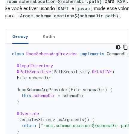
room.schemaLocation=${schemaDir.path}
para
KSP
.
Se você estiver usando
KAPT
e
javac
, mude esse valor
para
-Aroom.schemaLocation=${schemaDir.path}
.
Groovy
Kotlin
class
RoomSchemaArgProvider
implements
CommandLine
@InputDirectory
@PathSensitive
(
PathSensitivity
.
RELATIVE
)
File
schemaDir
RoomSchemaArgProvider
(
File
schemaDir
)
{
this
.
schemaDir
=
schemaDir
}
@Override
Iterable<String>
asArguments
()
{
return
[
"room.schemaLocation=${schemaDir.path}
}