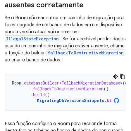
ausentes corretamente
Se o Room não encontrar um caminho de migração para
fazer upgrade de um banco de dados em um dispositivo
para a versão atual, vai ocorrer um
IllegalStateException
. Se for aceitável perder dados
quando um caminho de migração estiver ausente, chame
a função do builder
fallbackToDestructiveMigration
ao criar o banco de dados:
Room
.
databaseBuilder<FallbackMigrationDatabase>
(
ap
.
fallbackToDestructiveMigration
()
.
build
()
MigratingDbVersionsSnippets
.
kt
Essa função configura o Room para recriar de forma
destrutiva as tabelas no banco de dados do app quando