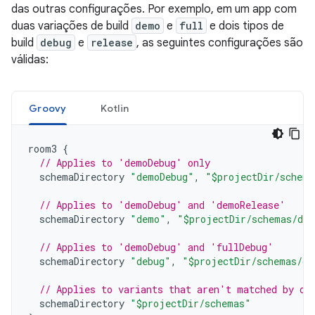
das outras configurações. Por exemplo, em um app com
duas variações de build
demo
e
full
e dois tipos de
build
debug
e
release
, as seguintes configurações são
válidas:
Groovy
Kotlin
room3
{
// Applies to 'demoDebug' only
schemaDirectory
"demoDebug"
,
"$projectDir/schema
// Applies to 'demoDebug' and 'demoRelease'
schemaDirectory
"demo"
,
"$projectDir/schemas/de
// Applies to 'demoDebug' and 'fullDebug'
schemaDirectory
"debug"
,
"$projectDir/schemas/de
// Applies to variants that aren't matched by ot
schemaDirectory
"$projectDir/schemas"