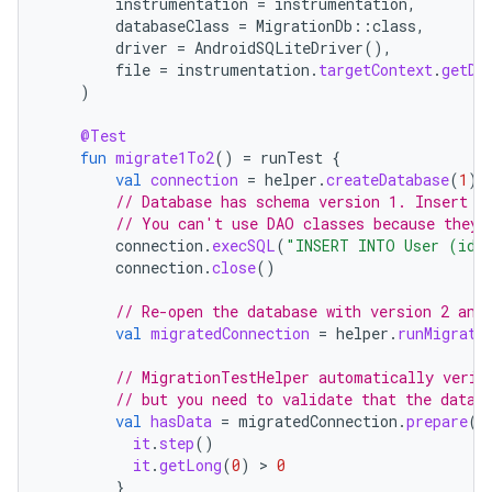
instrumentation
=
instrumentation
,
databaseClass
=
MigrationDb
::
class
,
driver
=
AndroidSQLiteDriver
(),
file
=
instrumentation
.
targetContext
.
getDa
)
@Test
fun
migrate1To2
()
=
runTest
{
val
connection
=
helper
.
createDatabase
(
1
)
// Database has schema version 1. Insert s
// You can't use DAO classes because they 
connection
.
execSQL
(
"INSERT INTO User (id,
connection
.
close
()
// Re-open the database with version 2 and
val
migratedConnection
=
helper
.
runMigrati
// MigrationTestHelper automatically verif
// but you need to validate that the data 
val
hasData
=
migratedConnection
.
prepare
(
"
it
.
step
()
it
.
getLong
(
0
)
 > 
0
}