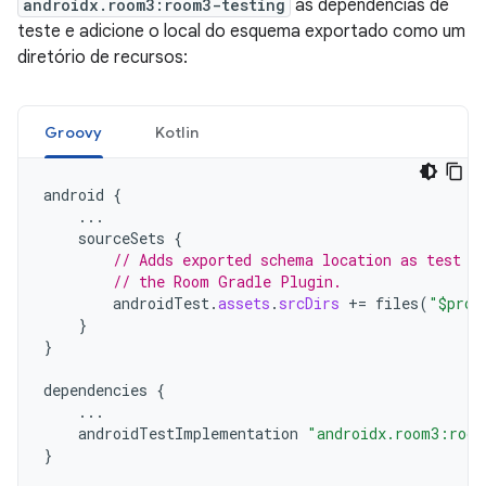
androidx.room3:room3-testing
às dependências de
teste e adicione o local do esquema exportado como um
diretório de recursos:
Groovy
Kotlin
android
{
...
sourceSets
{
// Adds exported schema location as test a
// the Room Gradle Plugin.
androidTest
.
assets
.
srcDirs
+=
files
(
"$proj
}
}
dependencies
{
...
androidTestImplementation
"androidx.room3:room
}