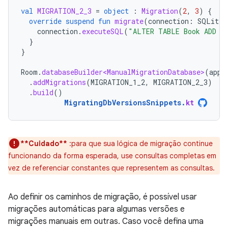
val
MIGRATION_2_3
=
object
:
Migration
(
2
,
3
)
{
override
suspend
fun
migrate
(
connection
:
SQLiteC
connection
.
executeSQL
(
"ALTER TABLE Book ADD C
}
}
Room
.
databaseBuilder<ManualMigrationDatabase>
(
appl
.
addMigrations
(
MIGRATION_1_2
,
MIGRATION_2_3
)
.
build
()
MigratingDbVersionsSnippets
.
kt
**Cuidado**
:para que sua lógica de migração continue
funcionando da forma esperada, use consultas completas em
vez de referenciar constantes que representem as consultas.
Ao definir os caminhos de migração, é possível usar
migrações automáticas para algumas versões e
migrações manuais em outras. Caso você defina uma