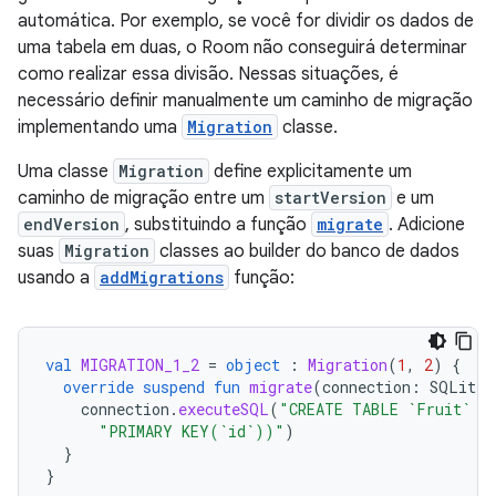
automática. Por exemplo, se você for dividir os dados de
uma tabela em duas, o Room não conseguirá determinar
como realizar essa divisão. Nessas situações, é
necessário definir manualmente um caminho de migração
implementando uma
Migration
classe.
Uma classe
Migration
define explicitamente um
caminho de migração entre um
startVersion
e um
endVersion
, substituindo a função
migrate
. Adicione
suas
Migration
classes ao builder do banco de dados
usando a
addMigrations
função:
val
MIGRATION_1_2
=
object
:
Migration
(
1
,
2
)
{
override
suspend
fun
migrate
(
connection
:
SQLiteC
connection
.
executeSQL
(
"CREATE TABLE `Fruit` (
"PRIMARY KEY(`id`))"
)
}
}