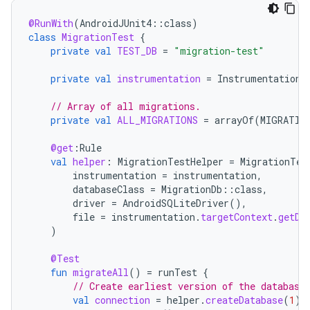
@RunWith
(
AndroidJUnit4
::
class
)
class
MigrationTest
{
private
val
TEST_DB
=
"migration-test"
private
val
instrumentation
=
InstrumentationR
// Array of all migrations.
private
val
ALL_MIGRATIONS
=
arrayOf
(
MIGRATIO
@get
:
Rule
val
helper
:
MigrationTestHelper
=
MigrationTes
instrumentation
=
instrumentation
,
databaseClass
=
MigrationDb
::
class
,
driver
=
AndroidSQLiteDriver
(),
file
=
instrumentation
.
targetContext
.
getDa
)
@Test
fun
migrateAll
()
=
runTest
{
// Create earliest version of the database
val
connection
=
helper
.
createDatabase
(
1
)