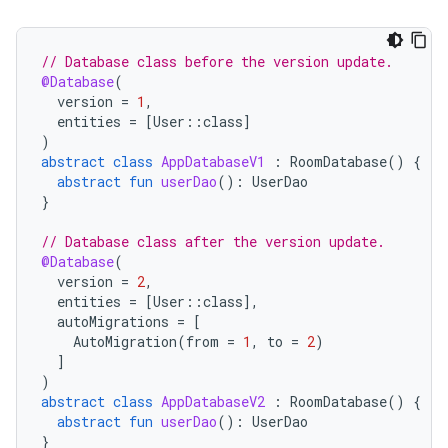
// Database class before the version update.
@Database
(
version
=
1
,
entities
=
[
User
::
class
]
)
abstract
class
AppDatabaseV1
:
RoomDatabase
()
{
abstract
fun
userDao
():
UserDao
}
// Database class after the version update.
@Database
(
version
=
2
,
entities
=
[
User
::
class
]
,
autoMigrations
=
[
AutoMigration
(
from
=
1
,
to
=
2
)
]
)
abstract
class
AppDatabaseV2
:
RoomDatabase
()
{
abstract
fun
userDao
():
UserDao
}