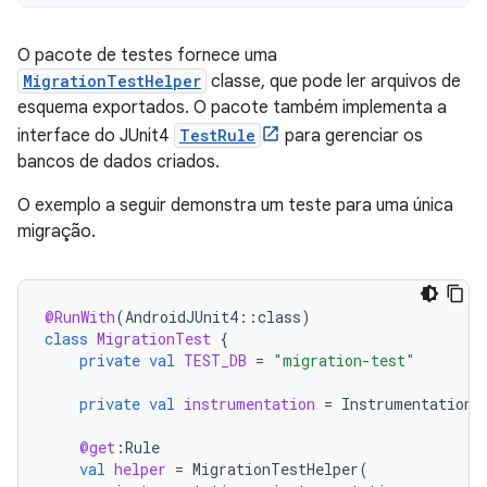
O pacote de testes fornece uma
MigrationTestHelper
classe, que pode ler arquivos de
esquema exportados. O pacote também implementa a
interface do JUnit4
TestRule
para gerenciar os
bancos de dados criados.
O exemplo a seguir demonstra um teste para uma única
migração.
@RunWith
(
AndroidJUnit4
::
class
)
class
MigrationTest
{
private
val
TEST_DB
=
"migration-test"
private
val
instrumentation
=
InstrumentationR
@get
:
Rule
val
helper
=
MigrationTestHelper
(