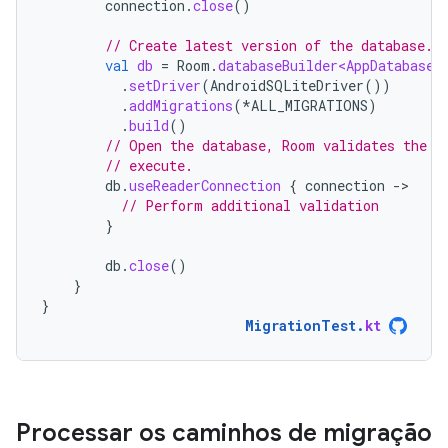
connection
.
close
()
// Create latest version of the database.
val
db
=
Room
.
databaseBuilder<AppDatabase>
.
setDriver
(
AndroidSQLiteDriver
())
.
addMigrations
(
*
ALL_MIGRATIONS
)
.
build
()
// Open the database, Room validates the s
// execute.
db
.
useReaderConnection
{
connection
-
// Perform additional validation
}
db
.
close
()
}
}
MigrationTest
.
kt
Processar os caminhos de migração