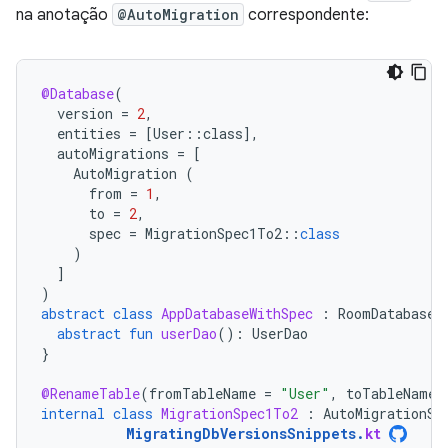
na anotação
@AutoMigration
correspondente:
@Database
(
version
=
2
,
entities
=
[
User
::
class
]
,
autoMigrations
=
[
AutoMigration
(
from
=
1
,
to
=
2
,
spec
=
MigrationSpec1To2
::
class
)
]
)
abstract
class
AppDatabaseWithSpec
:
RoomDatabase
(
abstract
fun
userDao
():
UserDao
}
@RenameTable
(
fromTableName
=
"User"
,
toTableName
internal
class
MigrationSpec1To2
:
AutoMigrationSp
MigratingDbVersionsSnippets
.
kt