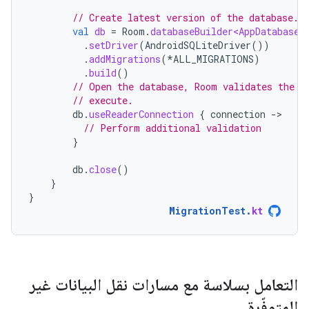
// Create latest version of the database.
val
db
=
Room
.
databaseBuilder<AppDatabase>
.
setDriver
(
AndroidSQLiteDriver
())
.
addMigrations
(
*
ALL_MIGRATIONS
)
.
build
()
// Open the database, Room validates the s
// execute.
db
.
useReaderConnection
{
connection
-
// Perform additional validation
}
db
.
close
()
}
}
MigrationTest
.
kt
التعامل بسلاسة مع مسارات نقل البيانات غير
المتوفّرة