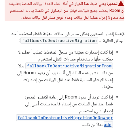
تحذير:
يعني ضبط هذا الخيار في أداة إنشاء قاعدة البيانات الخاصة بتطبيقك
أنّ Room
يحذف جميع البيانات نهائيًا
من الجداول في قاعدة بيانات المستخدم
عند محاولة إجراء عملية نقل بيانات وعدم توفّر مسار نقل بيانات محدّد.
لإعادة إنشاء المحتوى بشكل مدمر في حالات معيّنة فقط، استخدِم أحد
البدائل التالية لـ
fallbackToDestructiveMigration
:
إذا كانت إصدارات معيّنة من سجلّ المخطط تسبّب أخطاء لا
يمكنك حلّها باستخدام مسارات النقل، استخدِم
fallbackToDestructiveMigrationFrom
بدلاً
من ذلك. تشير هذه الدالة إلى أنّك تريد أن يعود Room إلى
إعادة الإنشاء المدمرة فقط عند نقل البيانات من إصدارات
معيّنة.
إذا كنت تريد أن يعود Room إلى إعادة الإنشاء المدمرة
فقط عند نقل البيانات من إصدار قاعدة بيانات أعلى إلى
إصدار أدنى، استخدِم
fallbackToDestructiveMigrationOnDowngr
ade
بدلاً من ذلك.