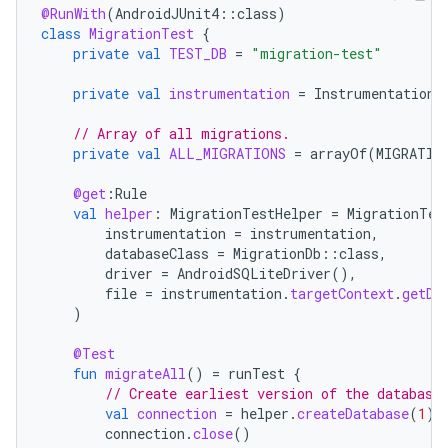
@RunWith
(
AndroidJUnit4
::
class
)
class
MigrationTest
{
private
val
TEST_DB
=
"migration-test"
private
val
instrumentation
=
InstrumentationR
// Array of all migrations.
private
val
ALL_MIGRATIONS
=
arrayOf
(
MIGRATIO
@get
:
Rule
val
helper
:
MigrationTestHelper
=
MigrationTes
instrumentation
=
instrumentation
,
databaseClass
=
MigrationDb
::
class
,
driver
=
AndroidSQLiteDriver
(),
file
=
instrumentation
.
targetContext
.
getDa
)
@Test
fun
migrateAll
()
=
runTest
{
// Create earliest version of the database
val
connection
=
helper
.
createDatabase
(
1
)
connection
.
close
()