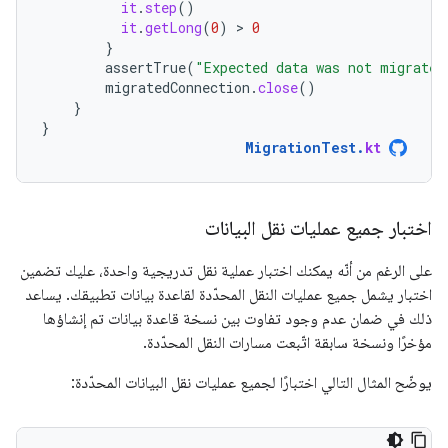
it
.
step
()
it
.
getLong
(
0
)
 > 
0
}
assertTrue
(
"Expected data was not migrated
migratedConnection
.
close
()
}
}
MigrationTest
.
kt
اختبار جميع عمليات نقل البيانات
على الرغم من أنّه يمكنك اختبار عملية نقل تدريجية واحدة، عليك تضمين
اختبار يشمل جميع عمليات النقل المحدّدة لقاعدة بيانات تطبيقك. يساعد
ذلك في ضمان عدم وجود تفاوت بين نسخة قاعدة بيانات تم إنشاؤها
مؤخرًا ونسخة سابقة اتّبعت مسارات النقل المحدّدة.
يوضّح المثال التالي اختبارًا لجميع عمليات نقل البيانات المحدّدة: