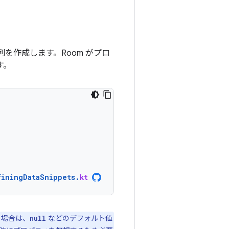
を作成します。Room がプロ
す。
finingDataSnippets
.
kt
る場合は、
などのデフォルト値
null