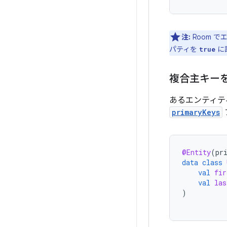
注:
Room 
パティを
に
true
複合主キー
あるエンティテ
primaryKeys
@Entity
(
pr
data
class
val
fir
val
las
)