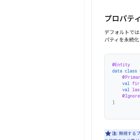
プロパテ
デフォルトでは
パティを永続化
@Entity
data
class
@Prima
val
fir
val
las
@Ignore
)
注:
無視するプ