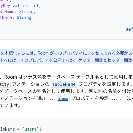
ryKey
val
id
:
Int
,
stName
:
String
,
tName
:
String
De
を永続化するには、Room がそのプロパティにアクセスできる必要があり
するには、そのプロパティを公開するか、ゲッター関数とセッター関数
、Room はクラス名をデータベース テーブル名として使用し
tity
アノテーションの
tableName
プロパティを設定します。
をデータベースの列名として使用します。列に別の名前を付け
アノテーションを追加し、
name
プロパティを設定します。次
ています。
bleName
=
"users"
)