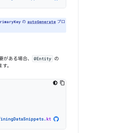
の
プロ
rimaryKey
autoGenerate
要がある場合、
@Entity
の
ます。
finingDataSnippets
.
kt