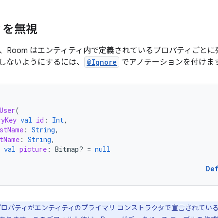
ィを無視
、Room はエンティティ内で定義されているプロパティごとに列
しないようにするには、
@Ignore
でアノテーションを付けま
User
(
ryKey
val
id
:
Int
,
stName
:
String
,
tName
:
String
,
val
picture
:
Bitmap? 
=
null
De
ロパティがエンティティのプライマリ コンストラクタで宣言されてい