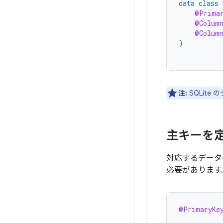
data
class
@Prima
@Colum
@Colum
)
注:
SQLit
主キーを
対応するデータ
必要があります
@PrimaryKe