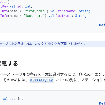
User
(
ryKey
val
id
:
Int
,
nInfo
(
name
=
"first_name"
)
val
firstName
:
String
,
nInfo
(
name
=
"last_name"
)
val
lastName
:
String
De
e のテーブル名と列名では、大文字と小文字が区別されません
。
定義する
ベース テーブルの各行を一意に識別するには、各 Room エン
。そのためには、
@PrimaryKey
で 1 つの列にアノテーショ
y
val
id
:
Int
De