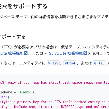
検索をサポートする
データベース テーブル内の詳細情報を検索できるさまざまなアノ
サポートする
（FTS）が必要なアプリの場合は、仮想テーブルでエンティテ
QLite 拡張機能
、または
FTS5 SQLite 拡張機能
を使用しま
するには、エンティティに
@Fts3
、
@Fts4
、または
@Fts5
s3` only if your app has strict disk space requirements
bleName
=
"users"
)
User
(
ifying a primary key for an FTS-table-backed entity is 
if you include one, it must an INTEGER type and column 