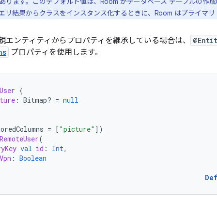
あります。このデフォルト値は、Room がデータベース テーブルの作
エリ結果からクラスをインスタンス化するときに、Room はプライマリ
親エンティティからプロパティを継承している場合は、
@Enti
ns
プロパティを使用します。
User
{
ture
:
Bitmap? 
=
null
noredColumns
=
[
"picture"
]
)
RemoteUser
(
ryKey
val
id
:
Int
,
Vpn
:
Boolean
De