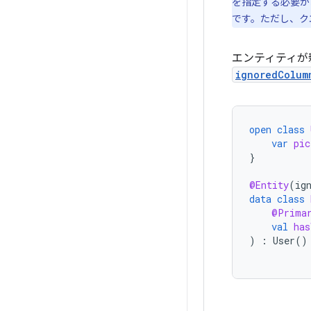
を指定する必要が
です。ただし、ク
エンティティが
ignoredColum
open
class
var
pic
}
@Entity
(
ig
data
class
@Prima
val
has
)
:
User
()