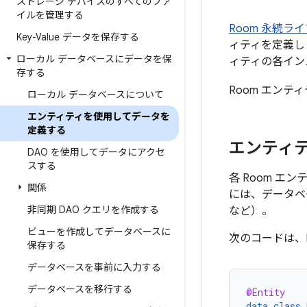
ストレージ デバイスのすべてのファ
イルを管理する
Room 永続ラ
Key-Value データを保存する
ィティを定義し
ローカル データベースにデータを保
ィティの各イン
存する
Room エンテ
ローカル データベースについて
エンティティを使用してデータを
定義する
エンティ
DAO を使用してデータにアクセ
スする
各 Room エ
関係
には、データベ
非同期 DAO クエリを作成する
など）。
ビューを作成してデータベースに
次のコードは、
保存する
データベースを事前に入力する
データベースを移行する
@Entity
data
class