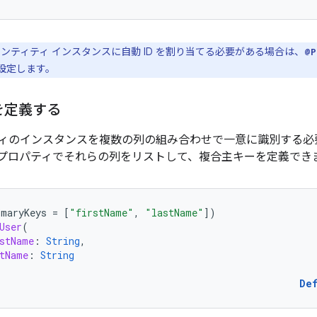
でエンティティ インスタンスに自動 ID を割り当てる必要がある場合は、
@P
設定します。
を定義する
ィのインスタンスを複数の列の組み合わせで一意に識別する必
プロパティでそれらの列をリストして、複合主キー
を定義でき
imaryKeys
=
[
"firstName"
,
"lastName"
]
)
User
(
stName
:
String
,
tName
:
String
De