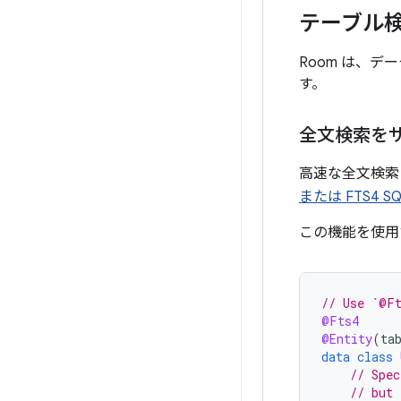
テーブル
Room は、
す。
全文検索を
高速な全文検索
または FTS4 S
この機能を使用
// Use `@Ft
@Fts4
@Entity
(
ta
data
class
// Spec
// but 