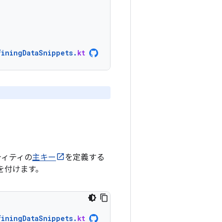
finingDataSnippets
.
kt
ティティの
主キー
を定義する
ンを付けます。
finingDataSnippets
.
kt