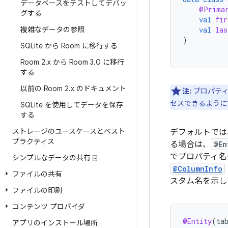
データベースをテストしてデバッ
@Prima
グする
val
fir
複雑なデータの参照
val
las
)
SQLite から Room に移行する
Room 2
.
x から Room 3
.
0 に移行
する
以前の Room 2
.
x のドキュメント
注:
プロパティ
セスできるように
SQLite を使用してデータを保存
する
ストレージのユースケースとベスト
デフォルトでは
プラクティス
る場合は、
@En
でプロパティ名
シンプルなデータの共有 ⍈
@ColumnInfo
ファイルの共有
スタム名を示し
ファイルの印刷
コンテンツ プロバイダ
@Entity
(
ta
アプリのインストール場所