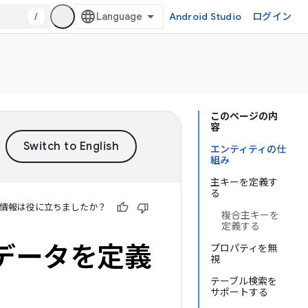
/
Android Studio
ログイン
このページの内
容
エンティティの仕
組み
主キーを定義す
る
情報は役に立ちましたか？
複合主キーを
定義する
てデータを定義
プロパティを無
視
テーブル検索を
サポートする