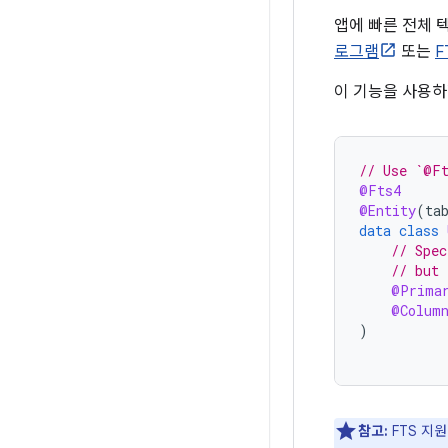
앱에 빠른 전체 
로그램
또는
F
이 기능을 사용
// Use `@Ft
@Fts4
@Entity
(
ta
data
class
// Spec
// but 
@Prima
@Colum
)
참고:
FTS 지