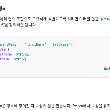
정의
 여러 열의 조합으로 고유하게 식별되도록 하려면 이러한 열을
prim
 키
를 정의하면 됩니다.
imaryKeys
=
[
"firstName"
,
"lastName"
]
)
User
(
stName
:
String
,
tName
:
String
De
m은 항목에 정의된 각 속성의 열을 만듭니다. Room에서 속성을 