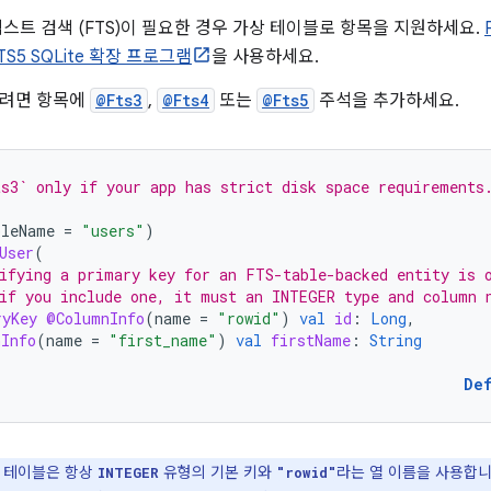
텍스트 검색 (FTS)이 필요한 경우 가상 테이블로 항목을 지원하세요.
TS5 SQLite 확장 프로그램
을 사용하세요.
하려면 항목에
@Fts3
,
@Fts4
또는
@Fts5
주석을 추가하세요.
s3` only if your app has strict disk space requirements
bleName
=
"users"
)
User
(
ifying a primary key for an FTS-table-backed entity is 
if you include one, it must an INTEGER type and column 
ryKey
@ColumnInfo
(
name
=
"rowid"
)
val
id
:
Long
,
nInfo
(
name
=
"first_name"
)
val
firstName
:
String
De
원 테이블은 항상
유형의 기본 키와
라는 열 이름을 사용합니
INTEGER
"rowid"