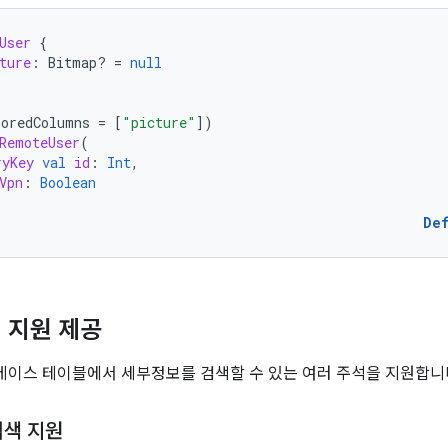
User
{
ture
:
Bitmap? 
=
null
noredColumns
=
[
"picture"
]
)
RemoteUser
(
ryKey
val
id
:
Int
,
Vpn
:
Boolean
De
 지원 제공
베이스 테이블에서 세부정보를 검색할 수 있는 여러 주석을 지원합니
검색 지원