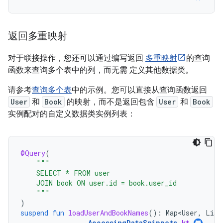
返回多重映射
对于联接操作，您还可以通过编写返回
多重映射
的查询
函数来查询多个表中的列，而无需 定义其他数据类。
请参考
查询多个表
中的示例。您可以直接从查询函数返回
User
和
Book
的映射，而不是返回包含
User
和
Book
实例配对的自定义数据类实例列表：
@Query
(
"""
    SELECT * FROM user
    JOIN book ON user.id = book.user_id
    """
)
suspend
fun
loadUserAndBookNames
():
Map<User
,
List
AccessingDataSnippets
.
kt