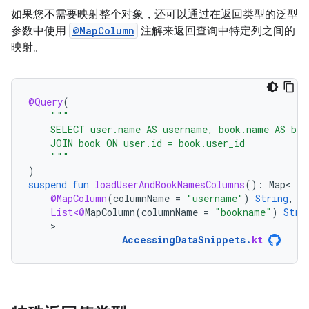
如果您不需要映射整个对象，还可以通过在返回类型的泛型
参数中使用
@MapColumn
注解来返回查询中特定列之间的
映射。
@Query
(
"""
    SELECT user.name AS username, book.name AS boo
    JOIN book ON user.id = book.user_id
    """
)
suspend
fun
loadUserAndBookNamesColumns
():
Map
@MapColumn
(
columnName
=
"username"
)
String
,
List<@
MapColumn
(
columnName
=
"bookname"
)
Stri
>
AccessingDataSnippets
.
kt