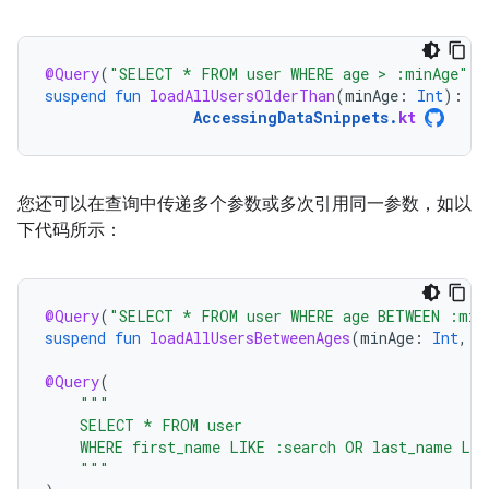
@Query
(
"SELECT * FROM user WHERE age > :minAge"
)
suspend
fun
loadAllUsersOlderThan
(
minAge
:
Int
):
Ar
AccessingDataSnippets
.
kt
您还可以在查询中传递多个参数或多次引用同一参数，如以
下代码所示：
@Query
(
"SELECT * FROM user WHERE age BETWEEN :min
suspend
fun
loadAllUsersBetweenAges
(
minAge
:
Int
,
m
@Query
(
"""
    SELECT * FROM user
    WHERE first_name LIKE :search OR last_name LIK
    """