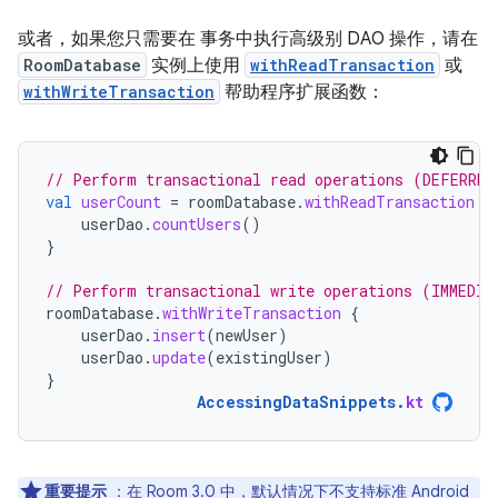
或者，如果您只需要在 事务中执行高级别 DAO 操作，请在
RoomDatabase
实例上使用
withReadTransaction
或
withWriteTransaction
帮助程序扩展函数：
// Perform transactional read operations (DEFERRED
val
userCount
=
roomDatabase
.
withReadTransaction
{
userDao
.
countUsers
()
}
// Perform transactional write operations (IMMEDIA
roomDatabase
.
withWriteTransaction
{
userDao
.
insert
(
newUser
)
userDao
.
update
(
existingUser
)
}
AccessingDataSnippets
.
kt
重要提示
：在 Room 3.0 中，默认情况下不支持标准 Android