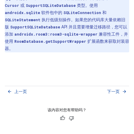
或
类型。使用
Cursor
SupportSQLiteDatabase
软件包中的
和
androidx.sqlite
SQLiteConnection
执行低级别操作。如果您的代码库大量依赖旧
SQLiteStatement
版
API 并且需要增量迁移路径，您可以
SupportSQLiteDatabase
添加
兼容性工件，并
androidx.room3:room3-sqlite-wrapper
使用
扩展函数来获取封装容
RoomDatabase.getSupportWrapper
器。
上一页
下一页
arrow_back
arrow_forward
该内容对您有帮助吗？