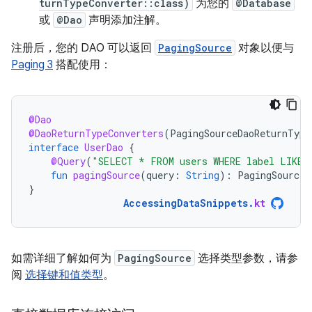
turnTypeConverter::class)
为您的
@Database
或
@Dao
声明添加注解。
注册后，您的 DAO 可以返回
PagingSource
对象以便与
Paging 3
搭配使用：
@Dao
@DaoReturnTypeConverters
(
PagingSourceDaoReturnType
interface
UserDao
{
@Query
(
"SELECT * FROM users WHERE label LIKE 
fun
pagingSource
(
query
:
String
):
PagingSource<
}
AccessingDataSnippets
.
kt
如需详细了解如何为
PagingSource
选择类型参数，请参
阅
选择键和值类型
。