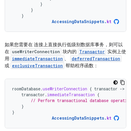
}
}
}
AccessingDataSnippets
.
kt
如果您需要在 连接上直接执行低级别数据库事务，则可以
在
useWriterConnection
块内的
Transactor
实例上使
用
immediateTransaction
、
deferredTransaction
或
exclusiveTransaction
帮助程序函数：
roomDatabase
.
useWriterConnection
{
transactor
-
transactor
.
immediateTransaction
{
// Perform transactional database operatio
}
}
AccessingDataSnippets
.
kt