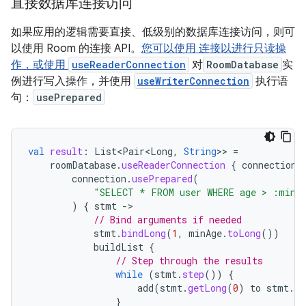
直接数据库连接访问
如果应用的逻辑需要直接、低级别的数据库连接访问，则可
以使用 Room 的连接 API。
您可以使用 连接以进行只读操
作，或使用
useReaderConnection
对
RoomDatabase
实
例进行写入操作，并使用
useWriterConnection
执行语
句：
usePrepared
val
result
:
List<Pair<Long
,
String
>>
=
roomDatabase
.
useReaderConnection
{
connection
connection
.
usePrepared
(
"SELECT * FROM user WHERE age > :minA
)
{
stmt
-
// Bind arguments if needed
stmt
.
bindLong
(
1
,
minAge
.
toLong
())
buildList
{
// Step through the results
while
(
stmt
.
step
())
{
add
(
stmt
.
getLong
(
0
)
to
stmt
.
ge
}