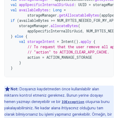
val
appSpecificInternalDirUuid
:
UUID
=
storageMana
val
availableBytes
:
Long
=
storageManager
.
getAllocatableBytes
(
appSpec
if
(
availableBytes
>=
NUM_BYTES_NEEDED_FOR_MY_APP
storageManager
.
allocateBytes
(
appSpecificInternalDirUuid
,
NUM_BYTES_NEED
}
else
{
val
storageIntent
=
Intent
().
apply
{
// To request that the user remove all app
// "action" to ACTION_CLEAR_APP_CACHE.
action
=
ACTION_MANAGE_STORAGE
}
}
Not:
Dosyanızı kaydetmeden önce kullanılabilir alan
miktarını kontrol etmeniz gerekmez. Bunun yerine dosyayı
hemen yazmayı deneyebilir ve bir
oluşursa bunu
IOException
yakalayabilirsiniz. Ne kadar alana ihtiyacınız olduğunu tam
olarak bilmiyorsanız bu işlemi yapmanız gerekebilir. Örneğin, bir