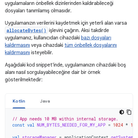
uygulamaların önbellek dizinlerinden kaldırabileceği
dosyaları tanımlamış olmasıdır.
Uygulamanızın verilerini kaydetmek için yeterli alan varsa
allocateBytes()
işlevini çağırın. Aksi takdirde
uygulamanız, kullanıcıdan cihazdaki
bazı dosyaları
kaldırmasını
veya cihazdaki
tüm önbellek dosyalarını
kaldırmasını
isteyebilir.
Aşağıdaki kod snippet'inde, uygulamanızın cihazdaki boş
alanı nasıl sorgulayabileceğine dair bir örnek
gösterilmektedir:
Kotlin
Java
// App needs 10 MB within internal storage.
const
val
NUM_BYTES_NEEDED_FOR_MY_APP
=
1024
*
102
val
storageManager
=
applicationContext
.
getSystemS