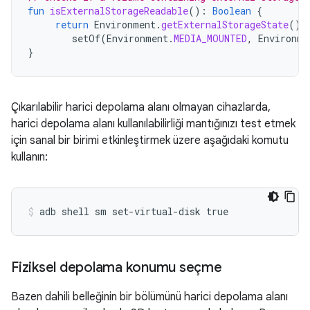
fun
isExternalStorageReadable
():
Boolean
{
return
Environment
.
getExternalStorageState
()
setOf
(
Environment
.
MEDIA_MOUNTED
,
Environme
}
Çıkarılabilir harici depolama alanı olmayan cihazlarda,
harici depolama alanı kullanılabilirliği mantığınızı test etmek
için sanal bir birimi etkinleştirmek üzere aşağıdaki komutu
kullanın:
Fiziksel depolama konumu seçme
Bazen dahili belleğinin bir bölümünü harici depolama alanı