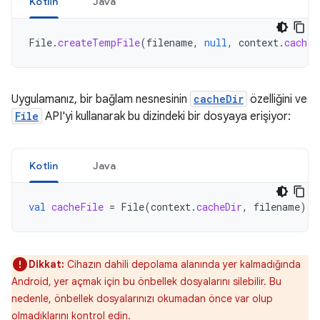
Kotlin
Java
File
.
createTempFile
(
filename
,
null
,
context
.
cacheD
Uygulamanız, bir bağlam nesnesinin
cacheDir
özelliğini ve
File
API'yi kullanarak bu dizindeki bir dosyaya erişiyor:
Kotlin
Java
val
cacheFile
=
File
(
context
.
cacheDir
,
filename
)
Dikkat:
Cihazın dahili depolama alanında yer kalmadığında
Android, yer açmak için bu önbellek dosyalarını silebilir. Bu
nedenle, önbellek dosyalarınızı okumadan önce var olup
olmadıklarını kontrol edin.