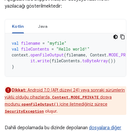
yazılacağı gösterilmektedir:
Kotlin
Java
val
filename
=
"myfile"
val
fileContents
=
"Hello world!"
context
.
openFileOutput
(
filename
,
Context
.
MODE_PRIV
it
.
write
(
fileContents
.
toByteArray
())
}
Dikkat:
Android 7.0 (API düzeyi 24) veya sonraki sürümlerin
yüklü olduğu cihazlarda,
dosya
Context.MODE_PRIVATE
modunu
içine iletmediğiniz sürece
openFileOutput()
oluşur.
SecurityException
Dahili depolamada bu dizinde depolanan
dosyalara diğer