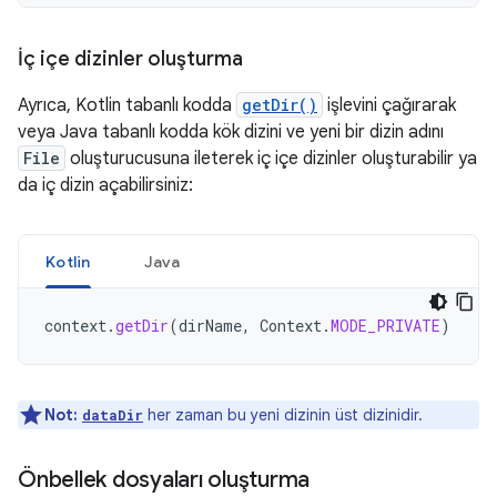
İç içe dizinler oluşturma
Ayrıca, Kotlin tabanlı kodda
getDir()
işlevini çağırarak
veya Java tabanlı kodda kök dizini ve yeni bir dizin adını
File
oluşturucusuna ileterek iç içe dizinler oluşturabilir ya
da iç dizin açabilirsiniz:
Kotlin
Java
context
.
getDir
(
dirName
,
Context
.
MODE_PRIVATE
)
Not:
her zaman bu yeni dizinin üst dizinidir.
dataDir
Önbellek dosyaları oluşturma