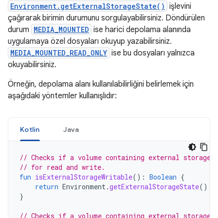
Environment.getExternalStorageState()
işlevini
çağırarak birimin durumunu sorgulayabilirsiniz. Döndürülen
durum
MEDIA_MOUNTED
ise harici depolama alanında
uygulamaya özel dosyaları okuyup yazabilirsiniz.
MEDIA_MOUNTED_READ_ONLY
ise bu dosyaları yalnızca
okuyabilirsiniz.
Örneğin, depolama alanı kullanılabilirliğini belirlemek için
aşağıdaki yöntemler kullanışlıdır:
Kotlin
Java
// Checks if a volume containing external storage 
// for read and write.
fun
isExternalStorageWritable
():
Boolean
{
return
Environment
.
getExternalStorageState
()
=
}
// Checks if a volume containing external storage 