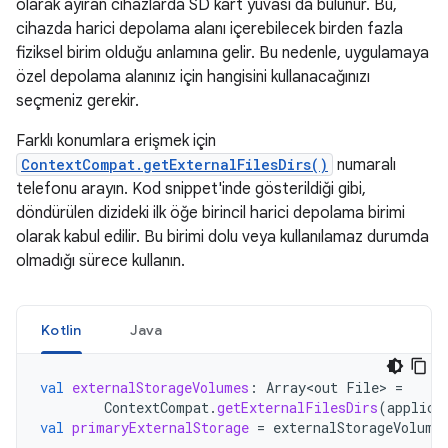
olarak ayıran cihazlarda SD kart yuvası da bulunur. Bu,
cihazda harici depolama alanı içerebilecek birden fazla
fiziksel birim olduğu anlamına gelir. Bu nedenle, uygulamaya
özel depolama alanınız için hangisini kullanacağınızı
seçmeniz gerekir.
Farklı konumlara erişmek için
ContextCompat.getExternalFilesDirs()
numaralı
telefonu arayın. Kod snippet'inde gösterildiği gibi,
döndürülen dizideki ilk öğe birincil harici depolama birimi
olarak kabul edilir. Bu birimi dolu veya kullanılamaz durumda
olmadığı sürece kullanın.
Kotlin
Java
val
externalStorageVolumes
:
Array<out
File
>
=
ContextCompat
.
getExternalFilesDirs
(
applica
val
primaryExternalStorage
=
externalStorageVolume