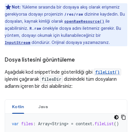
Not:
Yükleme sırasında bir dosyaya akış olarak erişmeniz
gerekiyorsa dosyayı projenizin
dizinine kaydedin. Bu
/res/raw
dosyaları, kaynak kimliği olarak
ile
openRawResource()
açabilirsiniz.
önekiyle dosya adını iletmeniz gerekir. Bu
R.raw
yöntem, dosyayı okumak için kullanabileceğiniz bir
döndürür. Orijinal dosyaya yazamazsınız.
InputStream
Dosya listesini görüntüleme
Aşağıdaki kod snippet'inde gösterildiği gibi
fileList()
işlevini çağırarak
filesDir
dizinindeki tüm dosyaların
adlarını içeren bir dizi alabilirsiniz:
Kotlin
Java
var
files
:
Array<String>
=
context
.
fileList
()