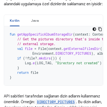
alanındaki uygulamaya özel dizinlerde saklamanız en iyisidir:
Kotlin
Java
fun
getAppSpecificAlbumStorageDir
(
context
:
Context
// Get the pictures directory that's inside th
// external storage.
val
file
=
File
(
context
.
getExternalFilesDir
(
Environment
.
DIRECTORY_PICTURES
),
albu
if
(
!
file
?.
mkdirs
())
{
Log
.
e
(
LOG_TAG
,
"Directory not created"
)
}
return
file
}
API sabitleri tarafından sağlanan dizin adlarını kullanmanız
önemlidir. Örneğin:
DIRECTORY_PICTURES
. Bu dizin adları,