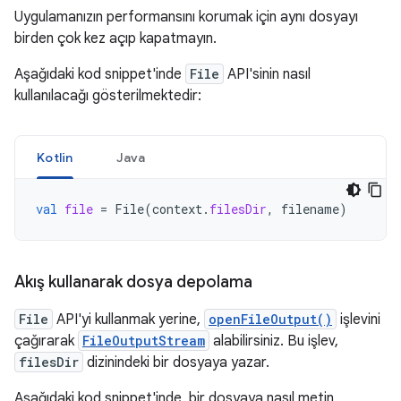
Uygulamanızın performansını korumak için aynı dosyayı
birden çok kez açıp kapatmayın.
Aşağıdaki kod snippet'inde
File
API'sinin nasıl
kullanılacağı gösterilmektedir:
Kotlin
Java
val
file
=
File
(
context
.
filesDir
,
filename
)
Akış kullanarak dosya depolama
File
API'yi kullanmak yerine,
openFileOutput()
işlevini
çağırarak
FileOutputStream
alabilirsiniz. Bu işlev,
filesDir
dizinindeki bir dosyaya yazar.
Aşağıdaki kod snippet'inde, bir dosyaya nasıl metin