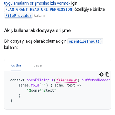
uygulamaların erişmesine izin vermek
için
FLAG_GRANT_READ_URI_PERMISSION
özelliğiyle birlikte
FileProvider
kullanın.
Akış kullanarak dosyaya erişme
Bir dosyayı akış olarak okumak için
openFileInput()
kullanın:
Kotlin
Java
context
.
openFileInput
(
filename
).
bufferedReader
()
lines
.
fold
(
""
)
{
some
,
text
->
"
$
some
\n
$
text
"
}
}