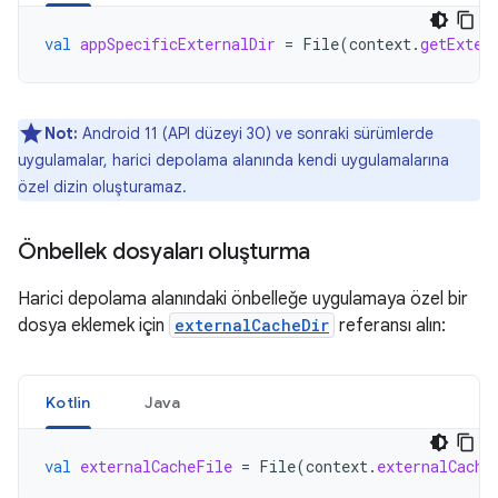
val
appSpecificExternalDir
=
File
(
context
.
getExter
Not:
Android 11 (API düzeyi 30) ve sonraki sürümlerde
uygulamalar, harici depolama alanında kendi uygulamalarına
özel dizin oluşturamaz.
Önbellek dosyaları oluşturma
Harici depolama alanındaki önbelleğe uygulamaya özel bir
dosya eklemek için
externalCacheDir
referansı alın:
Kotlin
Java
val
externalCacheFile
=
File
(
context
.
externalCache