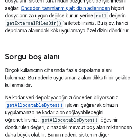
dosyaların sistem tarafından düzgün şekilde işlenmesini
sağlar.
Önceden tanımlanmış alt dizin adlarından
hiçbiri
dosyalarınıza uygun değilse bunun yerine
null
değerini
getExternalFilesDir()
'a iletebilirsiniz. Bu işlev, harici
depolama alanındaki kök uygulamaya özel dizini döndürür.
Sorgu boş alanı
Birçok kullanıcının cihazında fazla depolama alanı
bulunmaz. Bu nedenle uygulamanız alanı dikkatli bir şekilde
kullanmalıdır.
Ne kadar veri depolayacağınızı önceden biliyorsanız
getAllocatableBytes()
işlevini çağırarak cihazın
uygulamanıza ne kadar alan sağlayabileceğini
öğrenebilirsiniz.
getAllocatableBytes()
öğesinin
döndürülen değeri, cihazdaki mevcut boş alan miktarından
daha büyük olabilir. Bunun nedeni, sistemin diğer