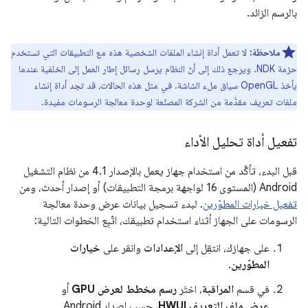
بالرسم الزائد.
ملاحظة:
لا تعمل أداة إنشاء الملفات الشخصية هذه مع التطبيقات التي تستخدم
حزمة NDK. ويرجع ذلك إلى أنّ النظام يرسل رسائل إطار العمل إلى الخلفية عندما
يأخذ OpenGL سياق ملء الشاشة. في مثل هذه الحالات، قد تجد أداة إنشاء
ملفات تعريف مقدَّمة من الشركة المصنّعة لوحدة معالجة الرسومات مفيدة.
تفعيل أداة تحليل الأداء
قبل البدء، تأكَّد من استخدام جهاز يعمل بالإصدار 4.1 من نظام التشغيل
Android (المستوى 16 لواجهة برمجة التطبيقات) أو إصدار أحدث، ومن
تفعيل خيارات المطوّرين
. لبدء تسجيل بيانات عرض وحدة معالجة
الرسومات على الجهاز أثناء استخدام تطبيقك، اتّبِع الخطوات التالية:
على جهازك، انتقِل إلى
الإعدادات
وانقر على
خيارات
المطوّرين
.
في قسم
المراقبة
، اختَر
رسم مخطط لعرض GPU
أو
عرض ملف التعريف HWUI
، حسب إصدار Android