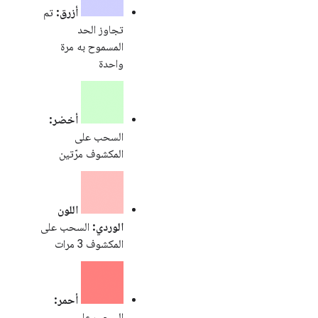
أزرق:
تم
تجاوز الحد
المسموح به مرة
واحدة
أخضر:
السحب على
المكشوف مرّتين
اللون
الوردي:
السحب على
المكشوف 3 مرات
أحمر:
السحب على