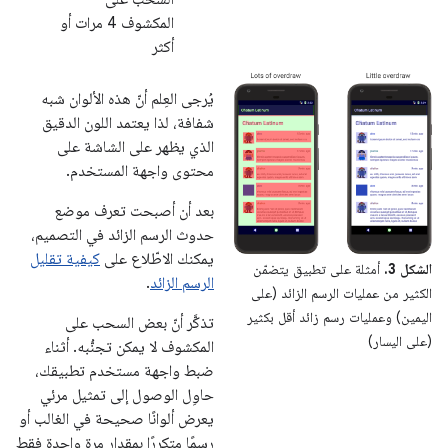
المكشوف 4 مرات أو
أكثر
يُرجى العِلم أنّ هذه الألوان شبه
شفافة، لذا يعتمد اللون الدقيق
الذي يظهر على الشاشة على
محتوى واجهة المستخدم.
بعد أن أصبحت تعرف موضع
حدوث الرسم الزائد في التصميم،
يمكنك الاطّلاع على
كيفية تقليل
الشكل 3.
أمثلة على تطبيق يتضمّن
الرسم الزائد
.
الكثير من عمليات الرسم الزائد (على
اليمين) وعمليات رسم زائد أقل بكثير
تذكَّر أنّ بعض السحب على
(على اليسار)
المكشوف لا يمكن تجنُّبه. أثناء
ضبط واجهة مستخدم تطبيقك،
حاوِل الوصول إلى تمثيل مرئي
يعرض ألوانًا صحيحة في الغالب أو
رسمًا متكررًا بمقدار مرة واحدة فقط