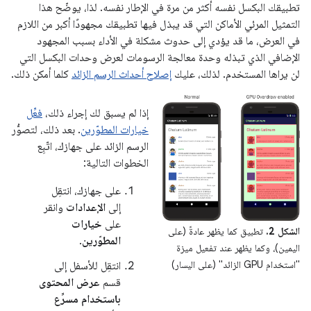
تطبيقك البكسل نفسه أكثر من مرة في الإطار نفسه. لذا، يوضّح هذا
التمثيل المرئي الأماكن التي قد يبذل فيها تطبيقك مجهودًا أكبر من اللازم
في العرض، ما قد يؤدي إلى حدوث مشكلة في الأداء بسبب المجهود
الإضافي الذي تبذله وحدة معالجة الرسومات لعرض وحدات البكسل التي
لن يراها المستخدم. لذلك، عليك
إصلاح أحداث الرسم الزائد
كلما أمكن ذلك.
إذا لم يسبق لك إجراء ذلك،
فعِّل
خيارات المطوّرين
. بعد ذلك، لتصوُّر
الرسم الزائد على جهازك، اتّبِع
الخطوات التالية:
على جهازك، انتقِل
إلى
الإعدادات
وانقر
على
خيارات
الشكل 2.
تطبيق كما يظهر عادةً (على
المطوّرين
.
اليمين)، وكما يظهر عند تفعيل ميزة
"استخدام GPU الزائد" (على اليسار)
انتقِل للأسفل إلى
قسم
عرض المحتوى
باستخدام مسرِّع