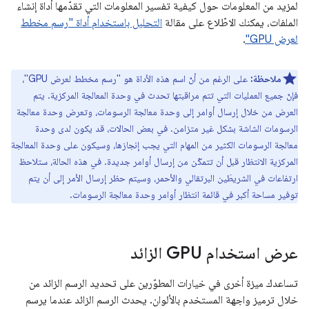
لمزيد من المعلومات حول كيفية تفسير المعلومات التي تقدّمها أداة إنشاء
الملفات، يمكنك الاطّلاع على مقالة
التحليل باستخدام أداة "رسم مخطط
لعرض GPU"
.
ملاحظة:
على الرغم من أنّ اسم هذه الأداة هو "رسم مخطط لعرض GPU"،
فإنّ جميع العمليات التي تتم مراقبتها تحدث في وحدة المعالجة المركزية. يتم
العرض من خلال إرسال أوامر إلى وحدة معالجة الرسومات، وتعرض وحدة معالجة
الرسومات الشاشة بشكل غير متزامن. في بعض الحالات، قد يكون لدى وحدة
معالجة الرسومات الكثير من المهام التي يجب إنجازها، وسيكون على وحدة المعالجة
المركزية الانتظار قبل أن تتمكّن من إرسال أوامر جديدة. في هذه الحالة، ستلاحظ
ارتفاعات في الشريطَين البرتقالي والأحمر، وسيتم حظر إرسال الأمر إلى أن يتم
توفير مساحة أكبر في قائمة انتظار أوامر وحدة معالجة الرسومات.
عرض استخدام GPU الزائد
تساعدك ميزة أخرى في خيارات المطوّرين على تحديد الرسم الزائد من
خلال ترميز واجهة المستخدم بالألوان. يحدث الرسم الزائد عندما يرسم