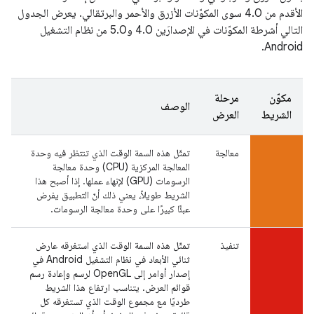
الأقدم من 4.0 سوى المكوّنات الأزرق والأحمر والبرتقالي. يعرض الجدول
التالي أشرطة المكوّنات في الإصدارَين 4.0 و5.0 من نظام التشغيل
Android.
مكوّن
مرحلة
الوصف
الشريط
العرض
معالجة
تمثّل هذه السمة الوقت الذي تنتظر فيه وحدة
المعالجة المركزية (CPU) وحدة معالجة
الرسومات (GPU) لإنهاء عملها. إذا أصبح هذا
الشريط طويلاً، يعني ذلك أنّ التطبيق يفرض
عبئًا كبيرًا على وحدة معالجة الرسومات.
تنفيذ
تمثّل هذه السمة الوقت الذي استغرقه عارض
ثنائي الأبعاد في نظام التشغيل Android في
إصدار أوامر إلى OpenGL لرسم وإعادة رسم
قوائم العرض. يتناسب ارتفاع هذا الشريط
طرديًا مع مجموع الوقت الذي تستغرقه كل