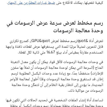
كيفية تفعيلها، يمكنك الاطّلاع على
ضبط خيارات المطوّرين على الجهاز
.
رسم مخطط لعرض سرعة عرض الرسومات في
وحدة معالجة الرسومات
تعرض أداة &quot;رسم مخطط لعرض GPU&quot;، كمدرج تكراري
قابل للتمرير، تمثيلاً مرئيًا للمدة التي يستغرقها عرض لقطات نافذة واجهة
المستخدم مقارنةً بمقياس أداء يبلغ 16.67 ملي ثانية لكل لقطة.
في وحدات معالجة الرسومات الأقل قوة، يمكن أن يكون معدل التعبئة
المتاح (السرعة التي يمكن لوحدة معالجة الرسومات أن تملأ بها مخزن
الإطارات) منخفضًا جدًا. مع زيادة عدد وحدات البكسل المطلوبة لرسم
إطار، قد تستغرق وحدة معالجة الرسومات وقتًا أطول لمعالجة الأوامر
الجديدة، ما يؤدي إلى انتظار بقية النظام إلى أن تتمكّن وحدة معالجة
الرسومات من مواكبة ذلك.
تساعدك أداة إنشاء الملفات الشخصية في تحديد الحالات التي تكون فيها
وحدة معالجة الرسومات مثقلة بمحاولة رسم وحدات البكسل أو مثقلة