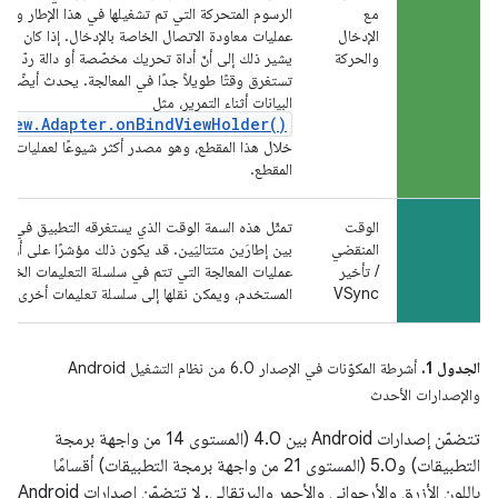
مع
الرسوم المتحركة التي تم تشغيلها في هذا الإطار ومع
الإدخال
عمليات معاودة الاتصال الخاصة بالإدخال. إذا كان هذا ا
والحركة
يشير ذلك إلى أنّ أداة تحريك مخصّصة أو دالة ردّ اتص
تستغرق وقتًا طويلاً جدًا في المعالجة. يحدث أيضًا 
البيانات أثناء التمرير، مثل
View.Adapter.onBindViewHolder()
خلال هذا المقطع، وهو مصدر أكثر شيوعًا لعمليات الت
المقطع.
الوقت
تمثّل هذه السمة الوقت الذي يستغرقه التطبيق في تنف
المنقضي
بين إطارَين متتاليَين. قد يكون ذلك مؤشرًا على أنّ ه
/ تأخير
عمليات المعالجة التي تتم في سلسلة التعليمات الخاص
VSync
المستخدم، ويمكن نقلها إلى سلسلة تعليمات أخرى.
الجدول 1.
أشرطة المكوّنات في الإصدار 6.0 من نظام التشغيل Android
والإصدارات الأحدث
تتضمّن إصدارات Android بين 4.0 (المستوى 14 من واجهة برمجة
التطبيقات) و5.0 (المستوى 21 من واجهة برمجة التطبيقات) أقسامًا
باللون الأزرق والأرجواني والأحمر والبرتقالي. لا تتضمّن إصدارات Android