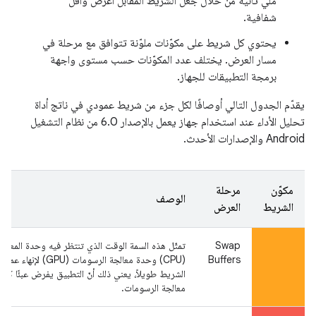
ملي ثانية من خلال جعل الشريط المقابل أعرض وأقل
شفافية.
يحتوي كل شريط على مكوّنات ملوّنة تتوافق مع مرحلة في
مسار العرض. يختلف عدد المكوّنات حسب مستوى واجهة
برمجة التطبيقات للجهاز.
يقدّم الجدول التالي أوصافًا لكل جزء من شريط عمودي في ناتج أداة
تحليل الأداء عند استخدام جهاز يعمل بالإصدار 6.0 من نظام التشغيل
Android والإصدارات الأحدث.
مكوّن
مرحلة
الوصف
الشريط
العرض
Swap
تمثّل هذه السمة الوقت الذي تنتظر فيه وحدة المعالجة
Buffers
(CPU) وحدة معالجة الرسومات (U
الشريط طويلاً، يعني ذلك أنّ التطبيق يفرض عبئًا كبي
معالجة الرسومات.