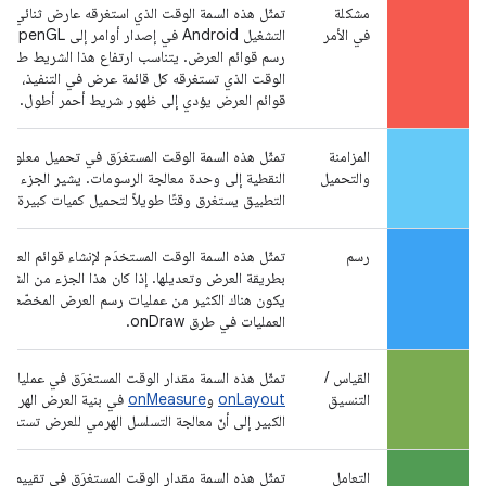
مشكلة
تمثّل هذه السمة الوقت الذي استغرقه عارض ثنائي الأ
في الأمر
التشغ
رسم قوائم العرض. يتناسب ارتفاع هذا الشريط طرديً
الوقت الذي تستغرقه كل قائمة عرض في التنفيذ، أي أن
قوائم العرض يؤدي إلى ظهور شريط أحمر أطول.
المزامنة
تمثّل هذه السمة الوقت المستغرَق في تحميل معلوما
والتحميل
النقطية إلى وحدة معالجة الرسومات. يشير الجزء الكبي
التطبيق يستغرق وقتًا طويلاً لتحميل كميات كبيرة م
رسم
تمثّل هذه السمة الوقت المستخدَم لإنشاء قوائم العر
بطريقة العرض وتعديلها. إذا كان هذا الجزء من الشريط
يكون هناك الكثير من عمليات رسم العرض المخصّص، أ
العمليات في طرق onDraw.
القياس /
تمثّل هذه السمة مقدار الوقت المستغرَق في عمليات ر
التنسيق
onLayout
و
onMeasure
في بنية العرض الهرمية.
الكبير إلى أنّ معالجة التسلسل الهرمي للعرض تستغرق و
التعامل
تمثّل هذه السمة مقدار الوقت المستغرَق في تقييم ج