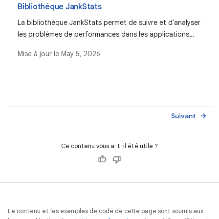
Bibliothèque JankStats
La bibliothèque JankStats permet de suivre et d'analyser
les problèmes de performances dans les applications
Android en fournissant des informations sur les frames
Mise à jour le
May 5, 2026
d'application qui mettent trop de temps à s'afficher. Elle
offre des fonctionnalités telles que l'heuristique des à-
coups et le contexte de l'état de l'UI.
Suivant
arrow_forward
Ce contenu vous a-t-il été utile ?
Le contenu et les exemples de code de cette page sont soumis aux