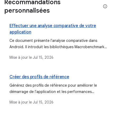
Recommandations
personnalisées
Effectuer une analyse comparative de votre
application
Ce document présente l'analyse comparative dans
Android. Il introduit les bibliothèques Macrobenchmark
et Microbenchmark pour inspecter et surveiller les
Mise à jour le
Jul 15, 2026
performances des applications, analyser les problèmes
et prévenir les régressions.
Créer des profils de référence
Générez des profils de référence pour améliorer le
démarrage de l'application et les performances
d'exécution à l'aide d'Android Studio et de
Mise à jour le
Jul 15, 2026
Jetpack Macrobenchmark.