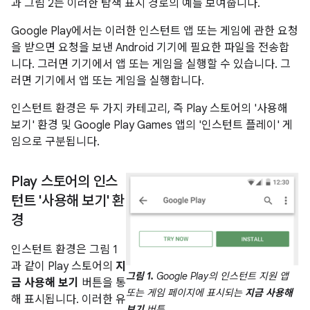
과 그림 2는 이러한 탐색 표시 경로의 예를 보여줍니다.
Google Play에서는 이러한 인스턴트 앱 또는 게임에 관한 요청
을 받으면 요청을 보낸 Android 기기에 필요한 파일을 전송합
니다. 그러면 기기에서 앱 또는 게임을 실행할 수 있습니다. 그
러면 기기에서 앱 또는 게임을 실행합니다.
인스턴트 환경은 두 가지 카테고리, 즉 Play 스토어의 '사용해
보기' 환경 및 Google Play Games 앱의 '인스턴트 플레이' 게
임으로 구분됩니다.
Play 스토어의 인스
턴트 '사용해 보기' 환
경
인스턴트 환경은 그림 1
과 같이 Play 스토어의
지
그림 1.
Google Play의 인스턴트 지원 앱
금 사용해 보기
버튼을 통
또는 게임 페이지에 표시되는
지금 사용해
해 표시됩니다. 이러한 유
보기
버튼