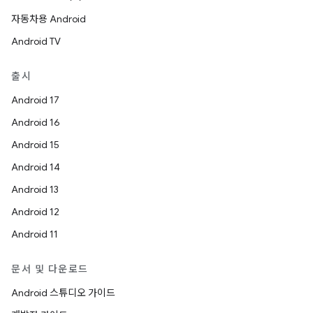
자동차용 Android
Android TV
출시
Android 17
Android 16
Android 15
Android 14
Android 13
Android 12
Android 11
문서 및 다운로드
Android 스튜디오 가이드