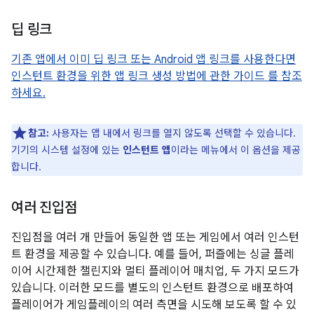
딥 링크
기존 앱에서 이미 딥 링크 또는 Android 앱 링크를 사용한다면
인스턴트 환경을 위한 앱 링크 생성 방법에 관한 가이드 를 참조
하세요.
참고:
사용자는 앱 내에서 링크를 열지 않도록 선택할 수 있습니다.
기기의 시스템 설정에 있는
인스턴트 앱
이라는 메뉴에서 이 옵션을 제공
합니다.
여러 진입점
진입점을 여러 개 만들어 동일한 앱 또는 게임에서 여러 인스턴
트 환경을 제공할 수 있습니다. 예를 들어, 퍼즐에는 싱글 플레
이어 시간제한 챌린지와 멀티 플레이어 매치업, 두 가지 모드가
있습니다. 이러한 모드를 별도의 인스턴트 환경으로 배포하여
플레이어가 게임플레이의 여러 측면을 시도해 보도록 할 수 있