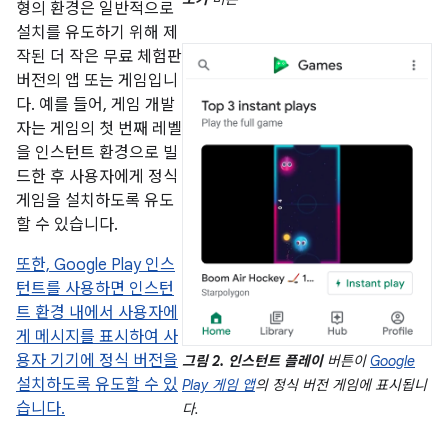
형의 환경은 일반적으로
설치를 유도하기 위해 제
작된 더 작은 무료 체험판
버전의 앱 또는 게임입니
다. 예를 들어, 게임 개발
자는 게임의 첫 번째 레벨
을 인스턴트 환경으로 빌
드한 후 사용자에게 정식
게임을 설치하도록 유도
할 수 있습니다.
또한, Google Play 인스
턴트를 사용하면 인스턴
트 환경 내에서 사용자에
게 메시지를 표시하여 사
용자 기기에 정식 버전을
그림 2.
인스턴트 플레이
버튼이
Google
설치하도록 유도할 수 있
Play 게임 앱
의 정식 버전 게임에 표시됩니
습니다.
다.