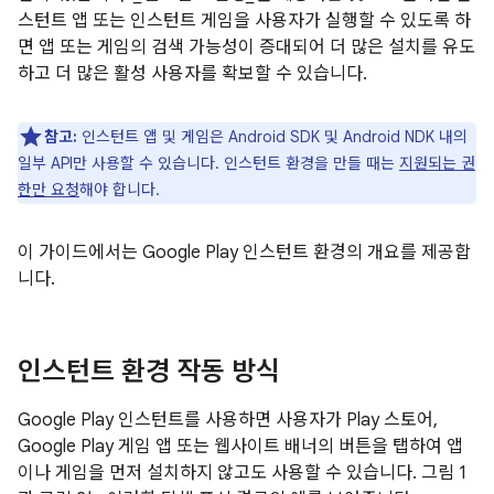
스턴트 앱 또는 인스턴트 게임을 사용자가 실행할 수 있도록 하
면 앱 또는 게임의 검색 가능성이 증대되어 더 많은 설치를 유도
하고 더 많은 활성 사용자를 확보할 수 있습니다.
참고:
인스턴트 앱 및 게임은 Android SDK 및 Android NDK 내의
일부 API만 사용할 수 있습니다. 인스턴트 환경을 만들 때는
지원되는 권
한만 요청
해야 합니다.
이 가이드에서는 Google Play 인스턴트 환경의 개요를 제공합
니다.
인스턴트 환경 작동 방식
Google Play 인스턴트를 사용하면 사용자가 Play 스토어,
Google Play 게임 앱 또는 웹사이트 배너의 버튼을 탭하여 앱
이나 게임을 먼저 설치하지 않고도 사용할 수 있습니다. 그림 1