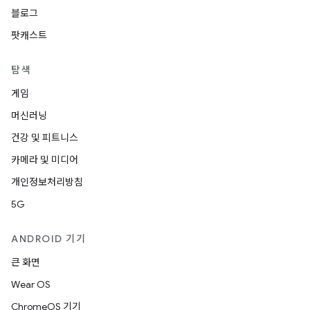
블로그
팟캐스트
탐색
게임
머신러닝
건강 및 피트니스
카메라 및 미디어
개인정보처리방침
5G
ANDROID 기기
큰 화면
Wear OS
ChromeOS 기기