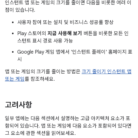
인스턴트 앱 또는 게임의 크기를 줄이면 다음을 비롯한 여러 이
점이 있습니다.
사용자 참여 또는 설치 및 비즈니스 성공률 향상
Play 스토어의
지금 사용해 보기
버튼을 비롯한 모든 인
스턴트 표시 경로 사용 가능
Google Play 게임 앱에서 '인스턴트 플레이' 홈페이지 표
시
앱 또는 게임의 크기를 줄이는 방법은
크기 줄이기 인스턴트 앱
또는 게임
를 참조하세요.
고려사항
일부 앱에는 다음 섹션에서 설명하는 고급 아키텍처 요소가 포
함되어 있습니다. 앱 또는 게임에 다음 요소가 포함되어 있다면
그 요소에 관한 섹션을 읽어보세요.