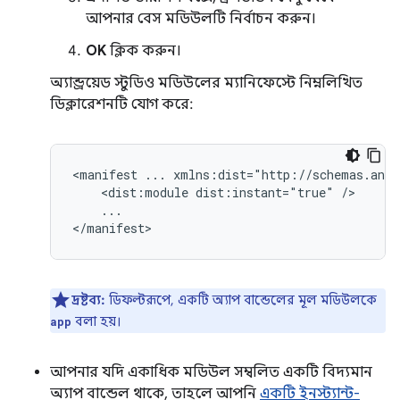
আপনার বেস মডিউলটি নির্বাচন করুন।
OK
ক্লিক করুন।
অ্যান্ড্রয়েড স্টুডিও মডিউলের ম্যানিফেস্টে নিম্নলিখিত
ডিক্লারেশনটি যোগ করে:
<manifest
...
<dist:module
dist:instant="true"
...

দ্রষ্টব্য:
ডিফল্টরূপে, একটি অ্যাপ বান্ডেলের মূল মডিউলকে
বলা হয়।
app
আপনার যদি একাধিক মডিউল সম্বলিত একটি বিদ্যমান
অ্যাপ বান্ডেল থাকে, তাহলে আপনি
একটি ইনস্ট্যান্ট-