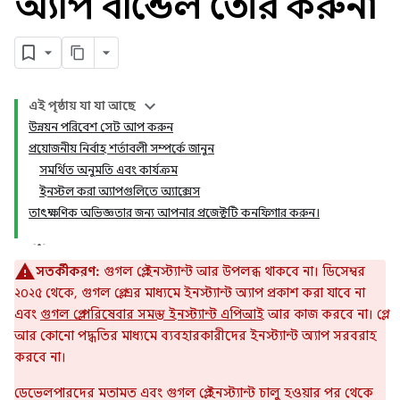
অ্যাপ বান্ডেল তৈরি করুন৷
এই পৃষ্ঠায় যা যা আছে
উন্নয়ন পরিবেশ সেট আপ করুন
প্রয়োজনীয় নির্বাহ শর্তাবলী সম্পর্কে জানুন
সমর্থিত অনুমতি এবং কার্যক্রম
ইনস্টল করা অ্যাপগুলিতে অ্যাক্সেস
তাৎক্ষণিক অভিজ্ঞতার জন্য আপনার প্রজেক্টটি কনফিগার করুন।
সতর্কীকরণ:
গুগল প্লে ইনস্ট্যান্ট আর উপলব্ধ থাকবে না। ডিসেম্বর
২০২৫ থেকে, গুগল প্লে-এর মাধ্যমে ইনস্ট্যান্ট অ্যাপ প্রকাশ করা যাবে না
এবং
গুগল প্লে পরিষেবার সমস্ত ইনস্ট্যান্ট এপিআই
আর কাজ করবে না। প্লে
আর কোনো পদ্ধতির মাধ্যমে ব্যবহারকারীদের ইনস্ট্যান্ট অ্যাপ সরবরাহ
করবে না।
ডেভেলপারদের মতামত এবং গুগল প্লে ইনস্ট্যান্ট চালু হওয়ার পর থেকে