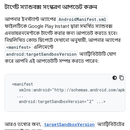
টার্গেট স্যান্ডবক্স সংস্করণ আপডেট করুন
আপনার ইনস্ট্যান্ট অ্যাপের
AndroidManifest.xml
ফাইলটিকে Google Play Instant দ্বারা সমর্থিত স্যান্ডবক্স
এনভায়রনমেন্টকে টার্গেট করার জন্য আপডেট করতে হবে।
নিম্নলিখিত কোড স্নিপেটে দেখানো অনুযায়ী, আপনার অ্যাপের
<manifest>
এলিমেন্টে
android:targetSandboxVersion
অ্যাট্রিবিউটটি যোগ
করে আপনি এই আপডেটটি সম্পন্ন করতে পারেন:
android:targetSandboxVersion="2"
আরও তথ্যের জন্য,
targetSandboxVersion
অ্যাট্রিবিউটের