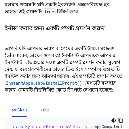
চলমান প্রসেসটি যদি একটি ইনস্ট্যান্ট এক্সপেরিয়েন্স হয়,
তাহলে এই মেথডটি
true
রিটার্ন করে।
ইনস্টল করার জন্য একটি প্রম্পট প্রদর্শন করুন
আপনি যদি আপনার অ্যাপ বা গেমের একটি ট্রায়াল সংস্করণ
তৈরি করেন, তাহলে গুগল প্লে ইনস্ট্যান্ট আপনাকে আপনার
ইনস্ট্যান্ট অভিজ্ঞতার মধ্যে একটি প্রম্পট প্রদর্শন করার সুযোগ
দেয়, যা ব্যবহারকারীদের তাদের ডিভাইসে সম্পূর্ণ অভিজ্ঞতাটি
ইনস্টল করার জন্য আমন্ত্রণ জানায়। এই প্রম্পটটি প্রদর্শন করতে,
InstantApps.showInstallPrompt()
মেথডটি ব্যবহার
করুন, যেমনটি নিম্নলিখিত কোড স্নিপেটে দেখানো হয়েছে:
কোটলিন
জাভা
class
MyInstantExperienceActivity
:
AppCompatActiv