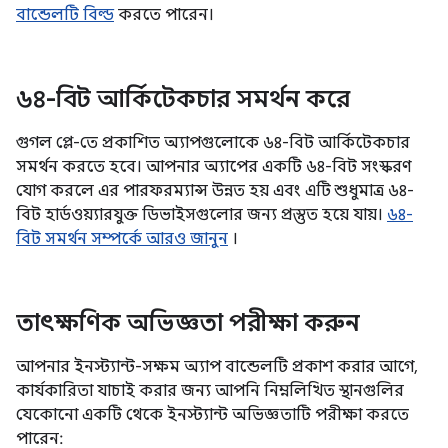
বান্ডেলটি বিল্ড
করতে পারেন।
৬৪-বিট আর্কিটেকচার সমর্থন করে
গুগল প্লে-তে প্রকাশিত অ্যাপগুলোকে ৬৪-বিট আর্কিটেকচার
সমর্থন করতে হবে। আপনার অ্যাপের একটি ৬৪-বিট সংস্করণ
যোগ করলে এর পারফরম্যান্স উন্নত হয় এবং এটি শুধুমাত্র ৬৪-
বিট হার্ডওয়্যারযুক্ত ডিভাইসগুলোর জন্য প্রস্তুত হয়ে যায়।
৬৪-
বিট সমর্থন সম্পর্কে আরও জানুন
।
তাৎক্ষণিক অভিজ্ঞতা পরীক্ষা করুন
আপনার ইনস্ট্যান্ট-সক্ষম অ্যাপ বান্ডেলটি প্রকাশ করার আগে,
কার্যকারিতা যাচাই করার জন্য আপনি নিম্নলিখিত স্থানগুলির
যেকোনো একটি থেকে ইনস্ট্যান্ট অভিজ্ঞতাটি পরীক্ষা করতে
পারেন: