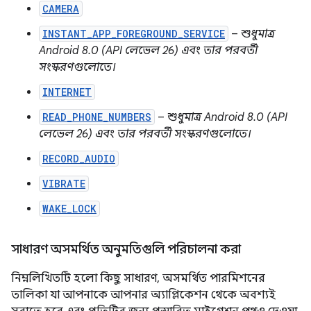
CAMERA
INSTANT_APP_FOREGROUND_SERVICE
–
শুধুমাত্র
Android 8.0 (API লেভেল 26) এবং তার পরবর্তী
সংস্করণগুলোতে।
INTERNET
READ_PHONE_NUMBERS
–
শুধুমাত্র Android 8.0 (API
লেভেল 26) এবং তার পরবর্তী সংস্করণগুলোতে।
RECORD_AUDIO
VIBRATE
WAKE_LOCK
সাধারণ অসমর্থিত অনুমতিগুলি পরিচালনা করা
নিম্নলিখিতটি হলো কিছু সাধারণ, অসমর্থিত পারমিশনের
তালিকা যা আপনাকে আপনার অ্যাপ্লিকেশন থেকে অবশ্যই