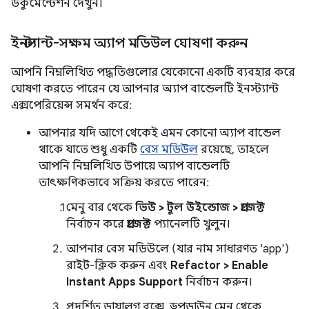
ডকুমেন্টেশন দেখুন।
ইনস্ট্যান্ট-সক্ষম অ্যাপ মডিউল ঘোষণা করুন
আপনি নিম্নলিখিত পদ্ধতিগুলোর যেকোনো একটি ব্যবহার করে
ঘোষণা করতে পারেন যে আপনার অ্যাপ বান্ডেলটি ইনস্ট্যান্ট
এক্সপেরিয়েন্স সমর্থন করে:
আপনার যদি আগে থেকেই এমন কোনো অ্যাপ বান্ডেল
থাকে যাতে শুধু একটি
বেস মডিউল
রয়েছে, তাহলে
আপনি নিম্নলিখিত উপায়ে অ্যাপ বান্ডেলটি
তাৎক্ষণিকভাবে সক্রিয় করতে পারেন:
মেনু বার থেকে
ভিউ > টুল উইন্ডোজ > প্রজেক্ট
নির্বাচন করে
প্রজেক্ট
প্যানেলটি খুলুন।
আপনার বেস মডিউলে (যার নাম সাধারণত 'app')
রাইট-ক্লিক করুন এবং
Refactor > Enable
Instant Apps Support
নির্বাচন করুন।
প্রদর্শিত ডায়ালগ বক্সে, ড্রপডাউন মেনু থেকে