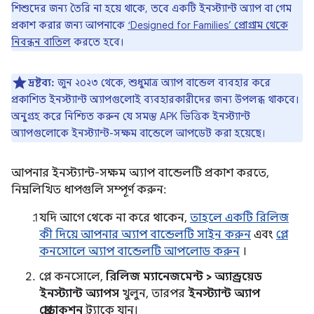
শিশুদের জন্য তৈরি না হয়ে থাকে, তবে একটি ইনস্ট্যান্ট অ্যাপ বা গেম
প্রকাশ করার জন্য আপনাকে
‘Designed for Families’ প্রোগ্রাম থেকে
নিবন্ধন বাতিল
করতে হবে।
দ্রষ্টব্য:
জুন ২০২৩ থেকে, শুধুমাত্র অ্যাপ বান্ডেল ব্যবহার করে
প্রকাশিত ইনস্ট্যান্ট অ্যাপগুলোই ব্যবহারকারীদের জন্য উপলব্ধ থাকবে।
অনুগ্রহ করে নিশ্চিত করুন যে সমস্ত APK ভিত্তিক ইনস্ট্যান্ট
অ্যাপগুলোকে ইনস্ট্যান্ট-সক্ষম বান্ডেলে আপডেট করা হয়েছে।
আপনার ইনস্ট্যান্ট-সক্ষম অ্যাপ বান্ডেলটি প্রকাশ করতে,
নিম্নলিখিত ধাপগুলি সম্পূর্ণ করুন:
যদি আগে থেকে না করে থাকেন,
তাহলে একটি রিলিজ
কী দিয়ে আপনার অ্যাপ বান্ডেলটি সাইন করুন
এবং
প্লে
কনসোলে অ্যাপ বান্ডেলটি আপলোড করুন
।
প্লে কনসোলে,
রিলিজ ম্যানেজমেন্ট > অ্যান্ড্রয়েড
ইনস্ট্যান্ট অ্যাপস
খুলুন, তারপর
ইনস্ট্যান্ট অ্যাপ
প্রোডাকশন
ট্র্যাকে যান।