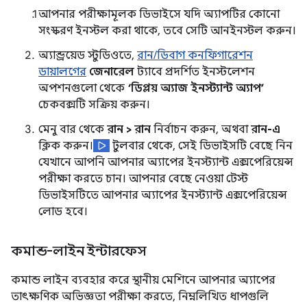
আপনার পরীক্ষামূলক ডিভাইসে যদি অ্যাপটির কোনো
সংস্করণ ইনস্টল করা থাকে, তবে সেটি আনইনস্টল করুন।
অ্যান্ড্রয়েড স্টুডিওতে,
রান/ডিবাগ কনফিগারেশন
ডায়ালগের
জেনারেল
ট্যাবে প্রদর্শিত ইনস্টলেশন
অপশনগুলো থেকে
‘ডিপ্লয় অ্যাজ ইনস্ট্যান্ট অ্যাপ’
চেকবক্সটি সক্রিয় করুন।
মেনু বার থেকে
রান > রান
নির্বাচন করুন, অথবা
রান-এ
ক্লিক করুন।
টুলবার থেকে, সেই ডিভাইসটি বেছে নিন
যেখানে আপনি আপনার অ্যাপের ইনস্ট্যান্ট এক্সপেরিয়েন্স
পরীক্ষা করতে চান। আপনার বেছে নেওয়া টেস্ট
ডিভাইসটিতে আপনার অ্যাপের ইনস্ট্যান্ট এক্সপেরিয়েন্স
লোড হবে।
কমান্ড-লাইন ইন্টারফেস
কমান্ড লাইন ব্যবহার করে স্থানীয় মেশিনে আপনার অ্যাপের
তাৎক্ষণিক অভিজ্ঞতা পরীক্ষা করতে, নিম্নলিখিত ধাপগুলি