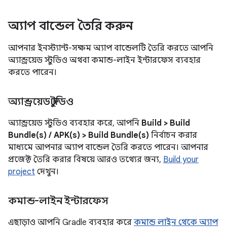
অ্যাপ বান্ডেল তৈরি করুন
আপনার ইনস্ট্যান্ট-সক্ষম অ্যাপ বান্ডেলটি তৈরি করতে আপনি
অ্যান্ড্রয়েড স্টুডিও অথবা কমান্ড-লাইন ইন্টারফেস ব্যবহার
করতে পারেন।
অ্যান্ড্রয়েড স্টুডিও
অ্যান্ড্রয়েড স্টুডিও ব্যবহার করে, আপনি
Build > Build
Bundle(s) / APK(s) > Build Bundle(s)
নির্বাচন করার
মাধ্যমে আপনার অ্যাপ বান্ডেল তৈরি করতে পারেন। আপনার
প্রজেক্ট তৈরি করার বিষয়ে আরও তথ্যের জন্য,
Build your
project
দেখুন।
কমান্ড-লাইন ইন্টারফেস
এছাড়াও আপনি Gradle ব্যবহার করে
কমান্ড লাইন থেকে অ্যাপ