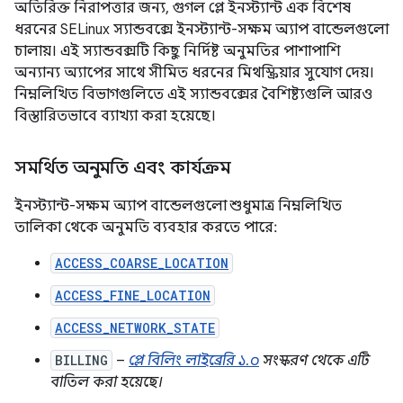
অতিরিক্ত নিরাপত্তার জন্য, গুগল প্লে ইনস্ট্যান্ট এক বিশেষ
ধরনের SELinux স্যান্ডবক্সে ইনস্ট্যান্ট-সক্ষম অ্যাপ বান্ডেলগুলো
চালায়। এই স্যান্ডবক্সটি কিছু নির্দিষ্ট অনুমতির পাশাপাশি
অন্যান্য অ্যাপের সাথে সীমিত ধরনের মিথস্ক্রিয়ার সুযোগ দেয়।
নিম্নলিখিত বিভাগগুলিতে এই স্যান্ডবক্সের বৈশিষ্ট্যগুলি আরও
বিস্তারিতভাবে ব্যাখ্যা করা হয়েছে।
সমর্থিত অনুমতি এবং কার্যক্রম
ইনস্ট্যান্ট-সক্ষম অ্যাপ বান্ডেলগুলো শুধুমাত্র নিম্নলিখিত
তালিকা থেকে অনুমতি ব্যবহার করতে পারে:
ACCESS_COARSE_LOCATION
ACCESS_FINE_LOCATION
ACCESS_NETWORK_STATE
BILLING
–
প্লে বিলিং লাইব্রেরি ১.০
সংস্করণ থেকে এটি
বাতিল করা হয়েছে।