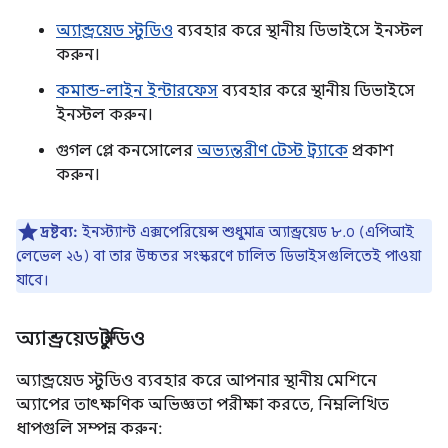
অ্যান্ড্রয়েড স্টুডিও
ব্যবহার করে স্থানীয় ডিভাইসে ইনস্টল
করুন।
কমান্ড-লাইন ইন্টারফেস
ব্যবহার করে স্থানীয় ডিভাইসে
ইনস্টল করুন।
গুগল প্লে কনসোলের
অভ্যন্তরীণ টেস্ট ট্র্যাকে
প্রকাশ
করুন।
দ্রষ্টব্য:
ইনস্ট্যান্ট এক্সপেরিয়েন্স শুধুমাত্র অ্যান্ড্রয়েড ৮.০ (এপিআই
লেভেল ২৬) বা তার উচ্চতর সংস্করণে চালিত ডিভাইসগুলিতেই পাওয়া
যাবে।
অ্যান্ড্রয়েড স্টুডিও
অ্যান্ড্রয়েড স্টুডিও ব্যবহার করে আপনার স্থানীয় মেশিনে
অ্যাপের তাৎক্ষণিক অভিজ্ঞতা পরীক্ষা করতে, নিম্নলিখিত
ধাপগুলি সম্পন্ন করুন: