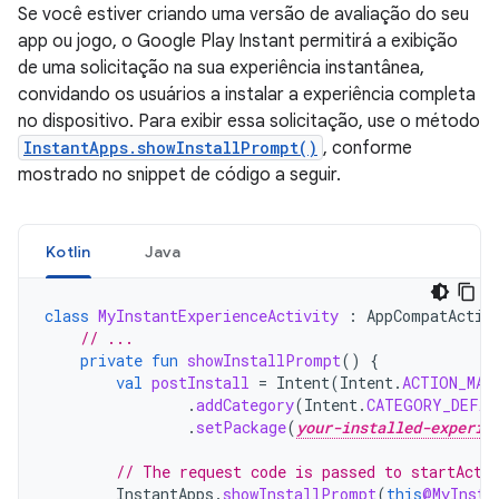
Se você estiver criando uma versão de avaliação do seu
app ou jogo, o Google Play Instant permitirá a exibição
de uma solicitação na sua experiência instantânea,
convidando os usuários a instalar a experiência completa
no dispositivo. Para exibir essa solicitação, use o método
InstantApps.showInstallPrompt()
, conforme
mostrado no snippet de código a seguir.
Kotlin
Java
class
MyInstantExperienceActivity
:
AppCompatActiv
// ...
private
fun
showInstallPrompt
()
{
val
postInstall
=
Intent
(
Intent
.
ACTION_MAI
.
addCategory
(
Intent
.
CATEGORY_DEFAU
.
setPackage
(
your-installed-experie
// The request code is passed to startActi
InstantApps
.
showInstallPrompt
(
this
@MyInsta