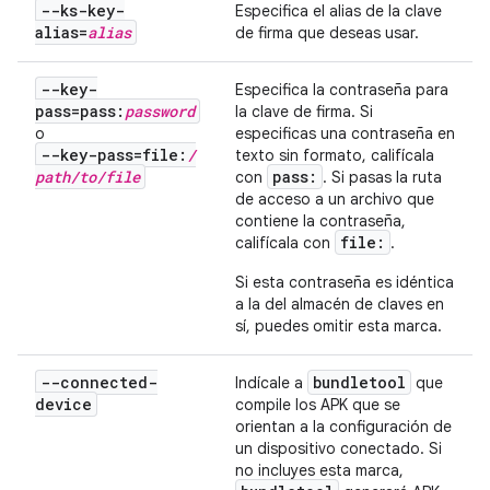
--ks-key-
Especifica el alias de la clave
alias=
alias
de firma que deseas usar.
--key-
Especifica la contraseña para
pass=pass:
password
la clave de firma. Si
o
especificas una contraseña en
--key-pass=file:
/
texto sin formato, califícala
path
/
to
/
file
pass:
con
. Si pasas la ruta
de acceso a un archivo que
contiene la contraseña,
file:
califícala con
.
Si esta contraseña es idéntica
a la del almacén de claves en
sí, puedes omitir esta marca.
--connected-
bundletool
Indícale a
que
device
compile los APK que se
orientan a la configuración de
un dispositivo conectado. Si
no incluyes esta marca,