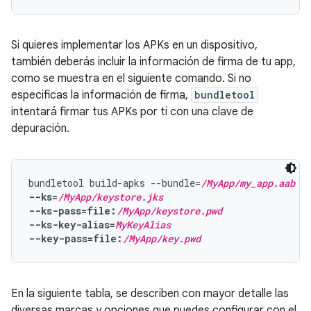
Si quieres implementar los APKs en un dispositivo,
también deberás incluir la información de firma de tu app,
como se muestra en el siguiente comando. Si no
especificas la información de firma,
bundletool
intentará firmar tus APKs por ti con una clave de
depuración.
bundletool build-apks --bundle=
/MyApp/my_app.aab
 -
--ks=
/MyApp/keystore.jks
--ks-pass=file:
/MyApp/keystore.pwd
--ks-key-alias=
MyKeyAlias
--key-pass=file:
/MyApp/key.pwd
En la siguiente tabla, se describen con mayor detalle las
diversas marcas y opciones que puedes configurar con el