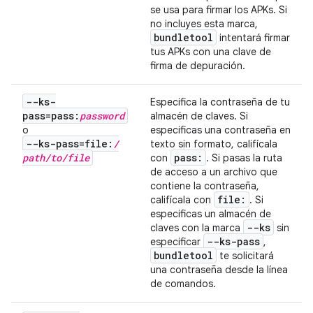
se usa para firmar los APKs. Si
no incluyes esta marca,
bundletool
intentará firmar
tus APKs con una clave de
firma de depuración.
--ks-
Especifica la contraseña de tu
pass=pass:
password
almacén de claves. Si
o
especificas una contraseña en
--ks-pass=file:
/
texto sin formato, califícala
path
/
to
/
file
pass:
con
. Si pasas la ruta
de acceso a un archivo que
contiene la contraseña,
file:
califícala con
. Si
especificas un almacén de
--ks
claves con la marca
sin
--ks-pass
especificar
,
bundletool
te solicitará
una contraseña desde la línea
de comandos.