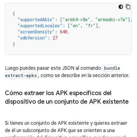
{
"supportedAbis"
:
[
"arm64-v8a"
,
"armeabi-v7a"
],
"supportedLocales"
:
[
"en"
,
"fr"
],
"screenDensity"
:
640
,
"sdkVersion"
:
27
}
Luego puedes pasar este JSON al comando
bundle
extract-apks
, como se describe en la sección anterior.
Cómo extraer los APK específicos del
dispositivo de un conjunto de APK existente
Si tienes un conjunto de APK existente y quieres extraer
de él un subconjunto de APK que se orienten a una