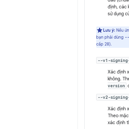
đầu (chưa
định, các 
sử dụng cù
Lưu ý:
Nếu ứn
bạn phải dùng
-
cấp 28).
--v1-signing
Xác định
không. Th
version
đ
--v2-signing
Xác định
Theo mặc 
xác định 