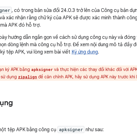
gner
, có trong bản sửa đổi 24.0.3 trở lên của Công cụ bản d
và xác nhận rằng chữ ký của APK sẽ được xác minh thành công 
d mà APK đó hỗ trợ.
 bày hướng dẫn ngắn gọn về cách sử dụng công cụ này và đóng va
họn dòng lệnh mà công cụ hỗ trợ. Để xem nội dung mô tả đầy 
ký tệp APK, vui lòng xem bài viết
Ký ứng dụng
.
ạn ký APK bằng
và thực hiện các thay đổi khác đối với AP
apksigner
n sử dụng
để căn chỉnh APK, hãy sử dụng APK này trước khi 
zipalign
dụng
một tệp APK bằng công cụ
apksigner
như sau: