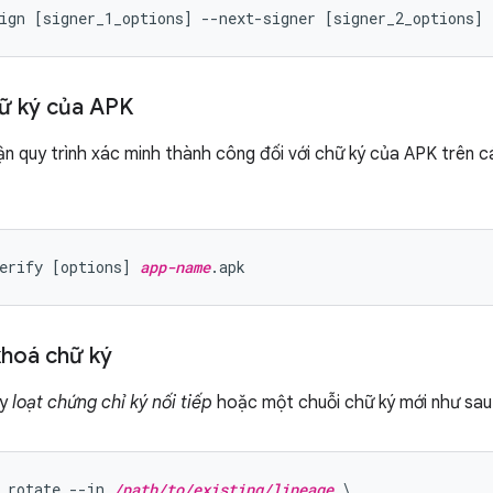
ign [signer_1_options] --next-signer [signer_2_options] 
ữ ký của APK
 quy trình xác minh thành công đối với chữ ký của APK trên
erify [options] 
app-name
hoá chữ ký
ay
loạt chứng chỉ ký nối tiếp
hoặc một chuỗi chữ ký mới như sau
 rotate --in 
/path/to/existing/lineage
 \
