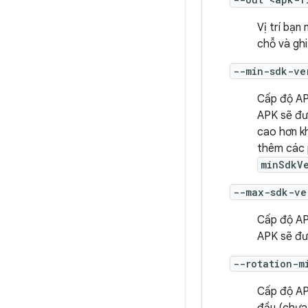
Vị trí bạn
chỗ và ghi
--min-sdk-ve
Cấp độ AP
APK sẽ đư
cao hơn kh
thêm các 
minSdkV
--max-sdk-ve
Cấp độ AP
APK sẽ đư
--rotation-m
Cấp độ AP