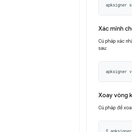
apksigner s
Xác minh ch
Cú pháp xác nhận
sau:
apksigner v
Xoay vòng k
Cú pháp để xo
$ apksigner