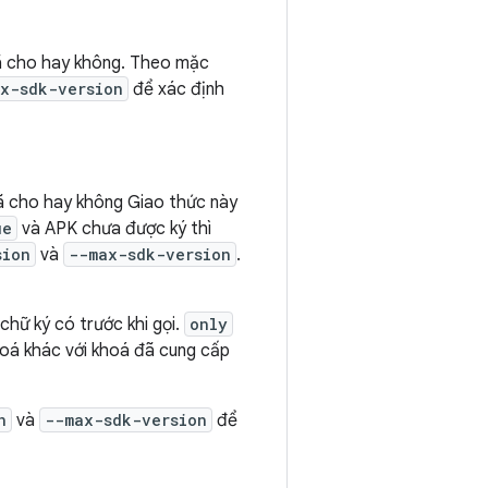
ã cho hay không. Theo mặc
x-sdk-version
để xác định
ã cho hay không Giao thức này
ue
và APK chưa được ký thì
sion
và
--max-sdk-version
.
hữ ký có trước khi gọi.
only
hoá khác với khoá đã cung cấp
n
và
--max-sdk-version
để