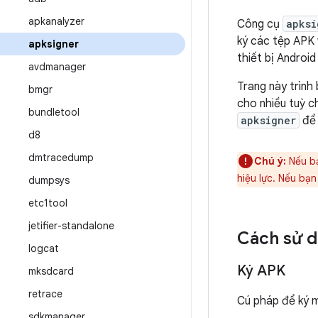
apkanalyzer
Công cụ
apksi
ký các tệp APK 
apksigner
thiết bị Androi
avdmanager
Trang này trình
bmgr
cho nhiều tuỳ c
bundletool
apksigner
để 
d8
dmtracedump
Chú ý:
Nếu b
hiệu lực. Nếu bạ
dumpsys
etc1tool
jetifier-standalone
Cách sử 
logcat
Ký APK
mksdcard
retrace
Cú pháp để ký 
sdkmanager