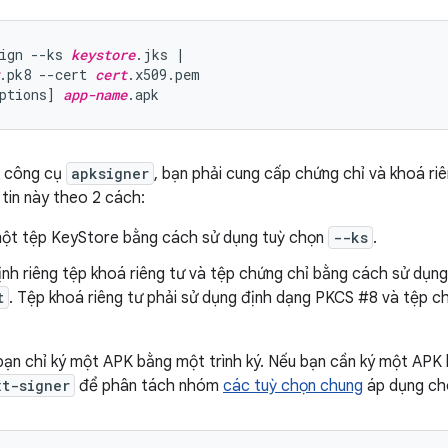
ign --ks 
keystore
.jks |

.pk8 --cert 
cert
.x509.pem

ptions] 
app-name
g công cụ
apksigner
, bạn phải cung cấp chứng chỉ và khoá riê
tin này theo 2 cách:
một tệp KeyStore bằng cách sử dụng tuỳ chọn
--ks
.
nh riêng tệp khoá riêng tư và tệp chứng chỉ bằng cách sử dụng
t
. Tệp khoá riêng tư phải sử dụng định dạng PKCS #8 và tệp c
ạn chỉ ký một APK bằng một trình ký. Nếu bạn cần ký một APK b
xt-signer
để phân tách nhóm
các tuỳ chọn chung
áp dụng cho