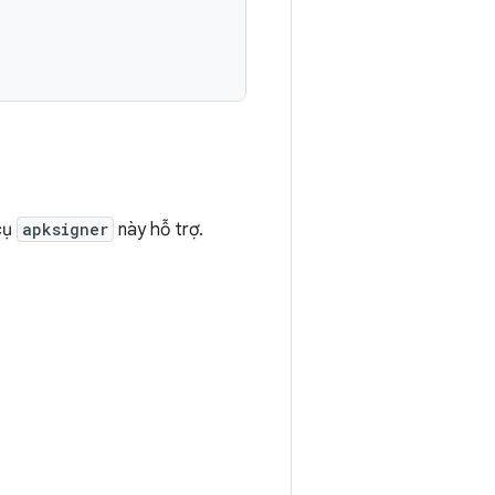
cụ
apksigner
này hỗ trợ.