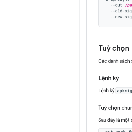
  --out 
/pa
  --old-sig
  --new-sig
Tuỳ chọn
Các danh sách 
Lệnh ký
Lệnh ký
apksi
Tuỳ chọn chu
Sau đây là một 
--out <apk-f