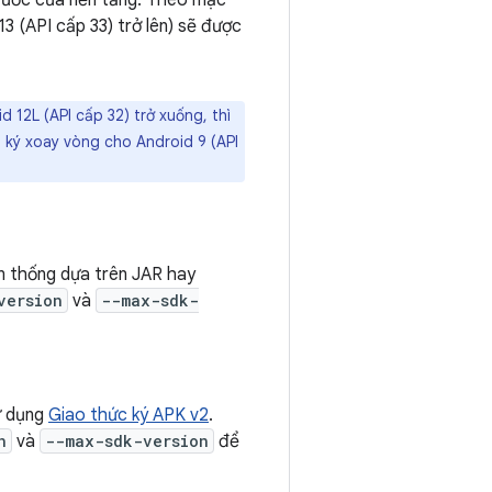
rước của nền tảng. Theo mặc
3 (API cấp 33) trở lên) sẽ được
 12L (API cấp 32) trở xuống, thì
 ký xoay vòng cho Android 9 (API
n thống dựa trên JAR hay
version
và
--max-sdk-
ử dụng
Giao thức ký APK v2
.
n
và
--max-sdk-version
để