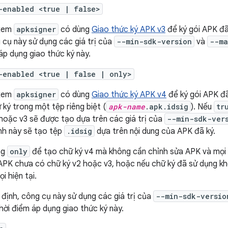
-enabled <true | false>
 xem
apksigner
có dùng
Giao thức ký APK v3
để ký gói APK đ
 cụ này sử dụng các giá trị của
--min-sdk-version
và
--ma
áp dụng giao thức ký này.
-enabled <true | false | only>
 xem
apksigner
có dùng
Giao thức ký APK v4
để ký gói APK đ
 ký trong một tệp riêng biệt (
apk-name
.apk.idsig
). Nếu
tr
hoặc v3 sẽ được tạo dựa trên các giá trị của
--min-sdk-ver
ệnh này sẽ tạo tệp
.idsig
dựa trên nội dung của APK đã ký.
ng
only
để tạo chữ ký v4 mà không cần chỉnh sửa APK và mọi c
u APK chưa có chữ ký v2 hoặc v3, hoặc nếu chữ ký đã sử dụng k
i hiện tại.
định, công cụ này sử dụng các giá trị của
--min-sdk-versio
thời điểm áp dụng giao thức ký này.