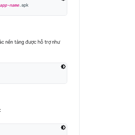
app-name
 các nền tảng được hỗ trợ như
: