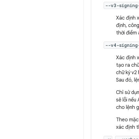
--v3-signing
Xác định
định, công
thời điểm 
--v4-signing
Xác định
tạo ra chữ
chữ ký v2 
Sau đó, l
Chỉ sử dụ
sẽ lỗi nế
cho lệnh gọ
Theo mặc 
xác định 