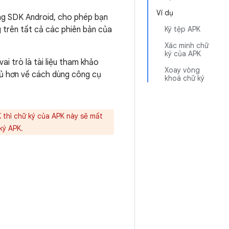
Ví dụ
ựng SDK Android, cho phép bạn
trên tất cả các phiên bản của
Ký tệp APK
Xác minh chữ
ký của APK
i trò là tài liệu tham khảo
Xoay vòng
đủ hơn về cách dùng công cụ
khoá chữ ký
K thì chữ ký của APK này sẽ mất
ký APK.