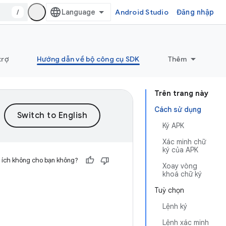
/
Android Studio
Đăng nhập
trợ
Hướng dẫn về bộ công cụ SDK
Thêm
Trên trang này
Cách sử dụng
Ký APK
Xác minh chữ
ký của APK
 ích không cho bạn không?
Xoay vòng
khoá chữ ký
Tuỳ chọn
Lệnh ký
Lệnh xác minh