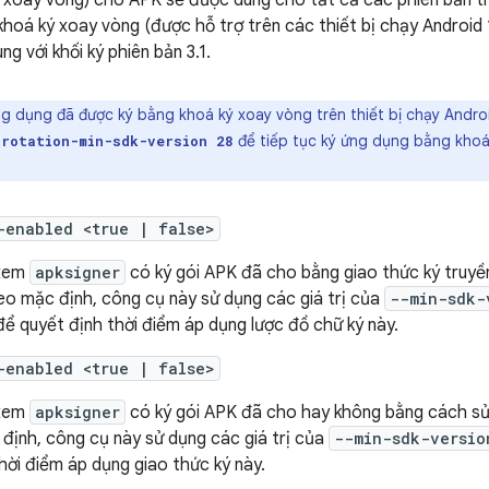
 xoay vòng) cho APK sẽ được dùng cho tất cả các phiên bản t
khoá ký xoay vòng (được hỗ trợ trên các thiết bị chạy Android 1
ng với khối ký phiên bản 3.1.
g dụng đã được ký bằng khoá ký xoay vòng trên thiết bị chạy Android
để tiếp tục ký ứng dụng bằng khoá
-rotation-min-sdk-version 28
-enabled <true | false>
 xem
apksigner
có ký gói APK đã cho bằng giao thức ký truyề
eo mặc định, công cụ này sử dụng các giá trị của
--min-sdk-
ể quyết định thời điểm áp dụng lược đồ chữ ký này.
-enabled <true | false>
 xem
apksigner
có ký gói APK đã cho hay không bằng cách s
định, công cụ này sử dụng các giá trị của
--min-sdk-versio
thời điểm áp dụng giao thức ký này.