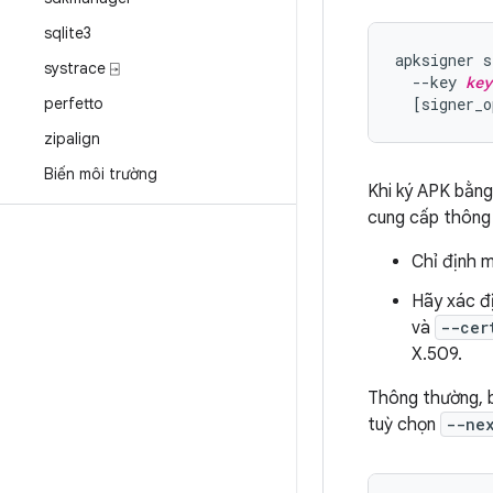
sqlite3
apksigner s
systrace ⍈
  --key 
key
perfetto
  [signer_o
zipalign
Biến môi trường
Khi ký APK bằn
cung cấp thông 
Chỉ định 
Hãy xác đị
và
--cer
X.509.
Thông thường, b
tuỳ chọn
--ne