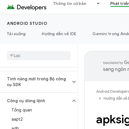
Thông tin cơ bản
Phát triể
ANDROID STUDIO
Tải xuống
Hướng dẫn về IDE
Gemini trong And
sang ngôn n
Tính năng mới trong Bộ công
cụ SDK
Android Developer
Hướng dẫn về 
Công cụ dòng lệnh
Tổng quan
apksi
aapt2
adb