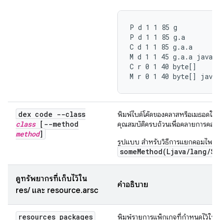
P d 1 1 85 g

P d 1 1 85 g.a

C d 1 1 85 g.a.a

M d 1 1 45 g.a.a java.l
C r 0 1 40 byte[]

M r 0 1 40 byte[] java
dex code --class
พิมพ์ไบต์โค้ดของคลาสหรือเมธอดในรูปแ
class
[--method
คุณสมบัติครบถ้วนเพื่อคลายการคอมไ
method
]
รูปแบบ สำหรับวิธีการแยกคอมไพล์ค
someMethod(Ljava/lang/St
ดูทรัพยากรที่เก็บไว้ใน
คำอธิบาย
res/ และ resource.arsc
resources packages
พิมพ์รายการแพ็กเกจที่กำหนดไว้ใน