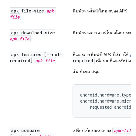
apk file-size
apk-
พิมพ์ขนาดไฟล์ทั้งหมดของ APK
file
apk download-size
พิมพ์ขนาดการดาวน์โหลดโดยประม
apk-file
apk features [--not-
ฟีเจอร์การพิมพ์ที่ APK ที่เรียกใช้
กา
required]
apk-file
required
เพื่อรวมฟีเจอร์ที่ทำเคร
ตัวอย่างเอาต์พุต:
android.hardware.type.w
android.hardware.microp
    requested android.
apk compare
apk-file
เปรียบเทียบขนาดของ