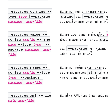
resources configs --
t
พิมพ์รายการการกำหนดค่าสำหรับ
type
type
[--package
string
--package
รวม
หากค
package
]
apk-file
ระบบจะใช้แพ็กเกจแรกที่กำหนดไว้
resources value --
co
พิมพ์ค่าของทรัพยากรที่ระบุโดย
config
config
--name
strin
ประเภทของทรัพยากร เช่น
name
--type
type
[--
--package
รวม
หากคุณต้องการ
package
package
]
apk-
แพ็กเกจแรกที่กำหนดไว้
file
resources names --
พิมพ์รายการชื่อทรัพยากรสำหรับกา
config
config
--type
string
ของทรัพยากร เช่น
รวม
type
[--package
ตารางทรัพยากร ระบบจะใช้แพ็กเกจแ
package
]
apk-file
resources xml --file
พิมพ์ไฟล์ XML ไบนารีที่มนุษย์อ่านได้
path
apk-file