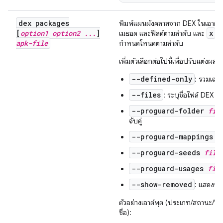
dex packages
พิมพ์แผนผังคลาสจาก DEX ในเอาต์พ
[
option1 option2
.
.
.
]
x
เมธอด และฟิลด์ตามลำดับ และ
apk-file
กำหนดโหนดตามลำดับ
เพิ่มตัวเลือกต่อไปนี้เพื่อปรับแต่งผลลั
--defined-only
: รวมเฉพา
--files
: ระบุชื่อไฟล์ DEX ที
--proguard-folder
fil
จับคู่
--proguard-mappings
f
--proguard-seeds
file
--proguard-usages
fil
--show-removed
: แสดงชั
ตัวอย่างเอาต์พุต (ประเภท/สถานะ/วิธ
ชื่อ):