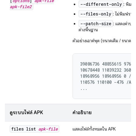
[
options
]
apk-file
--different-only
: พิมพ
apk-file2
--files-only
: ไม่พิมพ์รา
--patch-size
: แสดงค่าปร
ต่างพื้นฐาน
ตัวอย่างเอาต์พุต (ขนาดเดิม / ขนาดใ
39086736 48855615 97688
10678448 11039232 36078
18968956 18968956 0 /li
110576 110100 -476 /And
...
ดูระบบไฟล์ APK
คำอธิบาย
files list
apk-file
แสดงไฟล์ทั้งหมดใน APK