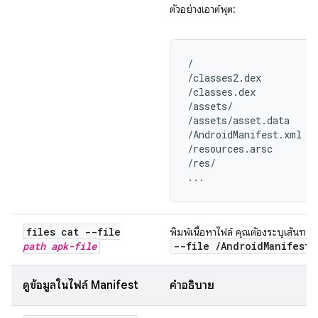
ตัวอย่างเอาต์พุต:
/

/classes2.dex

/classes.dex

/assets/

/assets/asset.data

/AndroidManifest.xml

/resources.arsc

/res/

...
files cat --file
พิมพ์เนื้อหาไฟล์ คุณต้องระบุเส้นทา
path
apk-file
--file
/
Android
Manifest
.
ดูข้อมูลในไฟล์ Manifest
คำอธิบาย