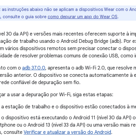
: as instruções abaixo não se aplicam a dispositivos Wear com o Andr
, consulte o guia sobre
como depurar um app do Wear OS
.
ível 30 da API) e versões mais recentes oferecem suporte à 
tação de trabalho usando o Android Debug Bridge (adb). Por ex
m vários dispositivos remotos sem precisar conectar o disposi
sidade de resolver problemas comuns de conexão USB, como in
unto com o
adb 37.0.0
, apresenta o adb Wi-Fi 2.0, que resolve
versão anterior. O dispositivo se conecta automaticamente à
ede confiável de depuração sem fio.
r a usar a depuração por Wi-Fi, siga estas etapas:
e a estação de trabalho e o dispositivo estão conectados à m
 o dispositivo está executando o Android 11 (nível 30 da API)
tphone ou o Android 13 (nível 33 da API) ou uma versão mais 
s, consulte
Verificar e atualizar a versão do Android
.