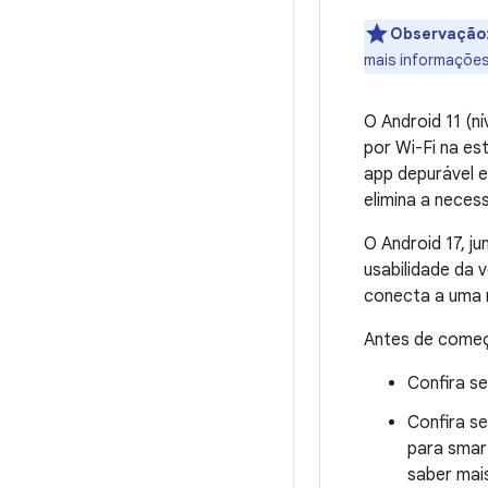
Observação
mais informações
O Android 11 (n
por Wi-Fi na es
app depurável e
elimina a neces
O Android 17, j
usabilidade da 
conecta a uma r
Antes de começa
Confira s
Confira se
para smar
saber mai