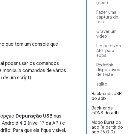
(dpm)
Fazer uma
captura de
tela
Gravar um
vídeo
mo que tem um console que
Ler perfis do
ART para
apps
vai poder usar os comandos
Redefinir
dispositivos
e manipula comandos de vários
de teste
u de um script).
sqlite
Back-ends USB
do adb
Back-ends
mDNS do adb
a opção
Depuração USB
nas
Modo Burst do
o Android 4.2 (nível 17 da API) e
adb (a partir do
rão. Para que ela fique visível,
adb 36.0.0)