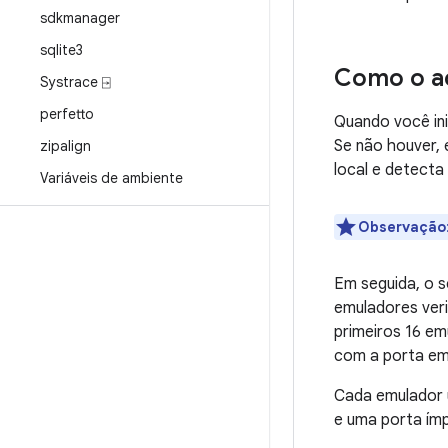
sdkmanager
sqlite3
Como o a
Systrace ⍈
perfetto
Quando você ini
Se não houver, 
zipalign
local e detect
Variáveis de ambiente
Observação
Em seguida, o s
emuladores veri
primeiros 16 e
com a porta em
Cada emulador 
e uma porta ím