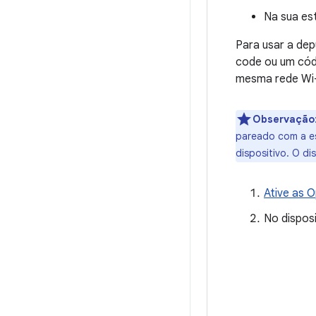
Na sua es
Para usar a dep
code ou um cód
mesma rede Wi-F
Observação
pareado com a e
dispositivo. O d
Ative as 
No dispos