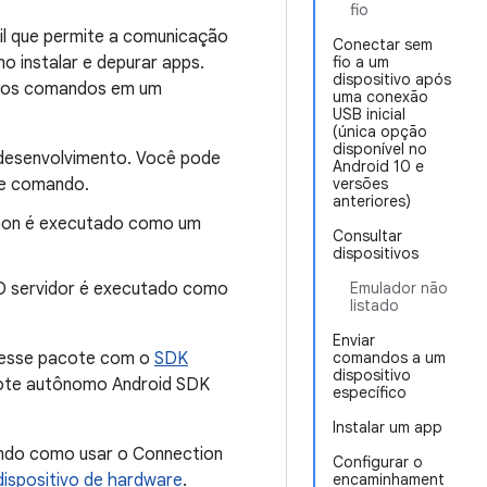
fio
il que permite a comunicação
Conectar sem
mo instalar e depurar apps.
fio a um
dispositivo após
ersos comandos em um
uma conexão
USB inicial
(única opção
disponível no
 desenvolvimento. Você pode
Android 10 e
 de comando.
versões
anteriores)
emon é executado como um
Consultar
dispositivos
 O servidor é executado como
Emulador não
listado
Enviar
 desse pacote com o
SDK
comandos a um
dispositivo
cote autônomo Android SDK
específico
Instalar um app
uindo como usar o Connection
Configurar o
ispositivo de hardware
.
encaminhament