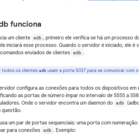
db funciona
cia um cliente
adb
, primeiro ele verifica se há um processo d
ele iniciará esse processo. Quando o servidor é iniciado, ele é
a comandos enviados de clientes
adb
.
: todos os clientes
usam a porta 5037 para se comunicar com o
adb
ervidor configura as conexões para todos os dispositivos em e
ficando as portas de número ímpar no intervalo de 5555 a 558
muladores. Onde o servidor encontra um daemon do
adb
(adbd
 questão.
usa um par de portas sequenciais: uma porta com numeração 
par para conexões
adb
. Exemplo: