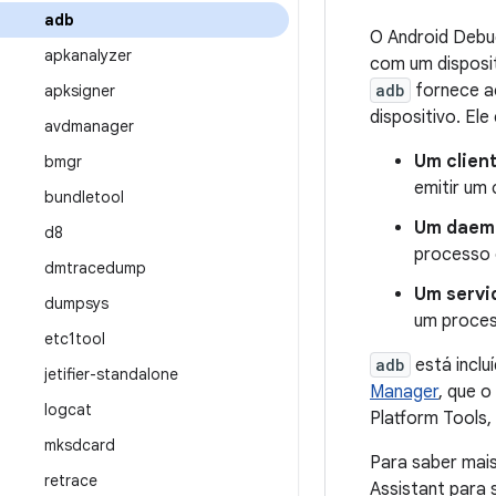
adb
O Android Debu
apkanalyzer
com um disposi
adb
fornece a
apksigner
dispositivo. El
avdmanager
Um clien
bmgr
emitir u
bundletool
Um daem
d8
processo 
dmtracedump
Um servi
dumpsys
um proces
etc1tool
adb
está incl
jetifier-standalone
Manager
, que o
logcat
Platform Tools,
mksdcard
Para saber mai
retrace
Assistant para