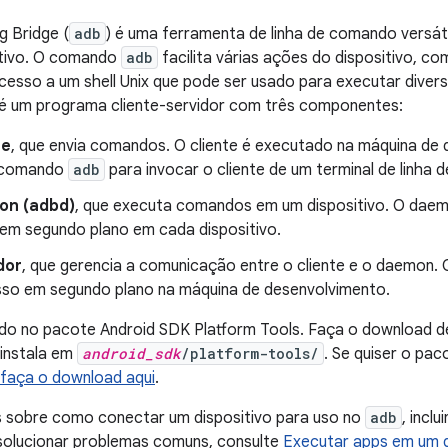
g Bridge (
adb
) é uma ferramenta de linha de comando versát
tivo. O comando
adb
facilita várias ações do dispositivo, co
cesso a um shell Unix que pode ser usado para executar div
e é um programa cliente-servidor com três componentes:
te
, que envia comandos. O cliente é executado na máquina de
m comando
adb
para invocar o cliente de um terminal de linha
on (adbd)
, que executa comandos em um dispositivo. O da
em segundo plano em cada dispositivo.
dor
, que gerencia a comunicação entre o cliente e o daemon.
so em segundo plano na máquina de desenvolvimento.
uído no pacote Android SDK Platform Tools. Faça o download
 instala em
android_sdk
/platform-tools/
. Se quiser o pa
faça o download aqui
.
s sobre como conectar um dispositivo para uso no
adb
, incl
 solucionar problemas comuns, consulte
Executar apps em um d