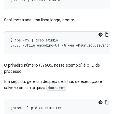
Será mostrada uma linha longa, como:
$
jps
-mv
|
grep
37605
-Dfile.encoding
=
UTF-8
-ea
-Dsun.io.useCanonC
O primeiro número (37605, neste exemplo) é o ID de
processo.
Em seguida, gere um despejo de linhas de execução e
salve-o em um arquivo
dump.txt
: