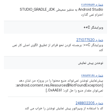
شماره ۲۱۳۲۶۶۸۳۶
Android Studio به متغیر محیطی STUDIO_GRADLE_JDK
احترام نمی گذارد
ویرایشگر C++
شماره 271077520
ویرایشگر C++: برجسته کردن نحو فراتر از تطبیق الگوی اصلی کار نمی
کند
نوشتن پیش نمایش
شماره ۲۶۷۷۳۳۱۴۷
پیش‌نمایش نوشتن نمی‌تواند منبع محتوا را در پروژه من نشان دهد
[android.content.res.Resources$NotFoundException:
نمی‌توان مقدار منبع را حل کرد: 0xAAE61.]
شماره 248802205
کد با استفاده از ویبراتور پیش نمایش نوشتن را خراب می کند