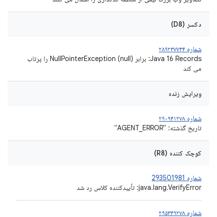
دکسر (D8)
شماره ۲۸۹۲۳۷۷۳۴
Java 16 Records: برابر (null) NullPointerException را پرتاب
می کند
ویرایش زنده
شماره ۲۹۰۹۴۱۲۷۸
تاریخ گذشته: "AGENT_ERROR"
کوچک کننده (R8)
شماره 293501981
java.lang.VerifyError: تأییدکننده کلاس رد شد
شماره ۲۹۵۳۴۹۲۷۸