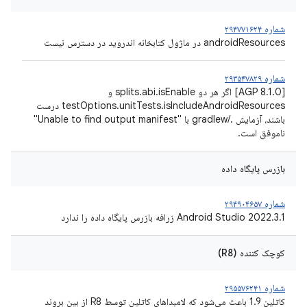
شماره ۲۹۴۷۷۱۶۲۴
androidResources در ماژول کتابخانه اندروید در دسترس نیست
شماره ۲۹۳۵۴۷۸۲۹
[AGP 8.1.0] اگر هر دو splits.abi.isEnable و
testOptions.unitTests.isIncludeAndroidResources درست
باشند، آزمایش ./gradlew با "Unable to find output manifest"
ناموفق است.
بازرس پایگاه داده
شماره ۲۹۴۹۰۴۶۵۷
Android Studio 2022.3.1 زرافه بازرس پایگاه داده را ندارد
کوچک کننده (R8)
شماره ۲۹۵۵۷۶۲۴۱
کاتلین 1.9 باعث می‌شود که لامبداهای کاتلین توسط R8 از بین بروند