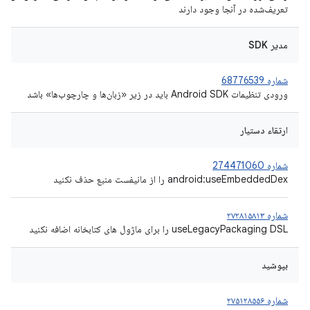
تعریف‌شده در آنجا وجود دارند
مدیر SDK
شماره 68776539
ورودی تنظیمات Android SDK باید در زیر «زبان‌ها و چارچوب‌ها» باشد
ارتقاء دستیار
شماره 274471060
android:useEmbeddedDex را از مانیفست منبع حذف نکنید
شماره ۲۷۲۸۱۵۸۱۳
useLegacyPackaging DSL را برای ماژول های کتابخانه اضافه نکنید
بپوشید
شماره ۲۷۵۱۲۸۵۵۶