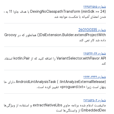
شماره ۲۶۶۵۹۹۵۸۵
DexingNoClasspathTransform (minSdk >= 24) ب
شدن اعضای آشیانه با شکست مواجه شد
شماره 260100335
on.Builder.extendProjectWith
داده شد کار نمی کند
شماره ۲۶۵۳۳۶۰۴۶
VariantSelector.withFlavor API را اضافه کنید که از tlin.Pair
کند
شماره ۲۶۶۴۰۳۳۴۹
AndroidLintAnalysisTask (
:lintAnalyzeExternalRelease) دارای حا
پنهان است زیرا «proguard.txt» تغییر کرده است.
شماره ۲۷۲۵۵۳۵۰۴
مانیفست ادغام شده برنامه حاوی extractNativeLibs و استفاده از ویژگی‌های
EmbeddedDex از وابستگی‌ها است