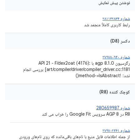
نوشتن پیش نمایش
شماره ۲۸۱۱۳۲۸۳۴
رابط کاربری کاملاً منجمد شد
دکسر (D8)
شماره ۲۷۹۷۸۰۹۴۰
رگرسیون agp 8.1.0 با API 21 - F/dex2oat (4176):
art/compiler/driver/compiler_driver.cc:1181] بررسی انجام
نشد: !method->IsAbstract()
کوچک کننده (R8)
شماره 280659987
R8 در AGP 8 سرویس Google Fit را خراب می کند
شماره ۲۷۹۷۰۲۳۶۱
از جمله اطلاعات فایل منبع با نام‌های باقی‌مانده که روی نام‌های ورودی