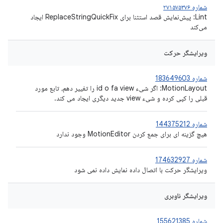
شماره ۲۷۱۵۷۵۳۷۶
Lint: پیش‌نمایش قصد استثنا برای ReplaceStringQuickFix ایجاد
می‌کند
ویرایشگر حرکت
شماره 183649603
MotionLayout: اگر شیء id o fa view را تغییر دهم، تابع مورد
قبلی را کپی کرده و شیء view جدید دیگری ایجاد می کند.
شماره 144375212
هیچ گزینه ای برای جمع کردن MotionEditor وجود ندارد
شماره 174632927
ویرایشگر حرکت با اتصال داده نمایش داده نمی شود
ویرایشگر ناوبری
شماره 155621385