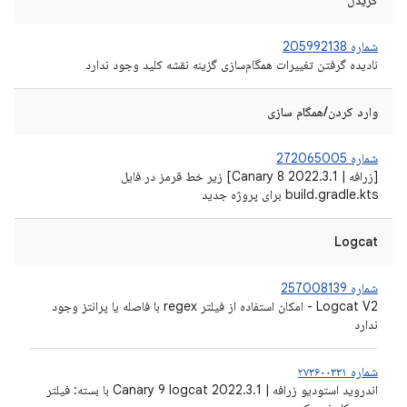
گریدل
شماره 205992138
نادیده گرفتن تغییرات همگام‌سازی گزینه نقشه کلید وجود ندارد
وارد کردن/همگام سازی
شماره 272065005
[زرافه | 2022.3.1 Canary 8] زیر خط قرمز در فایل
build.gradle.kts برای پروژه جدید
Logcat
شماره 257008139
Logcat V2 - امکان استفاده از فیلتر regex با فاصله یا پرانتز وجود
ندارد
شماره ۲۷۳۶۰۰۳۳۱
اندروید استودیو زرافه | 2022.3.1 Canary 9 logcat با بسته: فیلتر