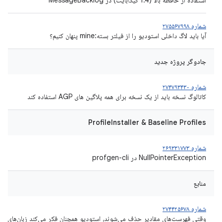
استفاده از حافظه بالا (1.4 گیگابایت) در MessageBacklog
شماره ۲۷۵۵۶۷۹۹۸
آیا باید لاگ داخلی استودیو را از فیلتر بسته:mine پنهان کنیم؟
جادوگر پروژه جدید
شماره ۲۷۴۷۹۳۴۳۰
کاتالوگ نسخه باید از یک نسخه برای همه پلاگین های AGP استفاده کند
ProfileInstaller & Baseline Profiles
شماره ۲۶۹۳۳۱۷۷۳
NullPointerException در profgen-cli
منابع
شماره ۲۷۴۴۲۵۶۷۸
وقتی فهرست‌های مقادیر حذف می‌شوند، استودیو همچنان فکر می‌کند زبان‌های