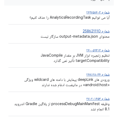
شماره ۲۶۹۷۵۸۶۰۳
آیا می توانیم AnalyticsRecordingTask را حذف کنیم؟
شماره 258621110
محتوای output-metadata.json سازگار نیست
شماره ۲۶۰۰۵۹۴۱۳
تنظیم زنجیره ابزار JVM بر مقدار JavaCompile
targetCompatibility تأثیر نمی گذارد
شماره ۲۶۸۱۲۸۰۳۶
ورودی های deepLink پیمایش با دامنه های wildcard ویژگی
«android:host» در مانیفست ادغام شده ندارند
شماره ۲۷۰۲۰۱۶۵۳
وظیفه processDebugMainManifest از پلاگین Gradle اندروید
8.1 انجام نشد