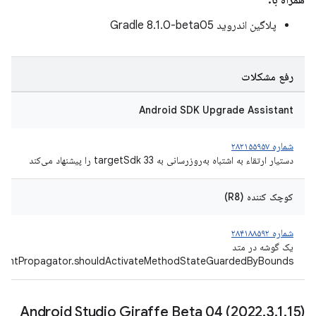
همراه با:
پلاگین اندروید Gradle 8.1.0-beta05
رفع مشکلات
Android SDK Upgrade Assistant
شماره ۲۸۲۱۵۵۹۵۷
دستیار ارتقاء به اشتباه به‌روزرسانی به targetSdk 33 را پیشنهاد می‌کند
کوچک کننده (R8)
شماره ۲۸۴۱۸۸۵۹۲
یک گوشه در متد
mentPropagator.shouldActivateMethodStateGuardedByBounds()
Android Studio Giraffe Beta 04 (2022
.
3
.
1
.
15)