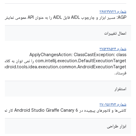
شماره ۲۶۸۲۳۷۷۲۹
AGP: مسیر ابزار و چارچوب AIDL فایل AIDL را به عنوان API عمومی نمایش دهید
اعمال تغییرات
شماره ۲۷۵۲۳۸۵۲۴
ApplyChangesAction: ClassCastException: class
com.intellij.execution.DefaultExecutionTarget را نمی توان به کلاس
android.tools.idea.execution.common.AndroidExecutionTarget
فرستاد.
استقرار
شماره ۲۷۰۹۵۱۳۷۳
کاشی‌ها و لانچرهای پیچیده در Android Studio Giraffe Canary 6 کار نمی‌کنند
ابزار طراحی