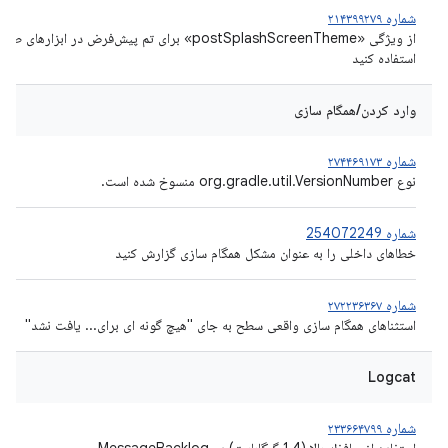
شماره ۲۱۴۳۹۹۲۷۹
از ویژگی «postSplashScreenTheme» برای تم پیش‌فرض در ابزارهای ط
استفاده کنید
وارد کردن/همگام سازی
شماره ۲۷۴۴۶۹۱۷۳
نوع org.gradle.util.VersionNumber منسوخ شده است.
شماره 254072249
خطاهای داخلی را به عنوان مشکل همگام سازی گزارش کنید
شماره ۲۷۲۲۳۶۳۶۷
استثناهای همگام سازی واقعی سطح به جای "هیچ گونه ای برای... یافت نشد"
Logcat
شماره ۲۳۳۶۶۴۷۹۹