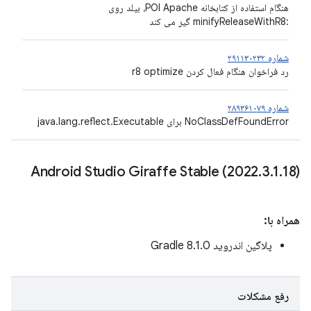
هنگام استفاده از کتابخانه POI Apache، بیلد روی
:minifyReleaseWithR8 گیر می کند
شماره ۲۹۱۱۳۰۲۳۲
رد فراخوان هنگام فعال کردن r8 optimize
شماره ۲۸۹۳۶۱۰۷۹
NoClassDefFoundError برای java.lang.reflect.Executable
Android Studio Giraffe Stable (2022
.
3
.
1
.
18)
همراه با:
پلاگین اندروید Gradle 8.1.0
رفع مشکلات