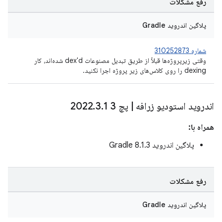
رفع مشکلات
پلاگین اندروید Gradle
شماره 310252873
وقتی زیرپروژه‌ها قبلاً از طریق تبدیل مصنوعات dex'd شده‌اند، کار
dexing را روی کلاس‌های زیر پروژه اجرا نکنید.
اندروید استودیو زرافه
|
پچ 3 2022
1
.
3
.
همراه با:
پلاگین اندروید Gradle 8.1.3
رفع مشکلات
پلاگین اندروید Gradle