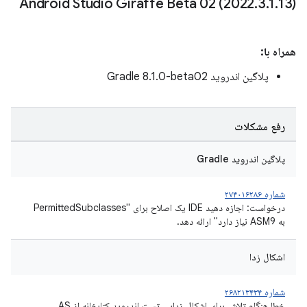
Android Studio Giraffe Beta 02 (2022
.
3
.
1
.
13)
همراه با:
پلاگین اندروید Gradle 8.1.0-beta02
رفع مشکلات
پلاگین اندروید Gradle
شماره ۲۷۴۰۱۶۲۸۶
درخواست: اجازه دهید IDE یک اصلاح برای "PermittedSubclasses
به ASM9 نیاز دارد" ارائه دهد.
اشکال زدا
شماره ۲۶۸۲۱۳۴۳۴
خطا هنگام تلاش برای اشکال زدایی تست اندروید کتابخانه از AS