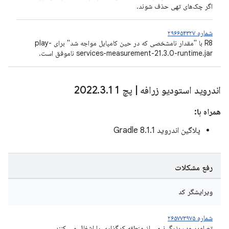
اگر چک‌های تهی حذف شوند.
شماره ۲۹۶۶۵۴۳۲۷
R8 با "مقدار نامشخصی که در حین کامپایل مواجه شد" برای play-
services-measurement-21.3.0-runtime.jar ناموفق است.
اندروید استودیو زرافه
|
پچ 1 2022
1
.
3
.
همراه با:
پلاگین اندروید Gradle 8.1.1
رفع مشکلات
ویرایشگر کد
شماره ۲۶۵۷۷۳۹۷۵
تصاویر وب بزرگ نیمی از منطقه کدگذاری را اشغال می کنند