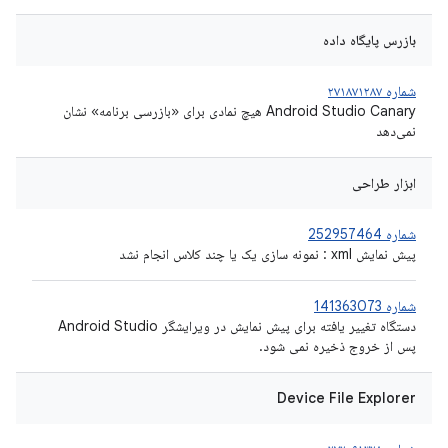
بازرس پایگاه داده
شماره ۲۷۱۸۷۱۲۸۷
Android Studio Canary هیچ نمادی برای «بازرسی برنامه» نشان
نمی‌دهد
ابزار طراحی
شماره 252957464
پیش نمایش xml : نمونه سازی یک یا چند کلاس انجام نشد
شماره 141363073
دستگاه تغییر یافته برای پیش نمایش در ویرایشگر Android Studio
پس از خروج ذخیره نمی شود.
Device File Explorer