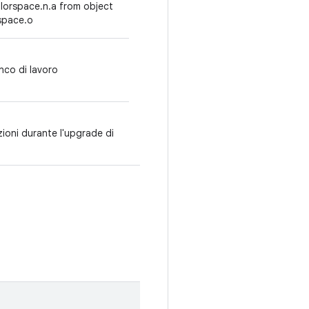
olorspace.n.a from object
space.o
enco di lavoro
zioni durante l'upgrade di