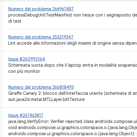
Numero del problema 266967487
processDebugUnitTestManifest non riesce con i segnaposto del 
di test
Numero del problema 253219347
Lint accede alle informazioni degli insiemi di origine senza dip
Issue #260992164
Schermata vuota dopo che il laptop entra in modalità sospensio
con più monitor
Numero del problema 266818493
Giraffe Canary 2: blocco dell'interfaccia utente (schermata di att
sun.java2d.metal.MTLLayer.blitTexture
Issue #267463817
java.lang.VerifyError: Verifier rejected class androidx.compose.
void androidx.compose.ui.graphics.colorspace.o.
(java.lang.Obje
androidx.compose.ui.graphics.colorspace.o.
(java.lang.Object)