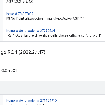
AGP 7.2.2 -> 7.4.0
Issue #274337639
R8 NullPointerException in markTypeAsLive AGP 7.4.1
Numero del problema 272725341
[R8 4.0.53] Errore di verifica della classe difficile su Android 11
ngo RC 1 (2022
.
2
.
1
.
17)
8.0.0-rc01
Numero del problema 271424910