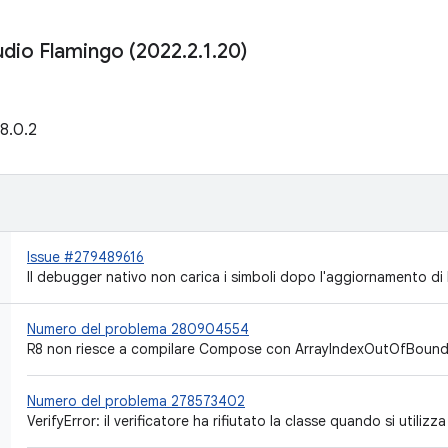
udio Flamingo (2022
.
2
.
1
.
20)
 8.0.2
Issue #279489616
Il debugger nativo non carica i simboli dopo l'aggiornamento di
Numero del problema 280904554
R8 non riesce a compilare Compose con ArrayIndexOutOfBoun
Numero del problema 278573402
VerifyError: il verificatore ha rifiutato la classe quando si utilizz