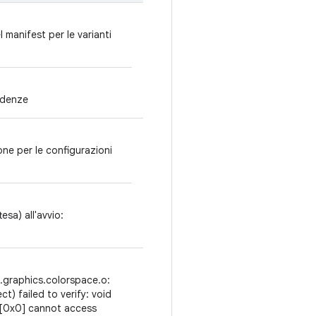
manifest per le varianti
endenze
ne per le configurazioni
esa) all'avvio:
ui.graphics.colorspace.o:
ct) failed to verify: void
: [0x0] cannot access