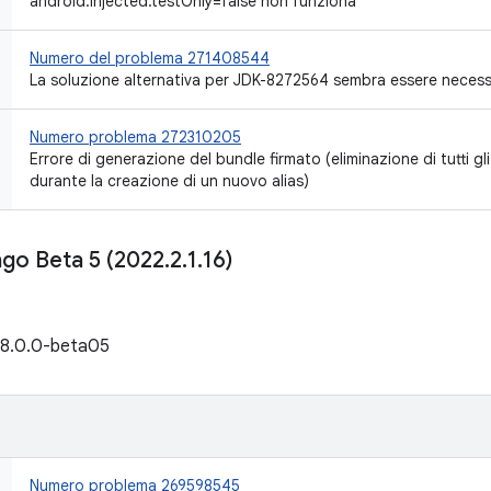
android.injected.testOnly=false non funziona
Numero del problema 271408544
La soluzione alternativa per JDK-8272564 sembra essere necessari
Numero problema 272310205
Errore di generazione del bundle firmato (eliminazione di tutti gli 
durante la creazione di un nuovo alias)
ngo Beta 5 (2022
.
2
.
1
.
16)
e 8.0.0-beta05
Numero problema 269598545