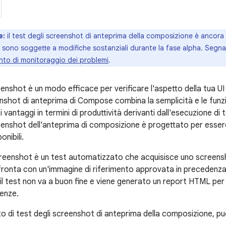
e:
il test degli screenshot di anteprima della composizione è ancora i
I sono soggette a modifiche sostanziali durante la fase alpha. Segn
nto di monitoraggio dei problemi
.
reenshot è un modo efficace per verificare l'aspetto della tua UI
enshot di anteprima di Compose combina la semplicità e le funzi
i vantaggi in termini di produttività derivanti dall'esecuzione di
creenshot dell'anteprima di composizione è progettato per esse
nibili.
creenshot è un test automatizzato che acquisisce uno screensho
fronta con un'immagine di riferimento approvata in precedenza.
il test non va a buon fine e viene generato un report HTML per 
renze.
o di test degli screenshot di anteprima della composizione, pu