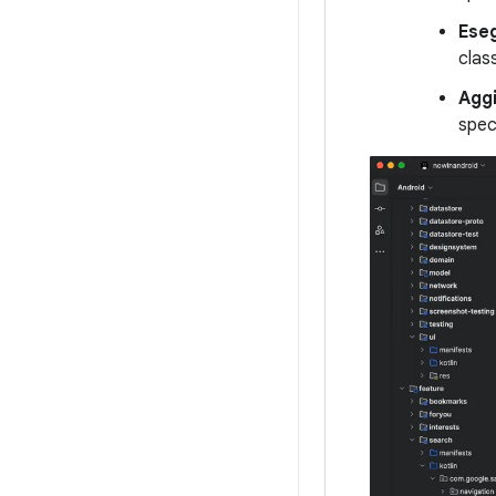
Eseg
clas
Aggi
spec