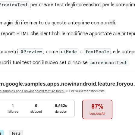
PreviewTest
per creare test degli screenshot per le antepri
agini di riferimento da queste anteprime componibili.
report HTML che identifichi le modifiche apportate alle antep
 parametri
@Preview
, come
uiMode
o
fontScale
, e le antep
lari i tuoi test con il nuovo set di risorse
screenshotTest
.