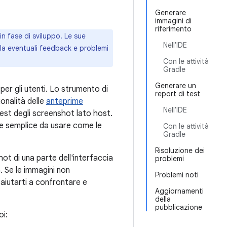
Generare
immagini di
riferimento
n fase di sviluppo. Le sue
Nell'IDE
ala eventuali feedback e problemi
Con le attività
Gradle
Generare un
 per gli utenti. Lo strumento di
report di test
onalità delle
anteprime
Nell'IDE
 test degli screenshot lato host.
re semplice da usare come le
Con le attività
Gradle
Risoluzione dei
t di una parte dell'interfaccia
problemi
 Se le immagini non
Problemi noti
aiutarti a confrontare e
Aggiornamenti
della
pubblicazione
oi: