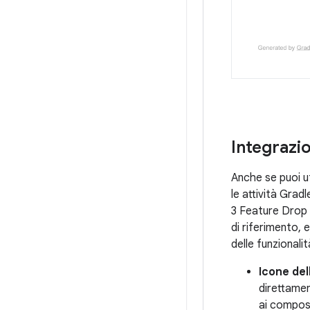
Integrazi
Anche se puoi u
le attività Gradl
3 Feature Drop 
di riferimento, 
delle funzionalità
Icone dell
direttamen
ai composa