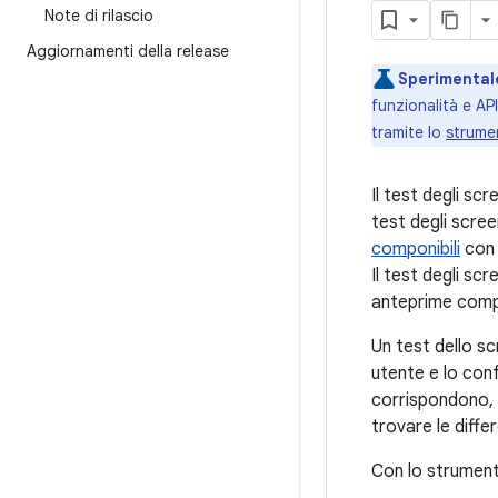
Note di rilascio
Aggiornamenti della release
Sperimental
funzionalità e AP
tramite lo
strume
Il test degli sc
test degli scre
componibili
con 
Il test degli s
anteprime compo
Un test dello s
utente e lo con
corrispondono, 
trovare le diffe
Con lo strument