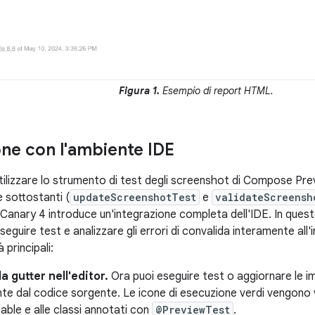
Figura 1.
Esempio di report HTML.
one con l'ambiente IDE
tilizzare lo strumento di test degli screenshot di Compose 
e sottostanti (
updateScreenshotTest
e
validateScreensh
Canary 4 introduce un'integrazione completa dell'IDE. In que
eseguire test e analizzare gli errori di convalida interamente all
 principali:
a gutter nell'editor.
Ora puoi eseguire test o aggiornare le im
te dal codice sorgente. Le icone di esecuzione verdi vengono v
ble e alle classi annotati con
@PreviewTest
.