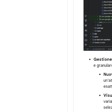
Gestione 
e granular
Nuov
un'a
esat
Visu
vari
sele