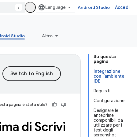
/
Android Studio
Accedi
roid Studio
Altro
Su questa
pagina
Integrazione
con l'ambiente
IDE
Requisiti
Configurazione
sta pagina è stata utile?
Designare le
anteprime
componibili da
ima di Scrivi
utilizzare per i
test degli
screenshot