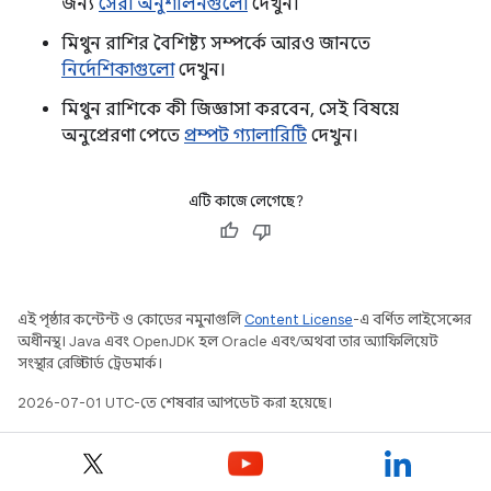
জন্য
সেরা অনুশীলনগুলো
দেখুন।
মিথুন রাশির বৈশিষ্ট্য সম্পর্কে আরও জানতে
নির্দেশিকাগুলো
দেখুন।
মিথুন রাশিকে কী জিজ্ঞাসা করবেন, সেই বিষয়ে
অনুপ্রেরণা পেতে
প্রম্পট গ্যালারিটি
দেখুন।
এটি কাজে লেগেছে?
এই পৃষ্ঠার কন্টেন্ট ও কোডের নমুনাগুলি
Content License
-এ বর্ণিত লাইসেন্সের
অধীনস্থ। Java এবং OpenJDK হল Oracle এবং/অথবা তার অ্যাফিলিয়েট
সংস্থার রেজিস্টার্ড ট্রেডমার্ক।
2026-07-01 UTC-তে শেষবার আপডেট করা হয়েছে।