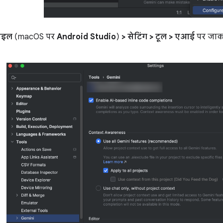
ाइल
(macOS पर
Android Studio
)
> सेटिंग > टूल > एआई
पर जाकर