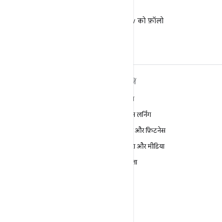
X
X पर @AndroidDev को फ़ॉलो
करें
ANDROID के बारे में ज़्यादा
खोजें
जानें
गेमिंग
Android
मशीन लर्निंग
Android for Enterprise
सेहत और फ़िटनेस
सुरक्षा
कैमरा और मीडिया
सोर्स
निजता
समाचार
5G
ब्लॉग
पॉडकास्ट