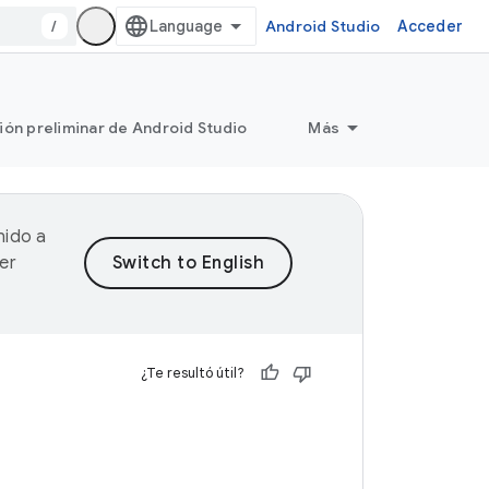
/
Android Studio
Acceder
ión preliminar de Android Studio
Más
nido a
er
¿Te resultó útil?