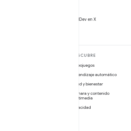
X
Sigue a @AndroidDev en X
MÁS ANDROID
DESCUBRE
Android
Videojuegos
Android para empresas
Aprendizaje automático
Seguridad
Salud y bienestar
Código abierto
Cámara y contenido
multimedia
Noticias
Privacidad
Blog
5G
Podcasts