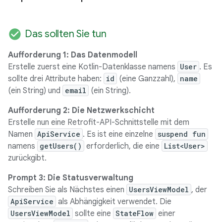
check_circle
Das sollten Sie tun
Aufforderung 1: Das Datenmodell
Erstelle zuerst eine Kotlin-Datenklasse namens
User
. Es
sollte drei Attribute haben:
id
(eine Ganzzahl),
name
(ein String) und
email
(ein String).
Aufforderung 2: Die Netzwerkschicht
Erstelle nun eine Retrofit-API-Schnittstelle mit dem
Namen
ApiService
. Es ist eine einzelne
suspend fun
namens
getUsers()
erforderlich, die eine
List<User>
zurückgibt.
Prompt 3: Die Statusverwaltung
Schreiben Sie als Nächstes einen
UsersViewModel
, der
ApiService
als Abhängigkeit verwendet. Die
UsersViewModel
sollte eine
StateFlow
einer