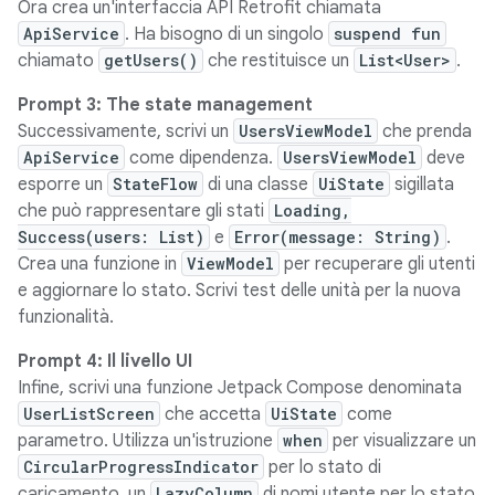
Ora crea un'interfaccia API Retrofit chiamata
ApiService
. Ha bisogno di un singolo
suspend fun
chiamato
getUsers()
che restituisce un
List<User>
.
Prompt 3: The state management
Successivamente, scrivi un
UsersViewModel
che prenda
ApiService
come dipendenza.
UsersViewModel
deve
esporre un
StateFlow
di una classe
UiState
sigillata
che può rappresentare gli stati
Loading,
Success(users: List
)
e
Error(message: String)
.
Crea una funzione in
ViewModel
per recuperare gli utenti
e aggiornare lo stato. Scrivi test delle unità per la nuova
funzionalità.
Prompt 4: Il livello UI
Infine, scrivi una funzione Jetpack Compose denominata
UserListScreen
che accetta
UiState
come
parametro. Utilizza un'istruzione
when
per visualizzare un
CircularProgressIndicator
per lo stato di
caricamento, un
LazyColumn
di nomi utente per lo stato