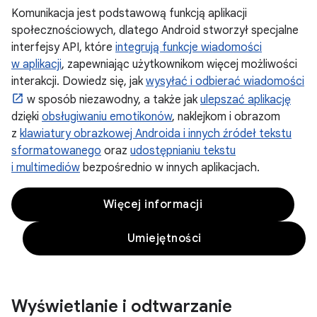
Komunikacja jest podstawową funkcją aplikacji
społecznościowych, dlatego Android stworzył specjalne
interfejsy API, które
integrują funkcje wiadomości
w aplikacji
, zapewniając użytkownikom więcej możliwości
interakcji. Dowiedz się, jak
wysyłać i odbierać wiadomości
w sposób niezawodny, a także jak
ulepszać aplikację
dzięki
obsługiwaniu emotikonów
, naklejkom i obrazom
z
klawiatury obrazkowej Androida i innych źródeł tekstu
sformatowanego
oraz
udostępnianiu tekstu
i multimediów
bezpośrednio w innych aplikacjach.
Więcej informacji
Umiejętności
Wyświetlanie i odtwarzanie