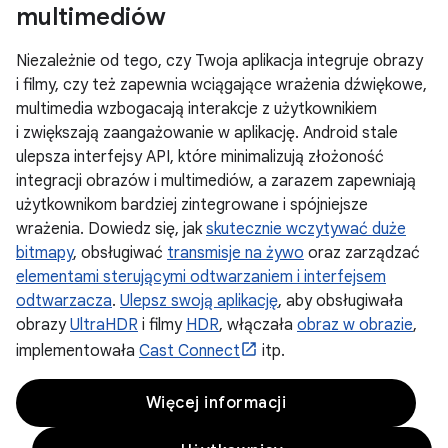
multimediów
Niezależnie od tego, czy Twoja aplikacja integruje obrazy
i filmy, czy też zapewnia wciągające wrażenia dźwiękowe,
multimedia wzbogacają interakcje z użytkownikiem
i zwiększają zaangażowanie w aplikację. Android stale
ulepsza interfejsy API, które minimalizują złożoność
integracji obrazów i multimediów, a zarazem zapewniają
użytkownikom bardziej zintegrowane i spójniejsze
wrażenia. Dowiedz się, jak
skutecznie wczytywać duże
bitmapy
, obsługiwać
transmisje na żywo
oraz zarządzać
elementami sterującymi odtwarzaniem i interfejsem
odtwarzacza
.
Ulepsz swoją aplikację
, aby obsługiwała
obrazy
UltraHDR
i filmy
HDR
, włączała
obraz w obrazie
,
implementowała
Cast Connect
itp.
Więcej informacji