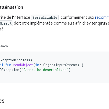
atténuation
rite de l'interface
Serializable
, conformément aux
recomm
Object
doit être implémentée comme suit afin d' éviter qu'un 
sé :
Java
Exception
::
class
)
al
fun
readObject
(
in
:
ObjectInputStream
)
{
OException
(
"Cannot be deserialized"
)
es