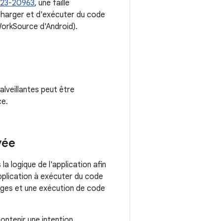
23-20963
, une faille
écharger et d'exécuter du code
 WorkSource d'Android).
lveillantes peut être
ce.
vée
a logique de l'application afin
'application à exécuter du code
lèges et une exécution de code
ontenir une intention