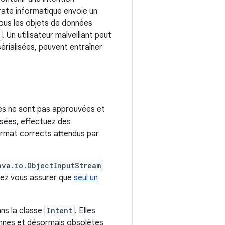
irate informatique envoie un
tous les objets de données
. Un utilisateur malveillant peut
érialisées, peuvent entraîner
ées ne sont pas approuvées et
lisées, effectuez des
 format corrects attendus par
ava.io.ObjectInputStream
uvez vous assurer que
seul un
ans la classe
Intent
. Elles
ennes et désormais obsolètes