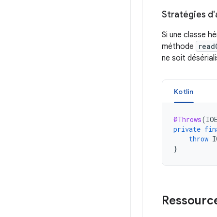
Stratégies d'
Si une classe hé
méthode
read
ne soit désériali
Kotlin
@Throws
(
IO
private
fin
throw
I
}
Ressourc