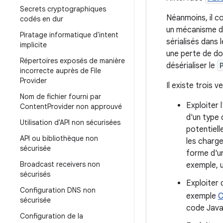
Secrets cryptographiques
Néanmoins, il co
codés en dur
un mécanisme de
Piratage informatique d'intent
sérialisés dans 
implicite
une perte de do
Répertoires exposés de manière
désérialiser le
incorrecte auprès de File
Provider
Il existe trois 
Nom de fichier fourni par
Exploiter 
Content
Provider non approuvé
d'un type 
Utilisation d'API non sécurisées
potentiell
API ou bibliothèque non
les charge
sécurisée
forme d'un
Broadcast receivers non
exemple, u
sécurisés
Exploiter
Configuration DNS non
exemple
C
sécurisée
code JavaS
Configuration de la