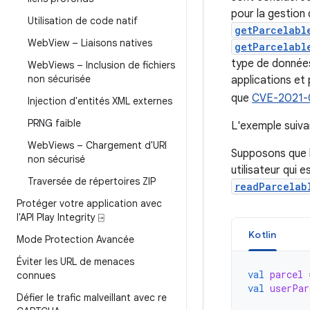
pour la gestion
Utilisation de code natif
getParcelabl
Web
View – Liaisons natives
getParcelabl
type de données
Web
Views – Inclusion de fichiers
non sécurisée
applications et 
que
CVE-2021-
Injection d'entités XML externes
PRNG faible
L'exemple suiv
Web
Views – Chargement d'URI
Supposons que 
non sécurisé
utilisateur qui 
Traversée de répertoires ZIP
readParcelab
Protéger votre application avec
l'API Play Integrity ⍈
Kotlin
Mode Protection Avancée
Éviter les URL de menaces
val
parcel
connues
val
userPar
Défier le trafic malveillant avec re