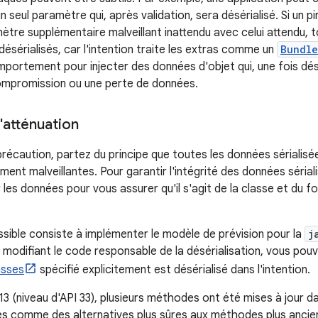
n seul paramètre qui, après validation, sera désérialisé. Si un p
tre supplémentaire malveillant inattendu avec celui attendu, 
désérialisés, car l'intention traite les extras comme un
Bundle
mportement pour injecter des données d'objet qui, une fois dés
ompromission ou une perte de données.
'atténuation
récaution, partez du principe que toutes les données sérialis
ment malveillantes. Pour garantir l'intégrité des données séria
r les données pour vous assurer qu'il s'agit de la classe et du
ssible consiste à implémenter le modèle de prévision pour la
j
n modifiant le code responsable de la désérialisation, vous po
asses
spécifié explicitement est désérialisé dans l'intention.
13 (niveau d'API 33), plusieurs méthodes ont été mises à jour d
es comme des alternatives plus sûres aux méthodes plus anci