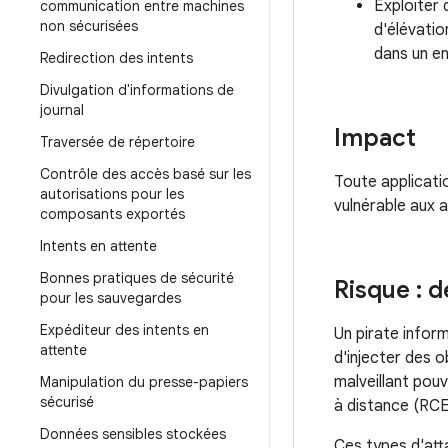
Exploiter 
communication entre machines
non sécurisées
d'élévatio
dans un en
Redirection des intents
Divulgation d'informations de
journal
Impact
Traversée de répertoire
Contrôle des accès basé sur les
Toute applicati
autorisations pour les
vulnérable aux 
composants exportés
Intents en attente
Bonnes pratiques de sécurité
Risque : 
pour les sauvegardes
Expéditeur des intents en
Un pirate inform
attente
d'injecter des o
malveillant pouv
Manipulation du presse-papiers
sécurisé
à distance (RCE
Données sensibles stockées
Ces types d'att