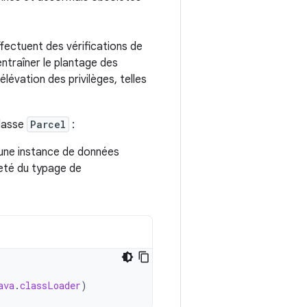
ffectuent des vérifications de
entraîner le plantage des
lévation des privilèges, telles
classe
Parcel
:
une instance de données
eté du typage de
ava
.
classLoader
)