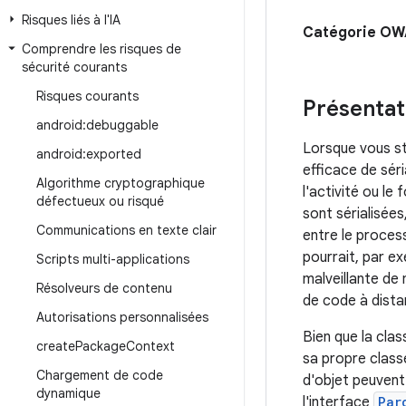
Risques liés à l'IA
Catégorie O
Comprendre les risques de
sécurité courants
Risques courants
Présentat
android:debuggable
Lorsque vous st
android:exported
efficace de séri
Algorithme cryptographique
l'activité ou le
défectueux ou risqué
sont sérialisées
Communications en texte clair
entre le process
pourrait, par ex
Scripts multi-applications
malveillante de 
Résolveurs de contenu
de code à dista
Autorisations personnalisées
Bien que la cla
create
Package
Context
sa propre class
Chargement de code
d'objet peuvent
dynamique
l'interface
Par