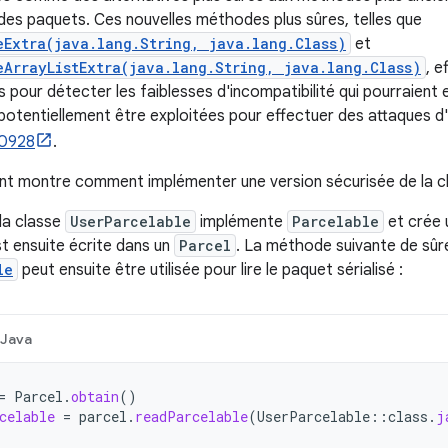
 des paquets. Ces nouvelles méthodes plus sûres, telles que
eExtra(java.lang.String, java.lang.Class)
et
eArrayListExtra(java.lang.String, java.lang.Class)
, e
 pour détecter les faiblesses d'incompatibilité qui pourraient 
potentiellement être exploitées pour effectuer des attaques d'é
0928
.
ant montre comment implémenter une version sécurisée de la 
la classe
UserParcelable
implémente
Parcelable
et crée 
est ensuite écrite dans un
Parcel
. La méthode suivante de sûr
le
peut ensuite être utilisée pour lire le paquet sérialisé :
Java
=
Parcel
.
obtain
()
celable
=
parcel
.
readParcelable
(
UserParcelable
::
class
.
j