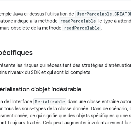
emple Java ci-dessus l'utilisation de
UserParcelable.CREATO
atoire indique à la méthode
readParcelable
le type à atten
ormais obsolète de la méthode
readParcelable
.
pécifiques
résente les risques qui nécessitent des stratégies d'atténuatio
ins niveaux du SDK et qui sont ici complets.
érialisation d'objet indésirable
n de l'interface
Serializable
dans une classe entraîne aut
par tous les sous-types de la classe donnée. Dans ce scénario, 
usmentionnée, ce qui signifie que des objets spécifiques qui ne
ront toujours traités. Cela peut augmenter involontairement la 