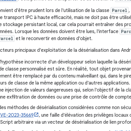
nvient d'être prudent lors de l'utilisation de la classe
Parcel
,
 transport IPC à haute efficacité, mais ne doit pas être utili
le stockage persistant local, car cela pourrait entraîner des p
nnées. Lorsque les données doivent être lues, l'interface
Par
Parcel
et le reconvertir en données d'objet.
vecteurs principaux d'exploitation de la désérialisation dans Andr
l'hypothèse incorrecte d'un développeur selon laquelle la désér
de classe personnalisé est sûre. En réalité, tout objet provena
ement être remplacé par du contenu malveillant qui, dans le pir
urs de classe de la même application ou d'autres applications.
e injection de valeurs dangereuses qui, selon l'objectif de la cl
ne exfiltration de données ou une prise de contrôle de compte
 des méthodes de désérialisation considérées comme non sécu
VE-2023-35669
, une faille d'élévation des privilèges locaux 
cript arbitraire via un vecteur de désérialisation de lien profo