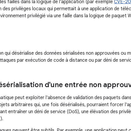
des failles dans la logique de l'application (par exemple
CVE-20
n des privilèges locaux qui permettait à une application de tél
vironnement privilégié via une faille dans la logique de paquet
on qui désérialise des données sérialisées non approuvées ou ma
attaques par exécution de code à distance ou par déni de servi
désérialisation d'une entrée non approu
atique peut exploiter l'absence de validation des paquets dans l
bjets arbitraires qui, une fois désérialisés, pourraient forcer l
ant entraîner un déni de service (DoS), une élévation des privi
).
aques peuvent être subtils. Par exemple, une application peut c