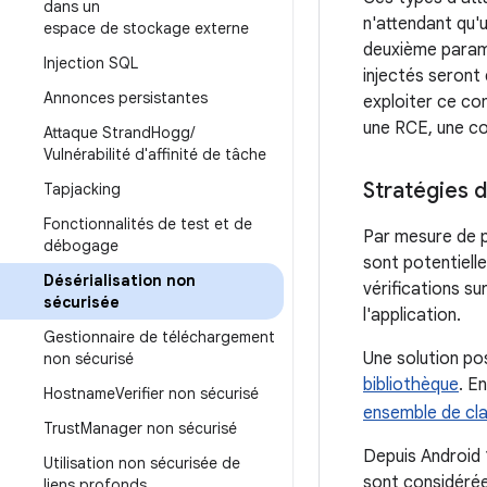
dans un
n'attendant qu'u
espace de stockage externe
deuxième paramè
Injection SQL
injectés seront 
Annonces persistantes
exploiter ce co
une RCE, une c
Attaque Strand
Hogg
/
Vulnérabilité d'affinité de tâche
Stratégies d
Tapjacking
Fonctionnalités de test et de
Par mesure de p
débogage
sont potentielle
Désérialisation non
vérifications su
sécurisée
l'application.
Gestionnaire de téléchargement
Une solution po
non sécurisé
bibliothèque
. E
Hostname
Verifier non sécurisé
ensemble de cl
Trust
Manager non sécurisé
Depuis Android 
Utilisation non sécurisée de
sont considéré
liens profonds