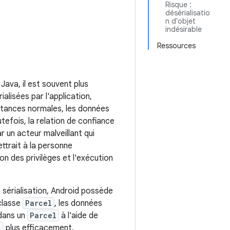
Risque :
désérialisatio
n d'objet
indésirable
Ressources
ava, il est souvent plus
alisées par l'application,
onstances normales, les données
utefois, la relation de confiance
r un acteur malveillant qui
ettrait à la personne
on des privilèges et l'exécution
sérialisation, Android possède
 classe
Parcel
, les données
 dans un
Parcel
à l'aide de
l
plus efficacement.