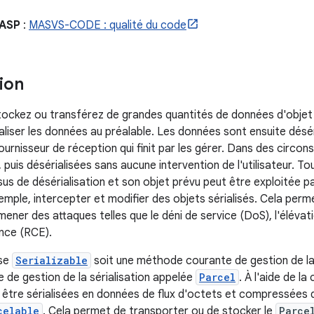
WASP
:
MASVS-CODE : qualité du code
ion
ockez ou transférez de grandes quantités de données d'objet J
aliser les données au préalable. Les données sont ensuite déséri
 fournisseur de réception qui finit par les gérer. Dans des circ
, puis désérialisées sans aucune intervention de l'utilisateur. To
us de désérialisation et son objet prévu peut être exploitée pa
emple, intercepter et modifier des objets sérialisés. Cela perm
mener des attaques telles que le déni de service (DoS), l'élévati
nce (RCE).
sse
Serializable
soit une méthode courante de gestion de la 
e de gestion de la sérialisation appelée
Parcel
. À l'aide de la
 être sérialisées en données de flux d'octets et compressées
celable
. Cela permet de transporter ou de stocker le
Parce