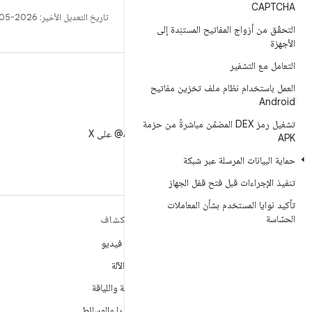
CAPTCHA
تاريخ التعديل الأخير: 2026-05-12 (حسب التوقيت العالمي المتفَّق عليه)
التحقّق من أزواج المفاتيح المستنِدة إلى
الأجهزة
التعامل مع التشفير
العمل باستخدام نظام ملف تخزين مفاتيح
Android
X
تشغيل رمز DEX المضمّن مباشرةً من حزمة
متابعة AndroidDev@ على X
APK
حماية البيانات المرسلة عبر شبكة
تنفيذ الإجراءات قبل فتح قفل الجهاز
تأكيد نوايا المستخدم بشأن المعاملات
الحسّاسة
مزيد من المعلومات حول نظام
استكشاف
التشغيل ANDROID
ألعاب فيديو
Android
تعلُم الآلة
Android for Enterprise
الصحة واللياقة
الأمان
الكاميرا والوسائط