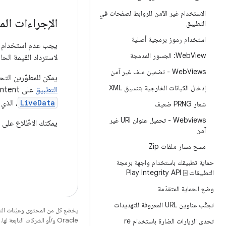
الاستخدام غير الآمن للروابط لصفحات في
الإجراءات الم
التطبيق
استخدام رموز برمجية أصلية
يجب عدم استخدام عمل
View: الجسور المدمجة
Web
لاسترداد القيمة الح
Views - تضمين ملف غير آمن
Web
يمكن للمطوّرين التح
إدخال الكيانات الخارجية بتنسيق XML
التطبيق
على Intent. بالإضافة إلى ذلك، إذا لم يكن من الضروري إرسال عملية بث إلى مكوّنات خارج أحد التطبيقات، استخدِم
LiveData
، الذي 
شعار PRNG ضعيف
Webviews - تحميل عنوان URI غير
يمكنك الاطّلاع على
آمن
مسح مسار ملفات Zip
حماية تطبيقك باستخدام واجهة برمجة
التطبيقات Play Integrity API ⍈
وضع الحماية المتقدّمة
تجنُّب عناوين URL المعروفة للتهديدات
يخضع كل من المحتوى وعيّنات الت
Oracle و/أو الشركات التابعة لها.
تحدى الزيارات الضارة باستخدام re