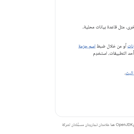
خرى، مثل قاعدة بيانات محلية،
نات
أو من خلال ضبط
اسم حزمة
البث
.
. إنّ Java وOpenJDK هما علامتان تجاريتان مسجَّلتان لشركة