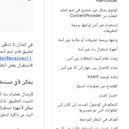
File
Provider
الوثوق بشكل غير صحيح في اسم الملف
المقدَّم من Content
Provider
استخدام غير آمن لواجهة برمجة
التطبيقات
واجهة برمجة تطبيقات أو مكتبة غير آمنة
في المثال، لا تتلقّى عناصر Intent إلا أجهزة ال
أجهزة استقبال بث غير آمنة
تطبيق فلتر اسم الحزمة عند إعادة بثّ Intent من ذاكرة التخزين 
terReceiver()
إعداد نظام أسماء النطاقات غير آمن
الاستقبال بغض النظر
إعداد الاتصال بين جهاز إلى آلة غير آمن
إعادة توجيه intent
يمكن لأيّ مستخد
الإفصاح عن معلومات السجلّ
لإرسال عمليات بث ثاب
اجتياز المسار
التحكم في الوصول المستند إلى الإذن إلى
يمكن لأجهزة استقبال
المكوّنات التي تم تصديرها
البث من ذاكرة التخزين
أهداف في انتظار المراجعة
أفضل الممارسات المتعلقة بالأمان في النُسخ