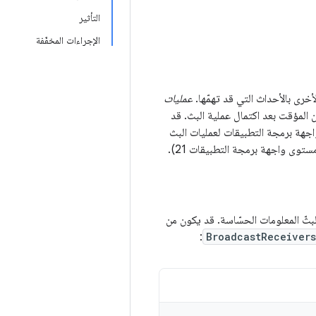
التأثير
الإجراءات المخفّفة
عمليات
Intent المُرسَلة في ذاكرة التخزين المؤقت بعد اكتمال عملية البث. قد
ف، تعاني واجهة برمجة التطبيقات لعمليات البث
 لبثّ المعلومات الحسّاسة. قد يكون من
:
BroadcastReceivers