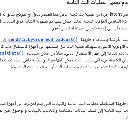
م تعديل عمليات البث الثابتة
عندما يكون أحد عناصر Intent جزءًا من عملية بث ثابتة، يحلّ هذا العنصر محلّ أيّ نموذج 
عد ذلك إلى إعادة بثّه إلى أجهزة استقبال أخرى.
بث المُرسَلة باستخدام طريقة
sendStickyOrderedBroadcast()
إلى 
 الأولوية الأعلى باستهلاك عملية البث قبل تسليمها إلى أجهزة الاستقبال ذات الأو
ه نشر نتيجة إلى جهاز الاستقبال التالي، مثلاً من خلال استدعاء
sultData()
بال اللاحقة من تلقّي عملية البث. يمكن للمهاجم الذي يمكنه تلقّي عمليات بث ث
ية عالية للتلاعب ببيانات نتيجة عملية البث أو إيقاف عمليات البث تمامًا.
ريقة استخدام عمليات البث الثابتة والبيانات التي يتم تمريرها إلى أجهزة است
 البث الثابتة إلى كشف البيانات الحسّاسة والتلاعب بالبيانات والوصول غير ال
.