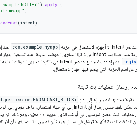
.example.NOTIFY"
).
apply
{
ple.myapp"
)
roadcast
(
intent
)
استقبال في حزمة
com.example.myapp
عند إر
المؤقت الثابتة. عند تسجيل جهاز استقبال باستخدام طريقة
regis
، تتم إعادة بثّ جميع عناصر Intent في ذاكرة التخزين
 عن اسم الحزمة التي يقيم فيها جهاز الاستقبال.
م إرسال عمليات بث ثابتة
تة، لا يحتاج التطبيق إلا إلى إذن
d.permission.BROADCAST_STICKY
تثبيت التطبيق. لذلك، يمكن للمهاجمين إرسال أيّ Intent إلى أيّ جهاز است
 عمليات البث حصر المُرسِلين في أولئك الذين لديهم إذن معيّن. ومع ذلك، لن يتم
 المؤقت الثابتة لأنّها لا تُرسَل في سياق هوية أيّ تطبيق ولا يتم بثّها بأيّ أذونا