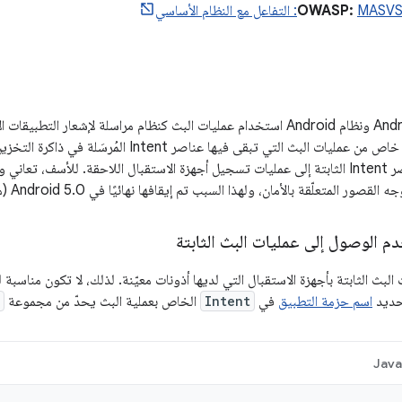
النظام الأساسي
هي نوع خاص من عمليات البث التي تبقى فيها عناصر 
يعيد النظام بثّ عناصر Intent الثابتة إلى عمليات تسجيل أجهزة الاستقبال اللاحقة. للأس
متعلّقة بالأمان، ولهذا السبب تم إيقافها نهائيًا في Android 5.0 (مستوى واجهة برمجة التطبيقات 21).
م الوصول إلى عمليات البث الثابتة
لبث الثابتة بأجهزة الاستقبال التي لديها أذونات معيّنة. لذلك، لا تكون مناسبة
تحديد
اسم حزمة التطبيق
في
Intent
الخاص بعملية البث يحدّ من مجموعة
Jav