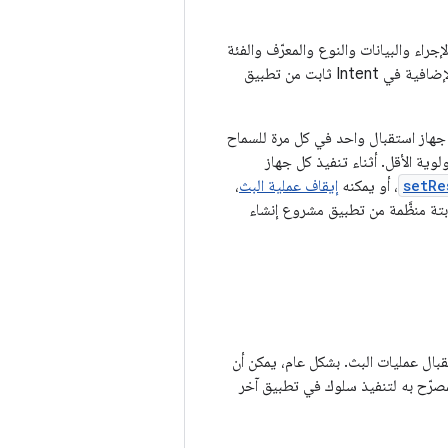
سابق له الإجراء والبيانات والنوع والمعرّف والفئة
والفئات نفسها في ذاكرة التخزين المؤقت الثابتة. لذلك، يمكن للمهاجم بسهولة الكتابة فوق البيانات الإضافية في Intent ثابت من تطبيق
جهاز استقبال واحد في كل مرة للسماح
لوية الأقل. أثناء تنفيذ كل جهاز
setRe
، أو يمكنه
إيقاف عملية البث
،
ابتة منظَّمة من تطبيق مشروع إنشاء
قبال عمليات البث. بشكل عام، يمكن أن
مصرّح به لتنفيذ سلوك في تطبيق آخر