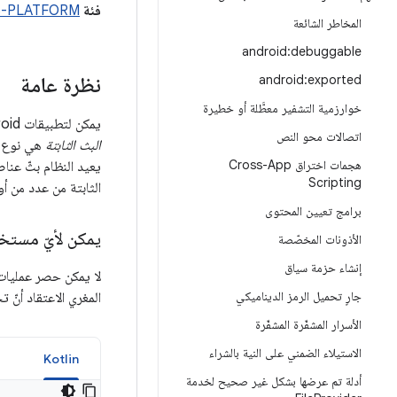
فئة OWASP:
MASVS-PLATFORM: التفاعل مع 
المخاطر الشائعة
android:debuggable
android:exported
نظرة عامة
خوارزمية التشفير معطَّلة أو خطيرة
يمكن لتطبيقات Android ونظام Android استخدام عمليات البث كنظام مراسلة لإشعار التطبيقات الأخرى بالأحداث التي قد تهمّها.
اتصالات محو النص
البث الثابتة
هجمات اختراق Cross-App
Scripting
الثابتة من عدد من أوجه القصور ال
برامج تعيين المحتوى
يمكن لأيّ مستخد
الأذونات المخصّصة
إنشاء حزمة سياق
لا يمكن حصر عمليات ا
جارٍ تحميل الرمز الديناميكي
المغري الاعتقاد أنّ 
الأسرار المشفّرة المشفّرة
الاستيلاء الضمني على النية بالشراء
a
Kotlin
أدلة تم عرضها بشكل غير صحيح لخدمة