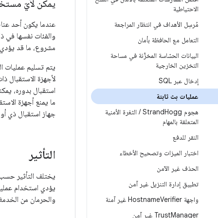
يمكن لأيّ مستخد
الاحتياطية
مُرسِل الأهداف في انتظار المراجعة
التعامل مع الحافظة بأمان
مشروع، ما قد يؤدي ب
البيانات الحسّاسة المخزَّنة في مساحة
التخزين الخارجية
يتم تسليم عمليات ال
لأجهزة الاستقبال ذات
إدخال عبر SQL
استقبال بدوره، يمكن
عمليات بث ثابتة
ما يمنع أجهزة الاستق
هجوم Strand
Hogg
/
الثغرة الأمنية
جهاز استقبال ذي أولو
المتعلقة بالمهام
النقر للدفع
التأثير
اختبار الميزات وتصحيح الأخطاء
الحذف غير الآمن
يختلف التأثير حسب ط
تطبيق إدارة التنزيل غير آمن
يؤدي استخدام عمليات
والحرمان من الخدمة
واجهة Hostname
Verifier غير آمنة
Manager غير آمن
Trust