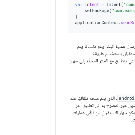
val
intent
=
Intent
(
"com
setPackage
(
"com.exam
}
applicationContext
.
sendB
سال عملية البث. ومع ذلك، لا يتم
 المؤقت الثابتة التي تتطابق مع الفلتر المحدّد إلى جهاز
androi
، الذي يتم منحه تلقائيًا عند
قبال، ما قد يؤدي إلى الوصول غير المصرّح به إلى تطبيق آخر.
كّن جهاز الاستقبال من تلقّي عمليات
ت.