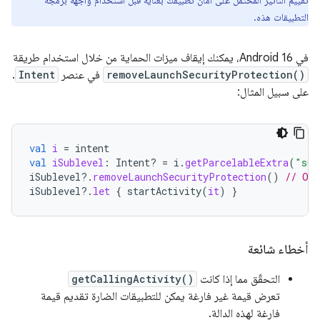
تقييم التأثير المحتمل على أمان تطبيقك بعناية قبل استخدام واجهة برمجة
التطبيقات هذه.
في Android 16، يمكنك إيقاف ميزات الحماية من خلال استخدام طريقة
removeLaunchSecurityProtection()
في عنصر
Intent
.
على سبيل المثال:
val
i
=
intent
val
iSublevel
:
Intent? 
=
i
.
getParcelableExtra
(
"sub
iSublevel
?.
removeLaunchSecurityProtection
()
// Opt
iSublevel
?.
let
{
startActivity
(
it
)
}
أخطاء شائعة
التحقّق مما إذا كانت
getCallingActivity()
تعرض قيمة غير فارغة يمكن للتطبيقات الضارة تقديم قيمة
فارغة لهذه الدالة.