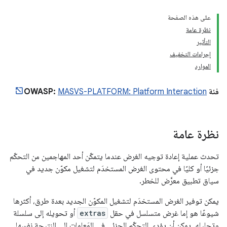
على هذه الصفحة
نظرة عامة
التأثير
إجراءات التخفيف
الموارد
فئة OWASP:
MASVS-PLATFORM: Platform Interaction
نظرة عامة
تحدث عملية إعادة توجيه الغرض عندما يتمكّن أحد المهاجمين من التحكّم
جزئيًا أو كليًا في محتوى الغرض المستخدَم لتشغيل مكوّن جديد في
سياق تطبيق معرَّض للخطر.
يمكن توفير الغرض المستخدَم لتشغيل المكوّن الجديد بعدة طرق، أكثرها
شيوعًا هو إما غرض متسلسل في حقل
extras
أو تحويله إلى سلسلة
وتحليله. يمكن أن يؤدي التحكّم الجزئي في المَعلمات إلى النتيجة نفسها.