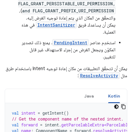
FLAG_GRANT_PERSISTABLE_URI_PERMISSION,
)،
and FLAG_GRANT_PREFIX_URI_PERMISSION
والتحقّق من المكان الذي يتم إعادة توجيه الغرض إليه.
يمكن أن يساعدك فريق
IntentSanitizer
في هذه
العملية.
استخدِم عناصر
PendingIntent
. يمنع ذلك تصدير
المكوّن ويجعل الغرض من إجراء الاستهداف غير قابل
للتغيير.
يمكن أن تتحقّق التطبيقات من مكان إعادة توجيه Intent باستخدام طرق
مثل
ResolveActivity
:
Java
Kotlin
val
intent
=
getIntent
()
// Get the component name of the nested intent.
val
forward
=
intent
.
getParcelableExtra<Parcelable
val
name
:
ComponentName
=
forward
.
resolveActivity
(