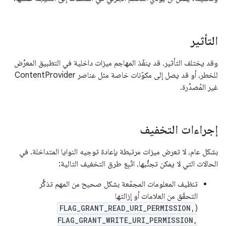
التأثير
وقد يختلف التأثير. قد ينفّذ المهاجم ميزات داخلية في التطبيق المعرَّض
للخطر، أو قد يصل إلى مكوّنات خاصة مثل عناصر ContentProvider
غير المُصدَّرة.
إجراءات التخفيف
بشكل عام، لا تعرض ميزات مرتبطة بإعادة توجيه النوايا المتداخلة. في
الحالات التي لا يمكن تجنُّبها، اتّبِع طرق التخفيف التالية:
تنظيف المعلومات المجمّعة بشكل صحيح من المهم تذكُّر
التحقّق من العلامات أو إزالتها
FLAG_GRANT_READ_URI_PERMISSION,
(
FLAG_GRANT_WRITE_URI_PERMISSION,