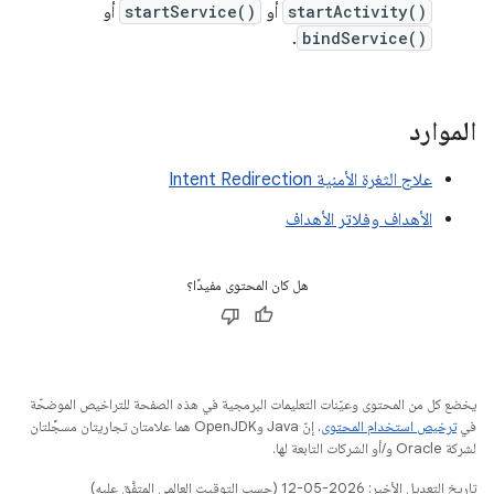
startActivity()
أو
startService()
أو
.
bindService()
الموارد
علاج الثغرة الأمنية Intent Redirection
الأهداف وفلاتر الأهداف
هل كان المحتوى مفيدًا؟
يخضع كل من المحتوى وعيّنات التعليمات البرمجية في هذه الصفحة للتراخيص الموضحّة
في
ترخيص استخدام المحتوى
. إنّ Java وOpenJDK هما علامتان تجاريتان مسجَّلتان
لشركة Oracle و/أو الشركات التابعة لها.
تاريخ التعديل الأخير: 2026-05-12 (حسب التوقيت العالمي المتفَّق عليه)