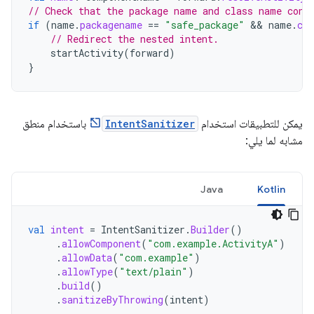
// Check that the package name and class name cont
if
(
name
.
packagename
==
"safe_package"
 && 
name
.
cl
// Redirect the nested intent.
startActivity
(
forward
)
}
يمكن للتطبيقات استخدام
IntentSanitizer
باستخدام منطق
مشابه لما يلي:
Java
Kotlin
val
intent
=
IntentSanitizer
.
Builder
()
.
allowComponent
(
"com.example.ActivityA"
)
.
allowData
(
"com.example"
)
.
allowType
(
"text/plain"
)
.
build
()
.
sanitizeByThrowing
(
intent
)