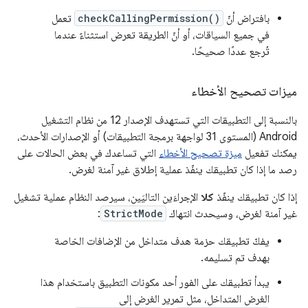
بافتراض أنّ
checkCallingPermission()
تعمل
في جميع السياقات، أو أنّ الطريقة تعرض استثناءً عندما
تُرجع عددًا صحيحًا.
ميزات تصحيح الأخطاء
بالنسبة إلى التطبيقات التي تستهدف الإصدار 12 من نظام التشغيل
Android (المستوى 31 لواجهة برمجة التطبيقات) أو الإصدارات الأحدث،
يمكنك تفعيل
ميزة تصحيح الأخطاء
التي تساعدك في بعض الحالات على
رصد ما إذا كان تطبيقك ينفّذ عملية إطلاق غير آمنة لغرض.
إذا كان تطبيقك ينفّذ
كلا
الإجراءَين التاليَين، سيرصد النظام عملية تشغيل
غير آمنة لغرض، وسيحدث انتهاك
StrictMode
:
يفكّ تطبيقك حزمة هدف متداخل من الإضافات الخاصة
بهدف تم تسليمه.
يبدأ تطبيقك على الفور أحد مكونات التطبيق باستخدام هذا
الغرض المتداخل، مثل تمرير الغرض إلى