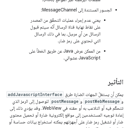
الجسور المستندة إلى MessageChannel:
يعني عدم إجراء عمليات التحقّق من المصدر
على نقاط نهاية قناة الرسائل أنّه سيتم قبول
الرسائل من أي مرسِل، بما في ذلك الرسائل
التي تحتوي على رمز ضار.
من الممكن عرض Java عن طريق الخطأ على
JavaScript عشوائي.
التأثير
يمكن أن يستغلّ الجهات الضارة طرق
addJavascriptInterface
و
postWebMessage
و
postMessage
للوصول إلى الرمز الذي
تتحكّم فيه أو التلاعب به أو حقنه في WebView. وقد يؤدي ذلك إلى
إعادة توجيه المستخدمين إلى مواقع إلكترونية ضارة أو تحميل محتوى
ضار أو تشغيل رمز ضار على أجهزتهم يمكنه استخراج بيانات حساسة أو