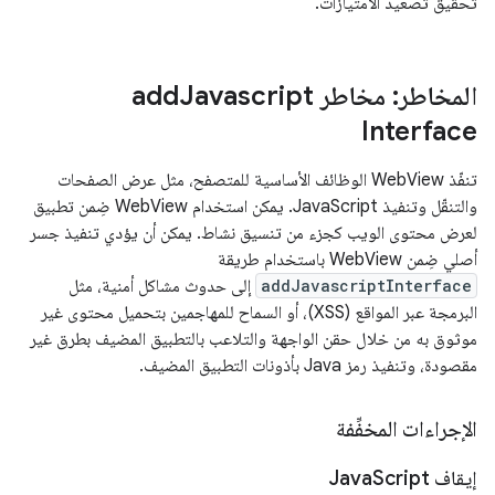
تحقيق تصعيد الامتيازات.
المخاطر: مخاطر add
Javascript
Interface
تنفّذ WebView الوظائف الأساسية للمتصفح، مثل عرض الصفحات
والتنقّل وتنفيذ JavaScript. يمكن استخدام WebView ضِمن تطبيق
لعرض محتوى الويب كجزء من تنسيق نشاط. يمكن أن يؤدي تنفيذ جسر
أصلي ضِمن WebView باستخدام طريقة
addJavascriptInterface
إلى حدوث مشاكل أمنية، مثل
البرمجة عبر المواقع (XSS)، أو السماح للمهاجمين بتحميل محتوى غير
موثوق به من خلال حقن الواجهة والتلاعب بالتطبيق المضيف بطرق غير
مقصودة، وتنفيذ رمز Java بأذونات التطبيق المضيف.
الإجراءات المخفِّفة
إيقاف Java
Script