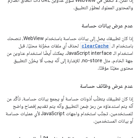
إذا أمكن، لا تحمِّل في WebView سوى عناوين URL ذات النطاق الصارم
والمحتوى المملوك لمطوّر التطبيق.
عدم عرض بيانات حساسة
إذا كان تطبيقك يصل إلى بيانات حساسة باستخدام WebView، ننصحك
باستخدام الـ
clearCache
لحذف أي ملفات مخزّنة محليًا، قبل
استخدام الـ JavaScript interface. يمكنك أيضًا استخدام عناوين من
جهة الخادم، مثل no-store، للإشارة إلى أنّه يجب ألا يخزّن التطبيق
محتوى معيّنًا مؤقتًا.
عدم عرض وظائف حساسة
إذا كان تطبيقك يتطلّب أذونات حساسة أو يجمع بيانات حساسة، تأكَّد من
أنّه يتم استدعاؤه من رمز ضِمن التطبيق وأنّه يتم تقديم إفصاح واضح
للمستخدمين. تجنَّب استخدام واجهات JavaScript لأي عمليات حساسة
أو بيانات المستخدمين.