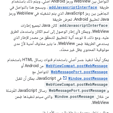
التواصل بين WebView ورمز Android أصلي، ويتم ذلك باستخدام
طريقة
addJavascriptInterface
. ويسمح هذا بالتواصل في
اتجاهَين بين رمز JavaScript الذي يتم تشغيله في WebView ورمز
Java لتطبيق Android. تعرض طريقة
addJavascriptInterface
كائن Java لجميع إطارات
WebView، ويمكن لأي إطار الوصول إلى اسم الكائن واستدعاء الطرق
عليه. ومع ذلك، لا توجد آلية للتطبيق للتحقّق من مصدر الإطار الذي
يستدعي الطريقة ضِمن WebView، ما يثير مخاوف أمنية لأنّ مدى
موثوقية المحتوى يظل غير محدّد.
يمكن أيضًا تنفيذ جسر أصلي باستخدام قنوات رسائل HTML باستخدام
WebViewCompat.postWebMessage
من Android أو
WebMessagePort.postMessage
للتواصل مع
Window.postMessage
في JavaScript. يمكن أن تقبل
WebViewCompat.postWebMessage
و
WebMessagePort.postMessage
رسائل JavaScript المُرسَلة
من خلال
Window.postMessage
والتي سيتم تنفيذها ضِمن
WebView.
هناك مخاطر متعددة مرتبطة بالجسور الأصلية: