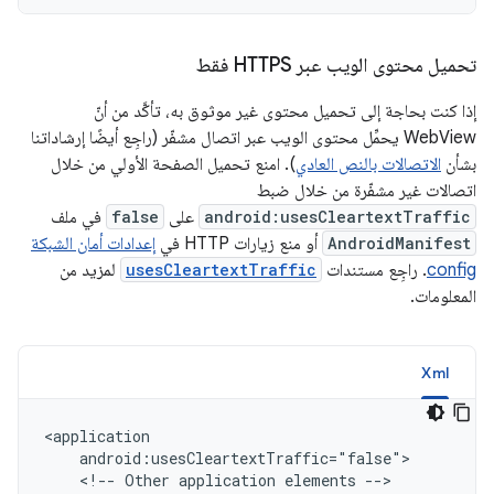
تحميل محتوى الويب عبر HTTPS فقط
إذا كنت بحاجة إلى تحميل محتوى غير موثوق به، تأكَّد من أنّ
WebView يحمِّل محتوى الويب عبر اتصال مشفّر (راجِع أيضًا إرشاداتنا
بشأن
الاتصالات بالنص العادي
). امنع تحميل الصفحة الأولي من خلال
اتصالات غير مشفّرة من خلال ضبط
android:usesCleartextTraffic
على
false
في ملف
AndroidManifest
أو منع زيارات HTTP في
إعدادات أمان الشبكة
config
. راجِع مستندات
usesCleartextTraffic
لمزيد من
المعلومات.
Xml
<!--
Other
application
elements
-->
