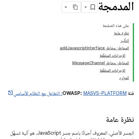
المدمجة
على هذه الصفحة
نظرة عامة
التأثير
المخاطر: مخاطر addJavascriptInterface
الإجراءات المخفِّفة
المخاطر: مخاطر MessageChannel
الإجراءات المخفِّفة
الموارد
فئة OWASP:
MASVS-PLATFORM: التفاعل مع النظام الأساسي
نظرة عامة
الجسر الأصلي، المعروف أحيانًا باسم جسر JavaScript، هو آلية تسهّل