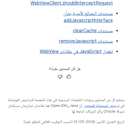
WebViewClient.shouldInterceptRequest
مستندات النصائح الأمنية بشأن
addJavascriptInterface
مستندات clearCache
مستندات removeJavascript
تفعيل JavaScript في مكوّنات WebView
هل كان المحتوى مفيدًا؟
يخضع كل من المحتوى وعيّنات التعليمات البرمجية في هذه الصفحة للتراخيص الموضحّة
في
ترخيص استخدام المحتوى
. إنّ Java وOpenJDK هما علامتان تجاريتان مسجَّلتان
لشركة Oracle و/أو الشركات التابعة لها.
تاريخ التعديل الأخير: 2026-05-12 (حسب التوقيت العالمي المتفَّق عليه)