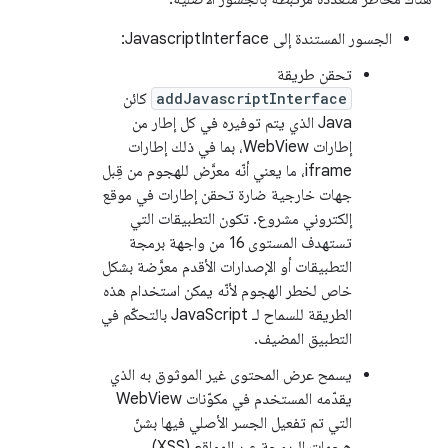
الجسور المستندة إلى JavascriptInterface:
تحقن طريقة
addJavascriptInterface
كائن
Java الذي يتم توفيره في كل إطار من
إطارات WebView، بما في ذلك إطارات
iframe، ما يعني أنّه معرَّض للهجوم من قِبل
جهات خارجية ضارة تحقن إطارات في موقع
إلكتروني مشروع. تكون التطبيقات التي
تستهدف المستوى 16 من واجهة برمجة
التطبيقات أو الإصدارات الأقدم معرَّضة بشكل
خاص لخطر الهجوم لأنّه يمكن استخدام هذه
الطريقة للسماح لـ JavaScript بالتحكّم في
التطبيق المضيف.
يسمح عرض المحتوى غير الموثوق به الذي
يقدّمه المستخدم في مكوّنات WebView
التي تم تفعيل الجسر الأصلي فيها بشنّ
هجمات البرمجة عبر المواقع (XSS).