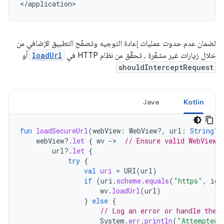
لضمان عدم حدوث عمليات إعادة التوجيه وتصفّح التطبيق الإضافي من
خلال زيارات غير مشفّرة ، تحقَّق من نظام HTTP في
loadUrl
أو
shouldInterceptRequest
Java
Kotlin
fun
loadSecureUrl
(
webView
:
WebView?,
url
:
String?
)
webView
?.
let
{
wv
-
>
// Ensure valid WebView 
url
?.
let
{
try
{
val
uri
=
URI
(
url
)
if
(
uri
.
scheme
.
equals
(
"https"
,
ign
wv
.
loadUrl
(
url
)
}
else
{
// Log an error or handle the 
System
.
err
.
println
(
"Attempted 