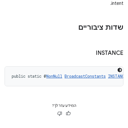
intent.
שדות ציבוריים
INSTANCE
public static @
NonNull
BroadcastConstants
INSTANCE
המידע עזר לך?