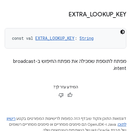
EXTRA
_
LOOKUP
_
KEY
const val 
EXTRA_LOOKUP_KEY
: 
String
מפתח לתוספת שמכילה את מפתח החיפוש ב-broadcast
intent.
המידע עזר לך?
דוגמאות התוכן והקוד שבדף הזה כפופות לרישיונות המפורטים בקטע
רישיון
לתוכן
.‏ Java ו-OpenJDK הם סימנים מסחריים או סימנים מסחריים רשומים
של חברת Oracle ו/או של השותפים העצמאיים שלה.