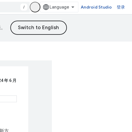
/
Android Studio
登录
误。