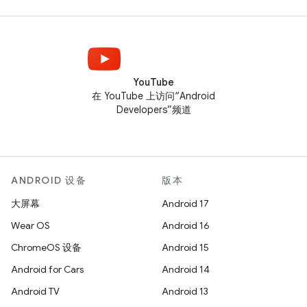
YouTube
在 YouTube 上访问“Android
Developers”频道
ANDROID 设备
版本
大屏幕
Android 17
Wear OS
Android 16
ChromeOS 设备
Android 15
Android for Cars
Android 14
Android TV
Android 13