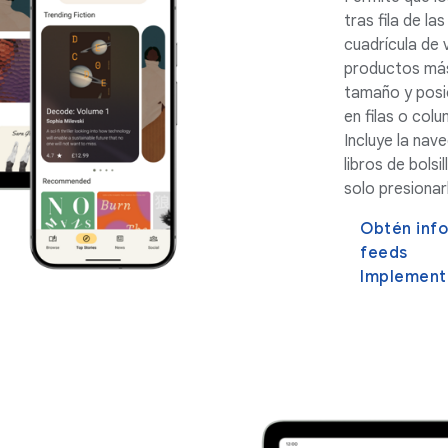
tras fila de l
cuadrícula de 
productos más
tamaño y posic
en filas o colu
Incluye la nav
libros de bols
solo presionar
Obtén info
feeds
Implementa