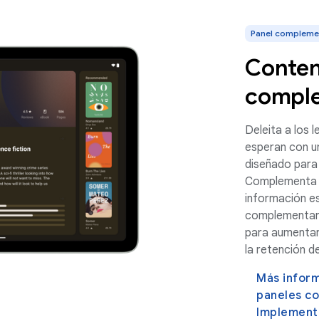
Panel compleme
Conten
comple
Deleita a los 
esperan con un
diseñado para
Complementa e
información es
complementari
para aumentar 
la retención de
Más inform
paneles c
Implementa