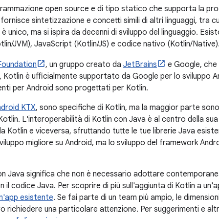
rogrammazione open source e di tipo statico che supporta la p
 fornisce sintetizzazione e concetti simili di altri linguaggi, tra 
on è unico, ma si ispira da decenni di sviluppo del linguaggio. Esis
n/JVM), JavaScript (Kotlin/JS) e codice nativo (Kotlin/Native)
 Foundation
, un gruppo creato da
JetBrains
e Google, che h
, Kotlin è ufficialmente supportato da Google per lo sviluppo A
ti per Android sono progettati per Kotlin.
ndroid KTX
, sono specifiche di Kotlin, ma la maggior parte son
lin. L'interoperabilità di Kotlin con Java è al centro della sua
Kotlin e viceversa, sfruttando tutte le tue librerie Java esistent
sviluppo migliore su Android, ma lo sviluppo del framework Andr
n con Java significa che non è necessario adottare contemporan
n il codice Java. Per scoprire di più sull'aggiunta di Kotlin a un'
un'app esistente
. Se fai parte di un team più ampio, le dimension
richiedere una particolare attenzione. Per suggerimenti e altr