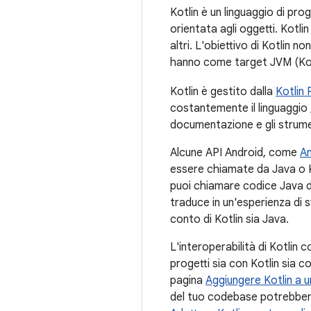
Kotlin è un linguaggio di p
orientata agli oggetti. Kotlin
altri. L'obiettivo di Kotlin n
hanno come target JVM (Kotli
Kotlin è gestito dalla
Kotlin
costantemente il linguaggio 
documentazione e gli strumen
Alcune API Android, come
A
essere chiamate da Java o Kot
puoi chiamare codice Java da 
traduce in un'esperienza di 
conto di Kotlin sia Java.
L'interoperabilità di Kotli
progetti sia con Kotlin sia co
pagina
Aggiungere Kotlin a 
del tuo codebase potrebbero 