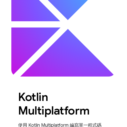
Kotlin
Multiplatform
使用 Kotlin Multiplatform 編寫單一程式碼