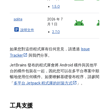
1.5.0
sqlite
2026 年 7
月 1 日
article
說明文件
2.7.0
如果您對這些程式庫有任何意見，請透過
Issue
Tracker
與我們分享。
JetBrains 發布的程式庫會將 Android 構件與其他平
台的構件包裝在一起，因此您可以在多平台專案中順
暢地使用任何構件。如要瞭解基礎發布程序，請參閱
「
多平台 Jetpack 程式庫的封裝方式
」。
工具支援