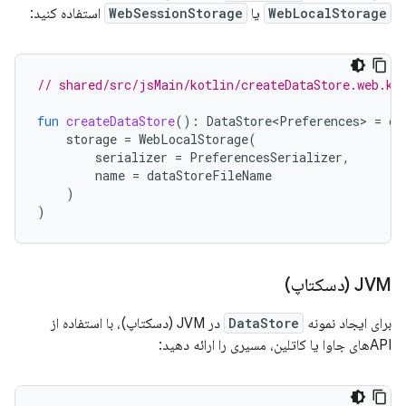
WebLocalStorage
یا
WebSessionStorage
استفاده کنید:
// shared/src/jsMain/kotlin/createDataStore.web.kt
fun
createDataStore
():
DataStore<Preferences>
=
cr
storage
=
WebLocalStorage
(
serializer
=
PreferencesSerializer
,
name
=
dataStoreFileName
)
)
JVM (دسکتاپ)
برای ایجاد نمونه
DataStore
در JVM (دسکتاپ)، با استفاده از
APIهای جاوا یا کاتلین، مسیری را ارائه دهید: