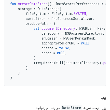
fun
createDataStore
():
DataStore<Preferences>
=
cr
storage
=
OkioStorage
(
fileSystem
=
FileSystem
.
SYSTEM
,
serializer
=
PreferencesSerializer
,
producePath
=
{
val
documentDirectory
:
NSURL? 
=
NSFile
directory
=
NSDocumentDirectory
,
inDomain
=
NSUserDomainMask
,
appropriateForURL
=
null
,
create
=
false
,
error
=
null
,
)
(
requireNotNull
(
documentDirectory
).
pat
}
)
)
وب
برای ایجاد نمونه
DataStore
در وب، می‌توانید