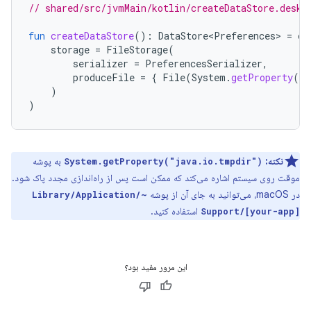
// shared/src/jvmMain/kotlin/createDataStore.deskt
fun
createDataStore
():
DataStore<Preferences>
=
cr
storage
=
FileStorage
(
serializer
=
PreferencesSerializer
,
produceFile
=
{
File
(
System
.
getProperty
(
"j
)
)
نکته:
به پوشه
System.getProperty("java.io.tmpdir")
موقت روی سیستم اشاره می‌کند که ممکن است پس از راه‌اندازی مجدد پاک شود.
در macOS، می‌توانید به جای آن از پوشه
~/Library/Application
استفاده کنید.
Support/[your-app]
این مرور مفید بود؟