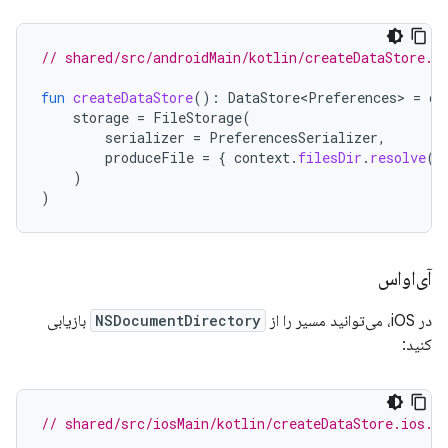
// shared/src/androidMain/kotlin/createDataStore.a
fun
createDataStore
():
DataStore<Preferences>
=
cr
storage
=
FileStorage
(
serializer
=
PreferencesSerializer
,
produceFile
=
{
context
.
filesDir
.
resolve
(
d
)
)
آی‌او‌اس
در iOS، می‌توانید مسیر را از
NSDocumentDirectory
بازیابی
کنید:
// shared/src/iosMain/kotlin/createDataStore.ios.k