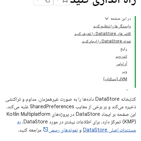
در این صفحه
وابستگی‌ها را تنظیم کنید
کلاس‌های DataStore را تعریف کنید
نمونه DataStore را ایجاد کنید
رایج
اندروید
آی‌او‌اس
وب
JVM (دسکتاپ)
کتابخانه DataStore داده‌ها را به صورت غیرهمزمان، مداوم و تراکنشی
ذخیره می‌کند و بر برخی از معایب SharedPreferences غلبه می‌کند.
این صفحه بر ایجاد DataStore در پروژه‌های Kotlin Multiplatform
(KMP) تمرکز دارد. برای اطلاعات بیشتر در مورد DataStore،
به
مستندات اصلی DataStore
و
نمونه‌های رسمی
مراجعه کنید.