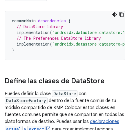
commonMain
.
dependencies
{
// DataStore library
implementation
(
"androidx.datastore:datastore:1.2
// The Preferences DataStore library
implementation
(
"androidx.datastore:datastore-pre
}
Define las clases de Data
Store
Puedes definir la clase
DataStore
con
DataStoreFactory
dentro de la fuente común de tu
módulo compartido de KMP. Colocar estas clases en
fuentes comunes permite que se compartan en todas las
plataformas de destino. Puedes usar las
declaraciones
actual
y
expect
para crear implementaciones