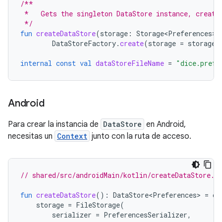
/**
 *   Gets the singleton DataStore instance, creati
 */
fun
createDataStore
(
storage
:
Storage<Preferences>
)
DataStoreFactory
.
create
(
storage
=
storage
)
internal
const
val
dataStoreFileName
=
"dice.prefe
Android
Para crear la instancia de
DataStore
en Android,
necesitas un
Context
junto con la ruta de acceso.
// shared/src/androidMain/kotlin/createDataStore.a
fun
createDataStore
():
DataStore<Preferences>
=
cr
storage
=
FileStorage
(
serializer
=
PreferencesSerializer
,