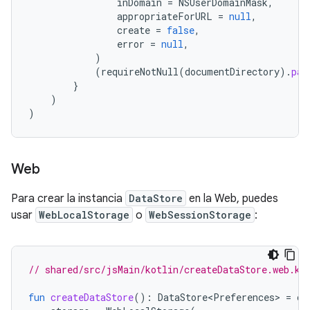
inDomain
=
NSUserDomainMask
,
appropriateForURL
=
null
,
create
=
false
,
error
=
null
,
)
(
requireNotNull
(
documentDirectory
).
pat
}
)
)
Web
Para crear la instancia
DataStore
en la Web, puedes
usar
WebLocalStorage
o
WebSessionStorage
:
// shared/src/jsMain/kotlin/createDataStore.web.kt
fun
createDataStore
():
DataStore<Preferences>
=
cr