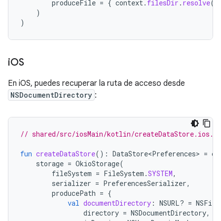
produceFile
=
{
context
.
filesDir
.
resolve
(
d
)
)
i
OS
En iOS, puedes recuperar la ruta de acceso desde
NSDocumentDirectory
:
// shared/src/iosMain/kotlin/createDataStore.ios.k
fun
createDataStore
():
DataStore<Preferences>
=
cr
storage
=
OkioStorage
(
fileSystem
=
FileSystem
.
SYSTEM
,
serializer
=
PreferencesSerializer
,
producePath
=
{
val
documentDirectory
:
NSURL? 
=
NSFile
directory
=
NSDocumentDirectory
,