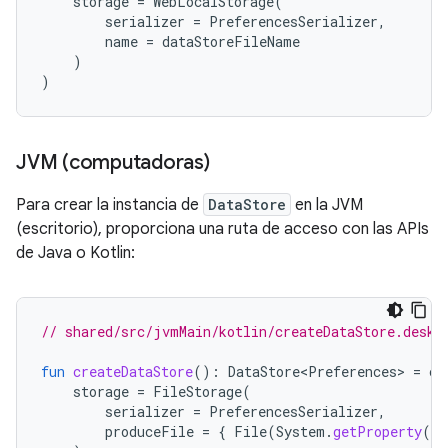
storage
=
WebLocalStorage
(
serializer
=
PreferencesSerializer
,
name
=
dataStoreFileName
)
)
JVM (computadoras)
Para crear la instancia de
DataStore
en la JVM
(escritorio), proporciona una ruta de acceso con las APIs
de Java o Kotlin:
// shared/src/jvmMain/kotlin/createDataStore.deskt
fun
createDataStore
():
DataStore<Preferences>
=
cr
storage
=
FileStorage
(
serializer
=
PreferencesSerializer
,
produceFile
=
{
File
(
System
.
getProperty
(
"j