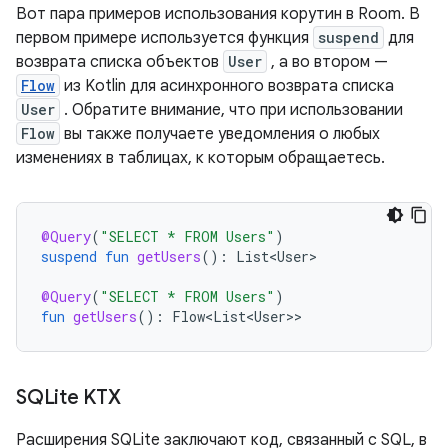
Вот пара примеров использования корутин в Room. В
первом примере используется функция
suspend
для
возврата списка объектов
User
, а во втором —
Flow
из Kotlin для асинхронного возврата списка
User
. Обратите внимание, что при использовании
Flow
вы также получаете уведомления о любых
изменениях в таблицах, к которым обращаетесь.
@Query
(
"SELECT * FROM Users"
)
suspend
fun
getUsers
():
List<User>
@Query
(
"SELECT * FROM Users"
)
fun
getUsers
():
Flow<List<User>
SQLite KTX
Расширения SQLite заключают код, связанный с SQL, в