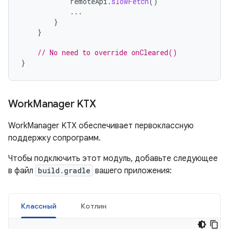
remoteApi
.
slowFetch
()
...
}
}
// No need to override onCleared()
}
Work
Manager KTX
WorkManager KTX обеспечивает первоклассную
поддержку сопрограмм.
Чтобы подключить этот модуль, добавьте следующее
в файл
build.gradle
вашего приложения:
Классный
Котлин