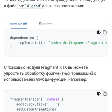
Чтобы подключить этот модуль, добавьте следующее
в файл
build.gradle
вашего приложения:
классный
Котлин
dependencies
{
implementation
"androidx.fragment:fragment-ktx
}
С помощью модуля Fragment KTX вы можете
упростить обработку фрагментных транзакций с
использованием лямбда-функций, например:
fragmentManager
().
commit
{
addToBackStack
(
"..."
)
setCustomAnimations
(