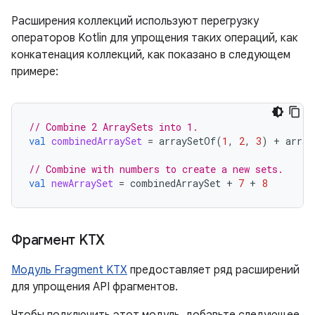
Расширения коллекций используют перегрузку
операторов Kotlin для упрощения таких операций, как
конкатенация коллекций, как показано в следующем
примере:
// Combine 2 ArraySets into 1.
val
combinedArraySet
=
arraySetOf
(
1
,
2
,
3
)
+
array
// Combine with numbers to create a new sets.
val
newArraySet
=
combinedArraySet
+
7
+
8
Фрагмент KTX
Модуль Fragment KTX
предоставляет ряд расширений
для упрощения API фрагментов.