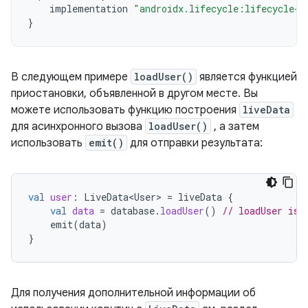
implementation
"androidx.lifecycle:lifecycle-l
}
В следующем примере
loadUser()
является функцией
приостановки, объявленной в другом месте. Вы
можете использовать функцию построения
liveData
для асинхронного вызова
loadUser()
, а затем
использовать
emit()
для отправки результата:
val
user
:
LiveData<User>
=
liveData
{
val
data
=
database
.
loadUser
()
// loadUser is 
emit
(
data
)
}
Для получения дополнительной информации об