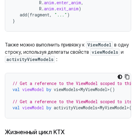
R
.
anim
.
enter_anim
,
R
.
anim
.
exit_anim
)
add
(
fragment
,
"..."
)
}
Также можно выполнить привязку к
ViewModel
в одну
строку, используя делегаты свойств
viewModels
и
activityViewModels
:
// Get a reference to the ViewModel scoped to this
val
viewModel
by
viewModels<MyViewModel>
()
// Get a reference to the ViewModel scoped to its 
val
viewModel
by
activityViewModels<MyViewModel>
()
Жизненный цикл KTX