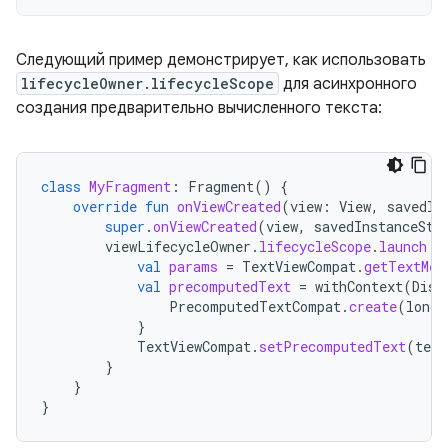
Следующий пример демонстрирует, как использовать
lifecycleOwner.lifecycleScope
для асинхронного
создания предварительно вычисленного текста:
class
MyFragment
:
Fragment
()
{
override
fun
onViewCreated
(
view
:
View
,
savedIn
super
.
onViewCreated
(
view
,
savedInstanceSta
viewLifecycleOwner
.
lifecycleScope
.
launch
{
val
params
=
TextViewCompat
.
getTextMet
val
precomputedText
=
withContext
(
Disp
PrecomputedTextCompat
.
create
(
longT
}
TextViewCompat
.
setPrecomputedText
(
text
}
}
}