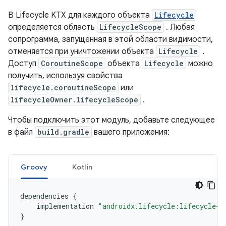
В Lifecycle KTX для каждого объекта
Lifecycle
определяется область
LifecycleScope
. Любая
сопрограмма, запущенная в этой области видимости,
отменяется при уничтожении объекта
Lifecycle
.
Доступ
CoroutineScope
объекта
Lifecycle
можно
получить, используя свойства
lifecycle.coroutineScope
или
lifecycleOwner.lifecycleScope
.
Чтобы подключить этот модуль, добавьте следующее
в файл
build.gradle
вашего приложения:
Groovy
Kotlin
dependencies
{
implementation
"androidx.lifecycle:lifecycle-r
}