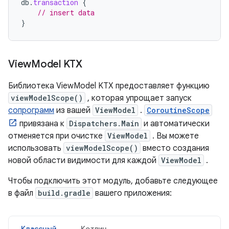
db
.
transaction
{
// insert data
}
View
Model KTX
Библиотека ViewModel KTX предоставляет функцию
viewModelScope()
, которая упрощает запуск
сопрограмм
из вашей
ViewModel
.
CoroutineScope
привязана к
Dispatchers.Main
и автоматически
отменяется при очистке
ViewModel
. Вы можете
использовать
viewModelScope()
вместо создания
новой области видимости для каждой
ViewModel
.
Чтобы подключить этот модуль, добавьте следующее
в файл
build.gradle
вашего приложения:
Классный
Котлин