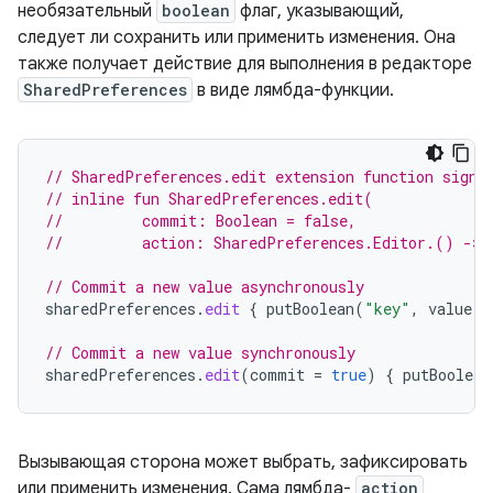
необязательный
boolean
флаг, указывающий,
следует ли сохранить или применить изменения. Она
также получает действие для выполнения в редакторе
SharedPreferences
в виде лямбда-функции.
// SharedPreferences.edit extension function signa
// inline fun SharedPreferences.edit(
//         commit: Boolean = false,
//         action: SharedPreferences.Editor.() -> 
// Commit a new value asynchronously
sharedPreferences
.
edit
{
putBoolean
(
"key"
,
value
)
// Commit a new value synchronously
sharedPreferences
.
edit
(
commit
=
true
)
{
putBoolean
Вызывающая сторона может выбрать, зафиксировать
или применить изменения. Сама лямбда-
action