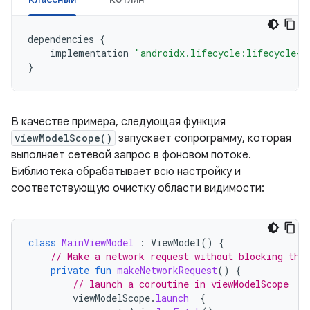
dependencies
{
implementation
"androidx.lifecycle:lifecycle-v
}
В качестве примера, следующая функция
viewModelScope()
запускает сопрограмму, которая
выполняет сетевой запрос в фоновом потоке.
Библиотека обрабатывает всю настройку и
соответствующую очистку области видимости:
class
MainViewModel
:
ViewModel
()
{
// Make a network request without blocking the
private
fun
makeNetworkRequest
()
{
// launch a coroutine in viewModelScope
viewModelScope
.
launch
{