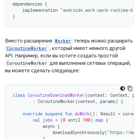
dependencies
{
implementation
"androidx.work:work-runtime-ktx
}
Вместо расширения
Worker
теперь можно расширять
CoroutineWorker
, который имеет немного другой
API. Например, если вы хотите создать простой
CoroutineWorker
для выполнения сетевых операций,
вы можете сделать следующее:
class
CoroutineDownloadWorker
(
context
:
Context
,
pa
:
CoroutineWorker
(
context
,
params
)
{
override
suspend
fun
doWork
():
Result
=
corout
val
jobs
=
(
0
until
100
).
map
{
async
{
downloadSynchronously
(
"https://www
}