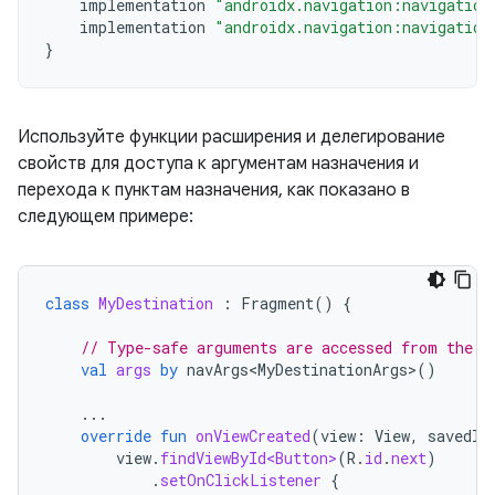
implementation
"androidx.navigation:navigation
implementation
"androidx.navigation:navigation
}
Используйте функции расширения и делегирование
свойств для доступа к аргументам назначения и
перехода к пунктам назначения, как показано в
следующем примере:
class
MyDestination
:
Fragment
()
{
// Type-safe arguments are accessed from the b
val
args
by
navArgs<MyDestinationArgs>
()
...
override
fun
onViewCreated
(
view
:
View
,
savedIn
view
.
findViewById<Button>
(
R
.
id
.
next
)
.
setOnClickListener
{