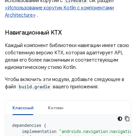
использовании корутин с
LiveData
см. раздел
«Использование корутин Kotlin с компонентами
Architecture»
.
Навигационный KTX
Каждый компонент библиотеки навигации имеет свою
собственную версию KTX, которая адаптирует API,
делая его более лаконичным и соответствующим
идиоматическому стилю Kotlin.
Чтобы включить эти модули, добавьте следующее в
файл
build.gradle
вашего приложения:
Классный
Котлин
dependencies
{
implementation
"androidx.navigation:navigation