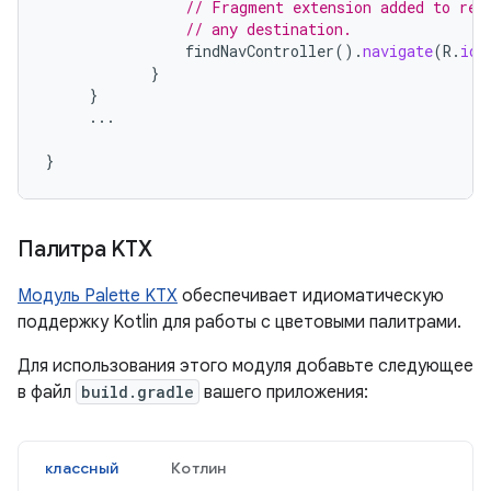
// Fragment extension added to ret
// any destination.
findNavController
().
navigate
(
R
.
id
.
}
}
...
}
Палитра KTX
Модуль Palette KTX
обеспечивает идиоматическую
поддержку Kotlin для работы с цветовыми палитрами.
Для использования этого модуля добавьте следующее
в файл
build.gradle
вашего приложения:
классный
Котлин