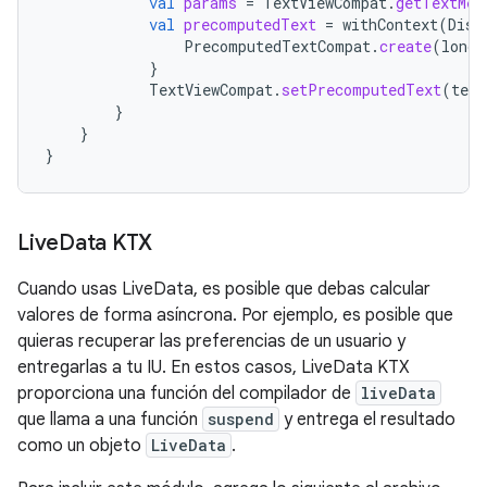
val
params
=
TextViewCompat
.
getTextMet
val
precomputedText
=
withContext
(
Disp
PrecomputedTextCompat
.
create
(
longT
}
TextViewCompat
.
setPrecomputedText
(
text
}
}
}
Live
Data KTX
Cuando usas LiveData, es posible que debas calcular
valores de forma asíncrona. Por ejemplo, es posible que
quieras recuperar las preferencias de un usuario y
entregarlas a tu IU. En estos casos, LiveData KTX
proporciona una función del compilador de
liveData
que llama a una función
suspend
y entrega el resultado
como un objeto
LiveData
.