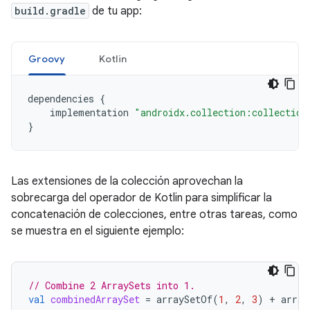
build.gradle
de tu app:
Groovy
Kotlin
dependencies
{
implementation
"androidx.collection:collection
}
Las extensiones de la colección aprovechan la
sobrecarga del operador de Kotlin para simplificar la
concatenación de colecciones, entre otras tareas, como
se muestra en el siguiente ejemplo:
// Combine 2 ArraySets into 1.
val
combinedArraySet
=
arraySetOf
(
1
,
2
,
3
)
+
array