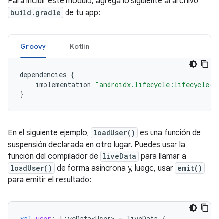
Para incluir este módulo, agrega lo siguiente al archivo
build.gradle
de tu app:
Groovy
Kotlin
dependencies
{
implementation
"androidx.lifecycle:lifecycle-l
}
En el siguiente ejemplo,
loadUser()
es una función de
suspensión declarada en otro lugar. Puedes usar la
función del compilador de
liveData
para llamar a
loadUser()
de forma asíncrona y, luego, usar
emit()
para emitir el resultado:
val
user
:
LiveData<User>
=
liveData
{