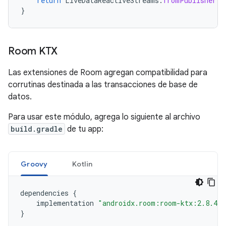
return
LiveDataReactiveStreams
.
fromPublisher
(
u
}
Room KTX
Las extensiones de Room agregan compatibilidad para
corrutinas destinada a las transacciones de base de
datos.
Para usar este módulo, agrega lo siguiente al archivo
build.gradle
de tu app:
Groovy
Kotlin
dependencies
{
implementation
"androidx.room:room-ktx:2.8.4"
}