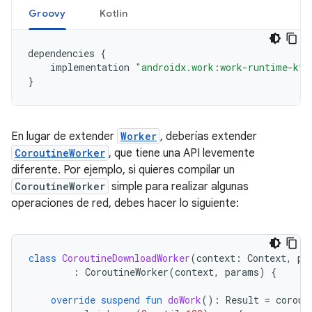
Groovy
Kotlin
dependencies
{
implementation
"androidx.work:work-runtime-ktx
}
En lugar de extender
Worker
, deberías extender
CoroutineWorker
, que tiene una API levemente
diferente. Por ejemplo, si quieres compilar un
CoroutineWorker
simple para realizar algunas
operaciones de red, debes hacer lo siguiente:
class
CoroutineDownloadWorker
(
context
:
Context
,
pa
:
CoroutineWorker
(
context
,
params
)
{
override
suspend
fun
doWork
():
Result
=
corout