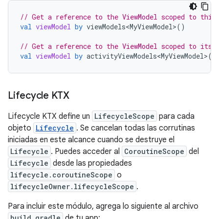
// Get a reference to the ViewModel scoped to this
val
viewModel
by
viewModels<MyViewModel>
()
// Get a reference to the ViewModel scoped to its 
val
viewModel
by
activityViewModels<MyViewModel>
()
Lifecycle KTX
Lifecycle KTX define un
LifecycleScope
para cada
objeto
Lifecycle
. Se cancelan todas las corrutinas
iniciadas en este alcance cuando se destruye el
Lifecycle
. Puedes acceder al
CoroutineScope
del
Lifecycle
desde las propiedades
lifecycle.coroutineScope
o
lifecycleOwner.lifecycleScope
.
Para incluir este módulo, agrega lo siguiente al archivo
build.gradle
de tu app: