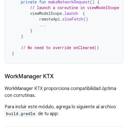
private
fun
makeNetworkRequest
()
{
// launch a coroutine in viewModelScope
viewModelScope
.
launch
{
remoteApi
.
slowFetch
()
...
}
}
// No need to override onCleared()
}
Work
Manager KTX
WorkManager KTX proporciona compatibilidad óptima
con corrutinas.
Para incluir este módulo, agrega lo siguiente al archivo
build.gradle
de tu app: