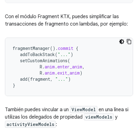
Con el módulo Fragment KTX, puedes simplificar las
transacciones de fragmento con lambdas, por ejemplo:
fragmentManager
().
commit
{
addToBackStack
(
"..."
)
setCustomAnimations
(
R
.
anim
.
enter_anim
,
R
.
anim
.
exit_anim
)
add
(
fragment
,
"..."
)
}
También puedes vincular a un
ViewModel
en una línea si
utilizas los delegados de propiedad
viewModels
y
activityViewModels
: