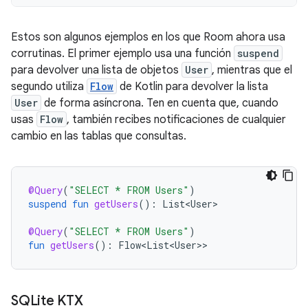
Estos son algunos ejemplos en los que Room ahora usa
corrutinas. El primer ejemplo usa una función
suspend
para devolver una lista de objetos
User
, mientras que el
segundo utiliza
Flow
de Kotlin para devolver la lista
User
de forma asíncrona. Ten en cuenta que, cuando
usas
Flow
, también recibes notificaciones de cualquier
cambio en las tablas que consultas.
@Query
(
"SELECT * FROM Users"
)
suspend
fun
getUsers
():
List<User>
@Query
(
"SELECT * FROM Users"
)
fun
getUsers
():
Flow<List<User>
SQLite KTX