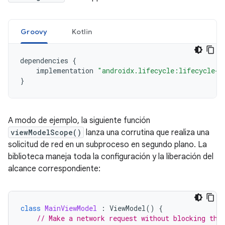
Groovy
Kotlin
dependencies
{
implementation
"androidx.lifecycle:lifecycle-v
}
A modo de ejemplo, la siguiente función
viewModelScope()
lanza una corrutina que realiza una
solicitud de red en un subproceso en segundo plano. La
biblioteca maneja toda la configuración y la liberación del
alcance correspondiente:
class
MainViewModel
:
ViewModel
()
{
// Make a network request without blocking the