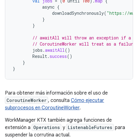
val
jobs
=
(
0
until
100
).
map
{
async
{
downloadSynchronously
(
"https://www
}
}
// awaitAll will throw an exception if a d
// CoroutineWorker will treat as a failure
jobs
.
awaitAll
()
Result
.
success
()
}
}
Para obtener más información sobre el uso de
CoroutineWorker
, consulta
Cómo ejecutar
subprocesos en CoroutineWorker
.
WorkManager KTX también agrega funciones de
extensión a
Operations
y
ListenableFutures
para
suspender la corrutina actual.