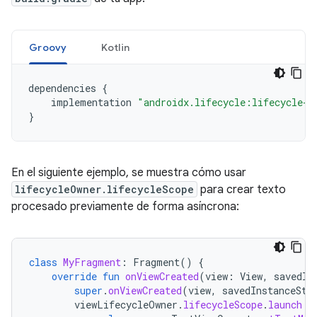
Groovy
Kotlin
dependencies
{
implementation
"androidx.lifecycle:lifecycle-r
}
En el siguiente ejemplo, se muestra cómo usar
lifecycleOwner.lifecycleScope
para crear texto
procesado previamente de forma asíncrona:
class
MyFragment
:
Fragment
()
{
override
fun
onViewCreated
(
view
:
View
,
savedIn
super
.
onViewCreated
(
view
,
savedInstanceSta
viewLifecycleOwner
.
lifecycleScope
.
launch
{