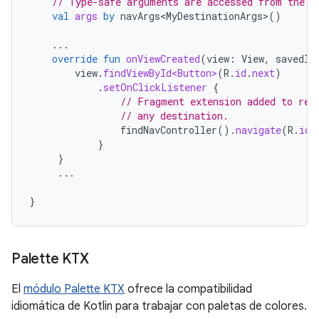
// Type-safe arguments are accessed from the b
val
args
by
navArgs<MyDestinationArgs>
()
...
override
fun
onViewCreated
(
view
:
View
,
savedIn
view
.
findViewById<Button>
(
R
.
id
.
next
)
.
setOnClickListener
{
// Fragment extension added to ret
// any destination.
findNavController
().
navigate
(
R
.
id
.
}
}
...
}
Palette KTX
El
módulo Palette KTX
ofrece la compatibilidad
idiomática de Kotlin para trabajar con paletas de colores.