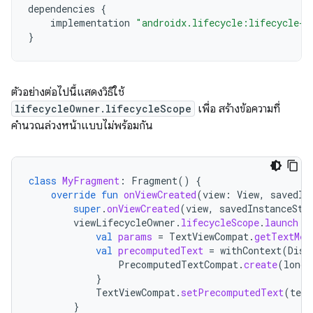
dependencies
{
implementation
"androidx.lifecycle:lifecycle-r
}
ตัวอย่างต่อไปนี้แสดงวิธีใช้
lifecycleOwner.lifecycleScope
เพื่อ สร้างข้อความที่
คำนวณล่วงหน้าแบบไม่พร้อมกัน
class
MyFragment
:
Fragment
()
{
override
fun
onViewCreated
(
view
:
View
,
savedIn
super
.
onViewCreated
(
view
,
savedInstanceSta
viewLifecycleOwner
.
lifecycleScope
.
launch
{
val
params
=
TextViewCompat
.
getTextMet
val
precomputedText
=
withContext
(
Disp
PrecomputedTextCompat
.
create
(
longT
}
TextViewCompat
.
setPrecomputedText
(
text
}