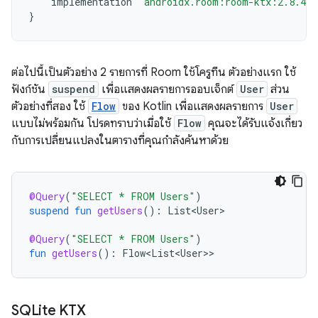
implementation
"androidx.room:room-ktx:2.8.4"
}
ต่อไปนี้เป็นตัวอย่าง 2 รายการที่ Room ใช้โครูทีน ตัวอย่างแรก ใช้
ฟังก์ชัน
suspend
เพื่อแสดงผลรายการออบเจ็กต์
User
ส่วน
ตัวอย่างที่สอง ใช้
Flow
ของ Kotlin เพื่อแสดงผลรายการ
User
แบบไม่พร้อมกัน โปรดทราบว่าเมื่อใช้
Flow
คุณจะได้รับแจ้งเกี่ยว
กับการเปลี่ยนแปลงในตารางที่คุณกำลังค้นหาด้วย
@Query
(
"SELECT * FROM Users"
)
suspend
fun
getUsers
():
List<User>
@Query
(
"SELECT * FROM Users"
)
fun
getUsers
():
Flow<List<User>
SQLite KTX