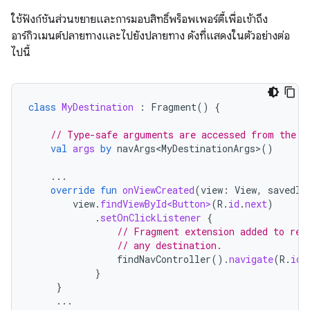
ใช้ฟังก์ชันส่วนขยายและการมอบสิทธิ์พร็อพเพอร์ตี้เพื่อเข้าถึง
อาร์กิวเมนต์ปลายทางและไปยังปลายทาง ดังที่แสดงในตัวอย่างต่อ
ไปนี้
class
MyDestination
:
Fragment
()
{
// Type-safe arguments are accessed from the b
val
args
by
navArgs<MyDestinationArgs>
()
...
override
fun
onViewCreated
(
view
:
View
,
savedIn
view
.
findViewById<Button>
(
R
.
id
.
next
)
.
setOnClickListener
{
// Fragment extension added to ret
// any destination.
findNavController
().
navigate
(
R
.
id
.
}
}
...