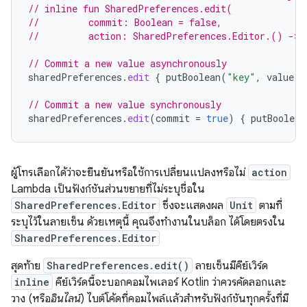
// inline fun SharedPreferences.edit(
//         commit: Boolean = false,
//         action: SharedPreferences.Editor.() -> 
// Commit a new value asynchronously
sharedPreferences
.
edit
{
putBoolean
(
"key"
,
value
)
// Commit a new value synchronously
sharedPreferences
.
edit
(
commit
=
true
)
{
putBoolean
ผู้โทรเลือกได้ว่าจะยืนยันหรือใช้การเปลี่ยนแปลงหรือไม่
action
Lambda เป็นฟังก์ชันส่วนขยายที่ไม่ระบุชื่อใน
SharedPreferences.Editor
ซึ่งจะแสดงผล
Unit
ตามที่
ระบุไว้ในลายเซ็น ด้วยเหตุนี้ คุณจึงทำงานในบล็อก ได้โดยตรงใน
SharedPreferences.Editor
สุดท้าย
SharedPreferences.edit()
ลายเซ็นมีคีย์เวิร์ด
inline
คีย์เวิร์ดนี้จะบอกคอมไพเลอร์ Kotlin ว่าควรคัดลอกและ
วาง (หรือ
อินไลน์
) ไบต์โค้ดที่คอมไพล์แล้วสำหรับฟังก์ชันทุกครั้งที่มี