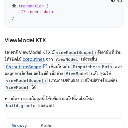
db
.
transaction
{
// insert data
}
View
Model KTX
ไลบรารี ViewModel KTX มี
viewModelScope()
ฟังก์ชันที่ช่วย
ให้เปิดใช้
coroutines
จาก
ViewModel
ได้ง่ายขึ้น
CoroutineScope
เชื่อมโยงกับ
Dispatchers.Main
และ
จะถูกยกเลิกโดยอัตโนมัติ เมื่อล้าง
ViewModel
แล้ว คุณใช้
viewModelScope()
แทนการสร้างขอบเขตใหม่สำหรับแต่ละ
ViewModel
ได้
หากต้องการรวมโมดูลนี้ ให้เพิ่มค่าต่อไปนี้ลงในไฟล์
build.gradle
ของแอป
Groovy
Kotlin