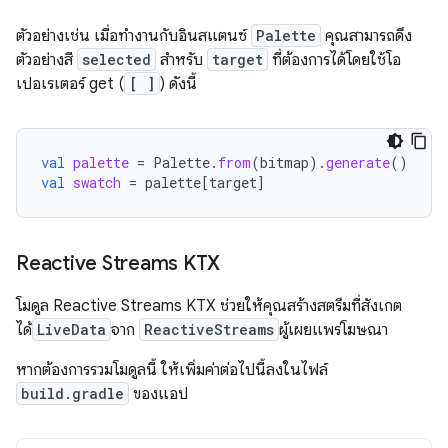
ตัวอย่างเช่น เมื่อทำงานกับอินสแตนซ์
Palette
คุณสามารถดึง
ตัวอย่างสี
selected
สำหรับ
target
ที่ต้องการได้โดยใช้โอ
เปอเรเตอร์ get (
[ ]
) ดังนี้
val
palette
=
Palette
.
from
(
bitmap
).
generate
()
val
swatch
=
palette
[
target
]
Reactive Streams KTX
โมดูล Reactive Streams KTX ช่วยให้คุณสร้างสตรีมที่สังเกต
ได้
LiveData
จาก
ReactiveStreams
ผู้เผยแพร่โฆษณา
หากต้องการรวมโมดูลนี้ ให้เพิ่มค่าต่อไปนี้ลงในไฟล์
build.gradle
ของแอป