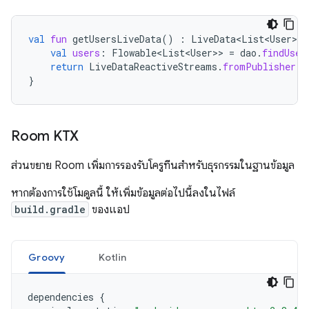
val
fun
getUsersLiveData
()
:
LiveData<List<User>
>
val
users
:
Flowable<List<User>
>
=
dao
.
findUser
return
LiveDataReactiveStreams
.
fromPublisher
(
u
}
Room KTX
ส่วนขยาย Room เพิ่มการรองรับโครูทีนสำหรับธุรกรรมในฐานข้อมูล
หากต้องการใช้โมดูลนี้ ให้เพิ่มข้อมูลต่อไปนี้ลงในไฟล์
build.gradle
ของแอป
Groovy
Kotlin
dependencies
{