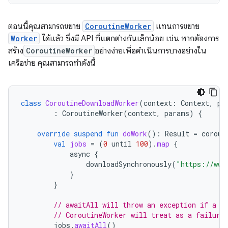
ตอนนี้คุณสามารถขยาย
CoroutineWorker
แทนการขยาย
Worker
ได้แล้ว ซึ่งมี API ที่แตกต่างกันเล็กน้อย เช่น หากต้องการ
สร้าง
CoroutineWorker
อย่างง่ายเพื่อดำเนินการบางอย่างใน
เครือข่าย คุณสามารถทำดังนี้
class
CoroutineDownloadWorker
(
context
:
Context
,
pa
:
CoroutineWorker
(
context
,
params
)
{
override
suspend
fun
doWork
():
Result
=
corout
val
jobs
=
(
0
until
100
).
map
{
async
{
downloadSynchronously
(
"https://www
}
}
// awaitAll will throw an exception if a d
// CoroutineWorker will treat as a failure
jobs
.
awaitAll
()