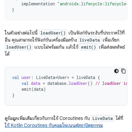
implementation
"androidx.lifecycle:lifecycle-l
}
ในตัวอย่างต่อไปนี้
loadUser()
เป็นฟังก์ชันระงับที่ประกาศไว้ที่
อื่น คุณสามารถใช้ฟังก์ชันเครื่องมือสร้าง
liveData
เพื่อเรียก
loadUser()
แบบไม่พร้อมกัน แล้วใช้
emit()
เพื่อส่งผลลัพธ์
ได้
val
user
:
LiveData<User>
=
liveData
{
val
data
=
database
.
loadUser
()
// loadUser is 
emit
(
data
)
}
ดูข้อมูลเพิ่มเติมเกี่ยวกับการใช้ Coroutines กับ
LiveData
ได้ที่
ใช้ Kotlin Coroutines กับคอมโพเนนต์สถาปัตยกรรม