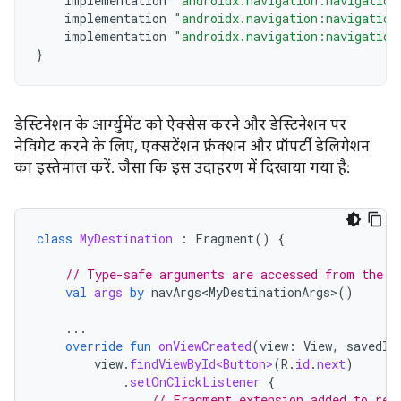
implementation
"androidx.navigation:navigation
implementation
"androidx.navigation:navigation
implementation
"androidx.navigation:navigation
}
डेस्टिनेशन के आर्ग्युमेंट को ऐक्सेस करने और डेस्टिनेशन पर
नेविगेट करने के लिए, एक्सटेंशन फ़ंक्शन और प्रॉपर्टी डेलिगेशन
का इस्तेमाल करें. जैसा कि इस उदाहरण में दिखाया गया है:
class
MyDestination
:
Fragment
()
{
// Type-safe arguments are accessed from the b
val
args
by
navArgs<MyDestinationArgs>
()
...
override
fun
onViewCreated
(
view
:
View
,
savedIn
view
.
findViewById<Button>
(
R
.
id
.
next
)
.
setOnClickListener
{
// Fragment extension added to ret