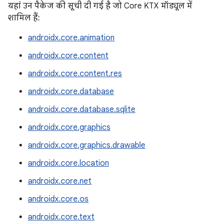
यहां उन पैकेज की सूची दी गई है जो Core KTX मॉड्यूल में
शामिल हैं:
androidx.core.animation
androidx.core.content
androidx.core.content.res
androidx.core.database
androidx.core.database.sqlite
androidx.core.graphics
androidx.core.graphics.drawable
androidx.core.location
androidx.core.net
androidx.core.os
androidx.core.text