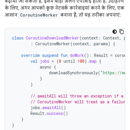
बढ़ाया जा सकता है. इसमें थोड़ा अलग एपीआई होता है. उदाहरण
के लिए, अगर आपको कुछ नेटवर्क कार्रवाइयां करने के लिए, एक
आसान
CoroutineWorker
बनाना है, तो यह तरीका अपनाएं:
class
CoroutineDownloadWorker
(
context
:
Context
,
pa
:
CoroutineWorker
(
context
,
params
)
{
override
suspend
fun
doWork
():
Result
=
corout
val
jobs
=
(
0
until
100
).
map
{
async
{
downloadSynchronously
(
"https://www
}
}
// awaitAll will throw an exception if a d
// CoroutineWorker will treat as a failure
jobs
.
awaitAll
()
Result
.
success
()
}
}