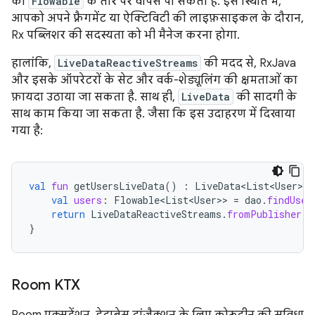
को
Flowable
के तौर पर वापस पा सकता है. इस स्थिति में,
आपको अपने फ़्रैगमेंट या ऐक्टिविटी की लाइफ़साइकल के दौरान,
Rx पब्लिशर की सदस्यता को भी मैनेज करना होगा.
हालांकि,
LiveDataReactiveStreams
की मदद से, RxJava
और इसके ऑपरेटरों के सेट और वर्क-शेड्यूलिंग की क्षमताओं का
फ़ायदा उठाया जा सकता है. साथ ही,
LiveData
की सादगी के
साथ काम किया जा सकता है. जैसा कि इस उदाहरण में दिखाया
गया है:
val
fun
getUsersLiveData
()
:
LiveData<List<User>
>
val
users
:
Flowable<List<User>
>
=
dao
.
findUser
return
LiveDataReactiveStreams
.
fromPublisher
(
u
}
Room KTX