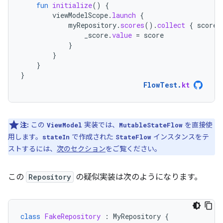
fun
initialize
()
{
viewModelScope
.
launch
{
myRepository
.
scores
().
collect
{
score
_score
.
value
=
score
}
}
}
}
FlowTest
.
kt
注:
この
実装では、
を直接使
ViewModel
MutableStateFlow
用します。
で作成された
インスタンスをテ
stateIn
StateFlow
ストするには、
次のセクション
をご覧ください。
この
Repository
の疑似実装は次のようになります。
class
FakeRepository
:
MyRepository
{