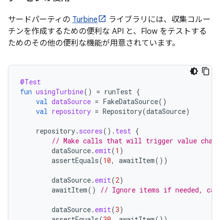
サードパーティの
Turbine
ライブラリには、収集コルー
チンを作成するための便利な API と、Flow をテストする
ためのその他の便利な機能が用意されています。
@Test
fun
usingTurbine
()
=
runTest
{
val
dataSource
=
FakeDataSource
()
val
repository
=
Repository
(
dataSource
)
repository
.
scores
().
test
{
// Make calls that will trigger value chan
dataSource
.
emit
(
1
)
assertEquals
(
10
,
awaitItem
())
dataSource
.
emit
(
2
)
awaitItem
()
// Ignore items if needed, can
dataSource
.
emit
(
3
)
assertEquals
(
30
,
awaitItem
())