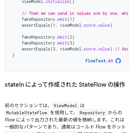
viewModel
.
initialize
()
// Then we can send in values one by one, whic
fakeRepository
.
emit
(
1
)
assertEquals
(
1
,
viewModel
.
score
.
value
)
fakeRepository
.
emit
(
2
)
fakeRepository
.
emit
(
3
)
assertEquals
(
3
,
viewModel
.
score
.
value
)
// Asse
}
FlowTest
.
kt
state
In によって作成された State
Flow の操作
前のセクションでは、
ViewModel
は
MutableStateFlow
を使用して、
Repository
からの
Flow によって出力された最新の値を格納します。これは
一般的なパターンであり、通常はコールド Flow をホット