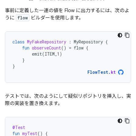
事前に定義した一連の値を Flow に出力するには、次のよ
うに
flow
ビルダーを使用します。
class
MyFakeRepository
:
MyRepository
{
fun
observeCount
()
=
flow
{
emit
(
ITEM_1
)
}
}
FlowTest
.
kt
テストでは、次のようにして疑似リポジトリを挿入し、実
際の実装を置き換えます。
@Test
fun
myTest
()
{