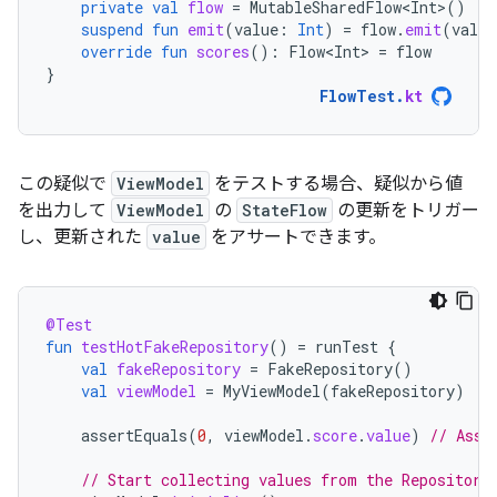
private
val
flow
=
MutableSharedFlow<Int>
()
suspend
fun
emit
(
value
:
Int
)
=
flow
.
emit
(
value
override
fun
scores
():
Flow<Int>
=
flow
}
FlowTest
.
kt
この疑似で
ViewModel
をテストする場合、疑似から値
を出力して
ViewModel
の
StateFlow
の更新をトリガー
し、更新された
value
をアサートできます。
@Test
fun
testHotFakeRepository
()
=
runTest
{
val
fakeRepository
=
FakeRepository
()
val
viewModel
=
MyViewModel
(
fakeRepository
)
assertEquals
(
0
,
viewModel
.
score
.
value
)
// Asse
// Start collecting values from the Repository