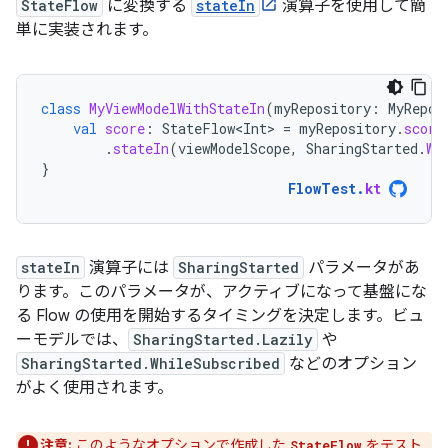
StateFlow
に変換する
stateIn
演算子を使用して簡
単に実装されます。
class
MyViewModelWithStateIn
(
myRepository
:
MyRepos
val
score
:
StateFlow<Int>
=
myRepository
.
score
.
stateIn
(
viewModelScope
,
SharingStarted
.
Wh
}
FlowTest
.
kt
stateIn
演算子には
SharingStarted
パラメータがあ
ります。このパラメータが、アクティブになって基盤にな
る Flow の使用を開始するタイミングを決定します。ビュ
ーモデルでは、
SharingStarted.Lazily
や
SharingStarted.WhileSubscribed
などのオプション
がよく使用されます。
注意:
このようなオプションで作成した
をテスト
StateFlow