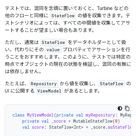
テストでは、混同を念頭に置いておくと、Turbine などの
他のフローと同様に
StateFlow
の値を収集できます。テ
ストシナリオによっては、すべての中間値を収集してアサ
ートすることが望ましい場合もあります。
ただし、通常は
StateFlow
をデータホルダーとして扱
い、代わりにその
value
プロパティでアサーションを行
うことをおすすめします。このように、テストでは特定の
時点でオブジェクトの現在の状態を検証し、混同の有無に
は依存しません。
たとえば、
Repository
から値を収集し、
StateFlow
の
UI に公開する
ViewModel
があるとします。
class
MyViewModel
(
private
val
myRepository
:
MyRepo
private
val
_score
=
MutableStateFlow
(
0
)
val
score
:
StateFlow<Int>
=
_score
.
asStateFlow