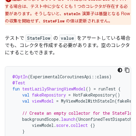
する場合は、テスト中に少なくとも 1 つのコレクタが存在する必
要があります。そうしないと、
演算子は基盤となる Flow
stateIn
の収集を開始せず、
の値は更新されません。
StateFlow
テストで
StateFlow
の
value
をアサートしている場合
でも、コレクタを作成する必要があります。空のコレクタ
にすることもできます。
@OptIn
(
ExperimentalCoroutinesApi
::
class
)
@Test
fun
testLazilySharingViewModel
()
=
runTest
{
val
fakeRepository
=
HotFakeRepository
()
val
viewModel
=
MyViewModelWithStateIn
(
fakeRep
// Create an empty collector for the StateFlow
backgroundScope
.
launch
(
UnconfinedTestDispatche
viewModel
.
score
.
collect
{}
}