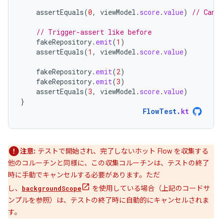
assertEquals
(
0
,
viewModel
.
score
.
value
)
// Can 
// Trigger-assert like before
fakeRepository
.
emit
(
1
)
assertEquals
(
1
,
viewModel
.
score
.
value
)
fakeRepository
.
emit
(
2
)
fakeRepository
.
emit
(
3
)
assertEquals
(
3
,
viewModel
.
score
.
value
)
}
FlowTest
.
kt
注意:
テストで開始され、完了しないホット Flow を収集する
他のコルーチンと同様に、この収集コルーチンは、テストの終了
時に手動でキャンセルする必要があります。ただ
し、
を使用している場合（上記のコードサ
backgroundScope
ンプルを参照）は、テストの終了時に自動的にキャンセルされま
す。