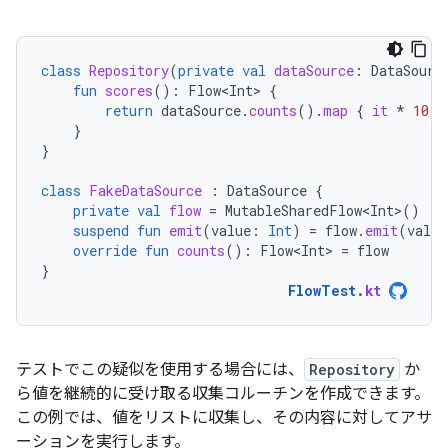
class
Repository
(
private
val
dataSource
:
DataSourc
fun
scores
():
Flow<Int>
{
return
dataSource
.
counts
().
map
{
it
*
10
}
}
}
class
FakeDataSource
:
DataSource
{
private
val
flow
=
MutableSharedFlow<Int>
()
suspend
fun
emit
(
value
:
Int
)
=
flow
.
emit
(
value
override
fun
counts
():
Flow<Int>
=
flow
}
FlowTest
.
kt
テストでこの疑似を使用する場合には、
Repository
か
ら値を継続的に受け取る収集コルーチンを作成できます。
この例では、値をリストに収集し、その内容に対してアサ
ーションを実行します。