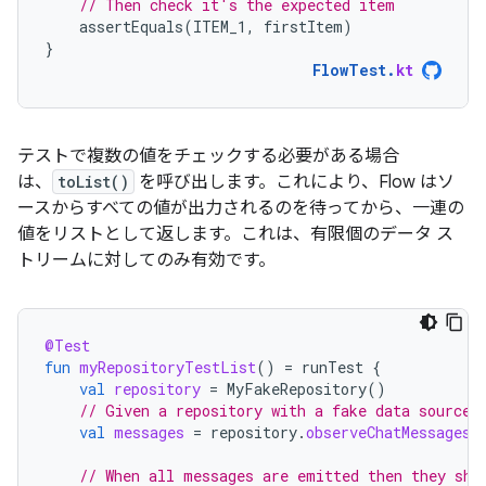
// Then check it's the expected item
assertEquals
(
ITEM_1
,
firstItem
)
}
FlowTest
.
kt
テストで複数の値をチェックする必要がある場合
は、
toList()
を呼び出します。これにより、Flow はソ
ースからすべての値が出力されるのを待ってから、一連の
値をリストとして返します。これは、有限個のデータ ス
トリームに対してのみ有効です。
@Test
fun
myRepositoryTestList
()
=
runTest
{
val
repository
=
MyFakeRepository
()
// Given a repository with a fake data source 
val
messages
=
repository
.
observeChatMessages
(
// When all messages are emitted then they sho