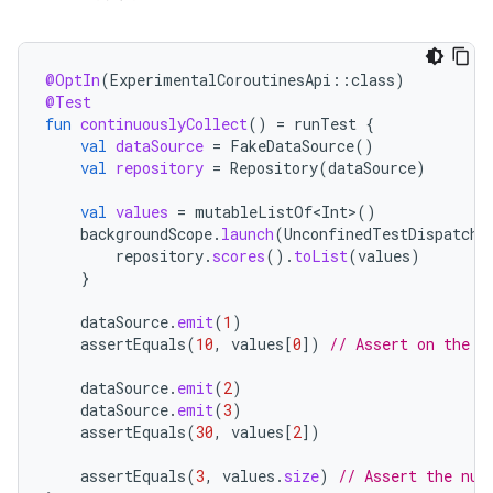
@OptIn
(
ExperimentalCoroutinesApi
::
class
)
@Test
fun
continuouslyCollect
()
=
runTest
{
val
dataSource
=
FakeDataSource
()
val
repository
=
Repository
(
dataSource
)
val
values
=
mutableListOf<Int>
()
backgroundScope
.
launch
(
UnconfinedTestDispatche
repository
.
scores
().
toList
(
values
)
}
dataSource
.
emit
(
1
)
assertEquals
(
10
,
values
[
0
]
)
// Assert on the l
dataSource
.
emit
(
2
)
dataSource
.
emit
(
3
)
assertEquals
(
30
,
values
[
2
]
)
assertEquals
(
3
,
values
.
size
)
// Assert the num