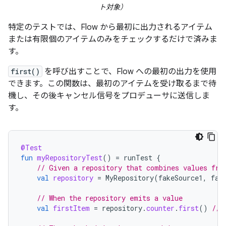
ト対象）
特定のテストでは、Flow から最初に出力されるアイテム
または有限個のアイテムのみをチェックするだけで済みま
す。
first()
を呼び出すことで、Flow への最初の出力を使用
できます。この関数は、最初のアイテムを受け取るまで待
機し、その後キャンセル信号をプロデューサに送信しま
す。
@Test
fun
myRepositoryTest
()
=
runTest
{
// Given a repository that combines values fro
val
repository
=
MyRepository
(
fakeSource1
,
fak
// When the repository emits a value
val
firstItem
=
repository
.
counter
.
first
()
// 