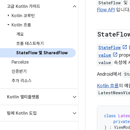
StateFlow
및
고급 Kotlin 가이드
Flow API
입니다
Kotlin 코루틴
Kotlin 흐름
State
Flo
개요
흐름 테스트하기
StateFlow
State
Flow 및 Shared
Flow
value
pro
Parcelize
value
속성에 
인증받기
Android에서
St
추가 리소스
Kotlin 흐름
의 예
LatestNewsVi
Kotlin 멀티플랫폼
팀에 Kotlin 도입
class
Lates
private
)
:
ViewMo