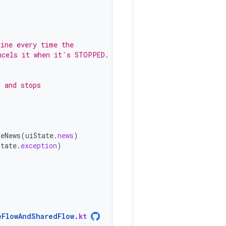
tine every time the
ncels it when it's STOPPED.
D and stops
teNews
(
uiState
.
news
)
State
.
exception
)
eFlowAndSharedFlow
.
kt