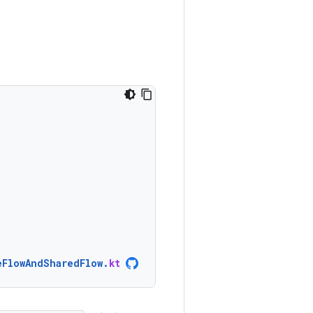
eFlowAndSharedFlow
.
kt