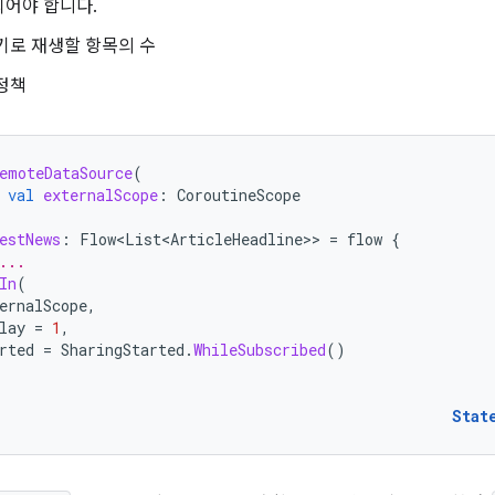
되어야 합니다.
기로 재생할 항목의 수
정책
emoteDataSource
(
val
externalScope
:
CoroutineScope
estNews
:
Flow<List<ArticleHeadline>
>
=
flow
{
...
In
(
ernalScope
,
lay
=
1
,
rted
=
SharingStarted
.
WhileSubscribed
()
Stat