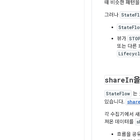
때 비슷한 패턴을
그러나
StateFl
StateFlo
뷰가
STO
또는 다른
Lifecyc
share
In
을
StateFlow
는
있습니다.
shar
각 수집기에서 새
져온 데이터를
s
흐름을 공