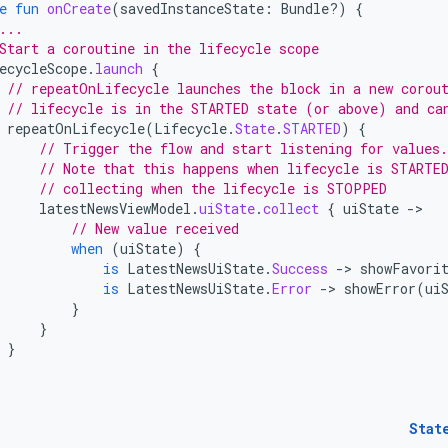
e
fun
onCreate
(
savedInstanceState
:
Bundle?)
{
...
Start a coroutine in the lifecycle scope
ecycleScope
.
launch
{
// repeatOnLifecycle launches the block in a new corou
// lifecycle is in the STARTED state (or above) and ca
repeatOnLifecycle
(
Lifecycle
.
State
.
STARTED
)
{
// Trigger the flow and start listening for values.
// Note that this happens when lifecycle is STARTE
// collecting when the lifecycle is STOPPED
latestNewsViewModel
.
uiState
.
collect
{
uiState
-
// New value received
when
(
uiState
)
{
is
LatestNewsUiState
.
Success
-
>
showFavori
is
LatestNewsUiState
.
Error
-
>
showError
(
ui
}
}
}
Stat