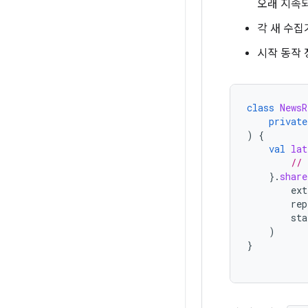
오래 지속
각 새 수집
시작 동작 
class
NewsR
private
)
{
val
lat
// 
}.
share
ext
rep
sta
)
}