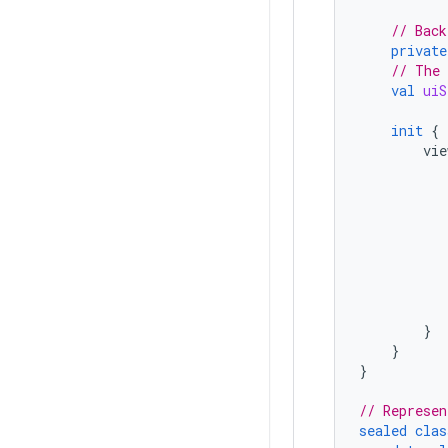
// Back
private
// The 
val
uiS
init
{
vie
}
}
}
// Represen
sealed
clas