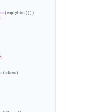
ess
(
emptyList
()))
s
,
l
oriteNews
)