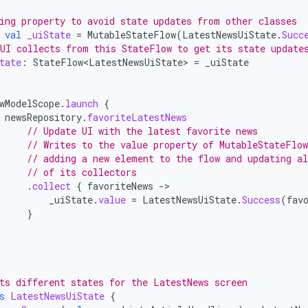
ing property to avoid state updates from other classes
val
_uiState
=
MutableStateFlow
(
LatestNewsUiState
.
Succ
UI collects from this StateFlow to get its state update
tate
:
StateFlow<LatestNewsUiState>
=
_uiState
wModelScope
.
launch
{
newsRepository
.
favoriteLatestNews
// Update UI with the latest favorite news
// Writes to the value property of MutableStateFlow
// adding a new element to the flow and updating al
// of its collectors
.
collect
{
favoriteNews
-
_uiState
.
value
=
LatestNewsUiState
.
Success
(
fav
}
ts different states for the LatestNews screen
s
LatestNewsUiState
{