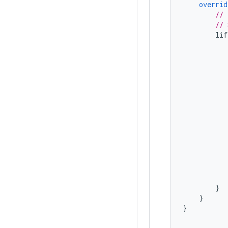
overrid
// 
// 
lif
}
}
}