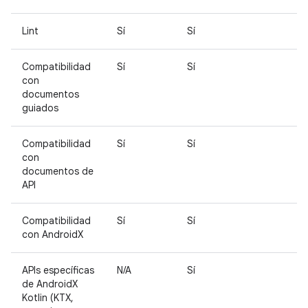
Lint
Sí
Sí
Compatibilidad
Sí
Sí
con
documentos
guiados
Compatibilidad
Sí
Sí
con
documentos de
API
Compatibilidad
Sí
Sí
con AndroidX
APIs específicas
N/A
Sí
de AndroidX
Kotlin (KTX,